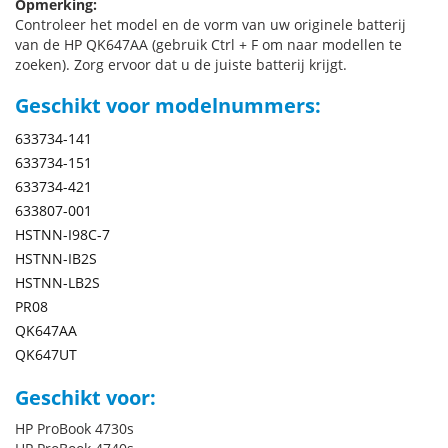
Opmerking:
Controleer het model en de vorm van uw originele batterij
van de HP QK647AA (gebruik Ctrl + F om naar modellen te
zoeken). Zorg ervoor dat u de juiste batterij krijgt.
Geschikt voor modelnummers:
633734-141
633734-151
633734-421
633807-001
HSTNN-I98C-7
HSTNN-IB2S
HSTNN-LB2S
PR08
QK647AA
QK647UT
Geschikt voor:
HP ProBook 4730s