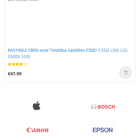
PA5195U-1BRS voor Toshiba Satellite C50D C55D L50t L55
S50Dt S50t
€47.99