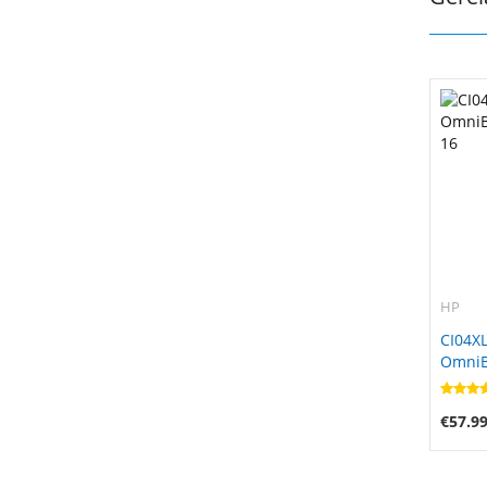
HP
CI04XL
OmniBo
16
€57.9