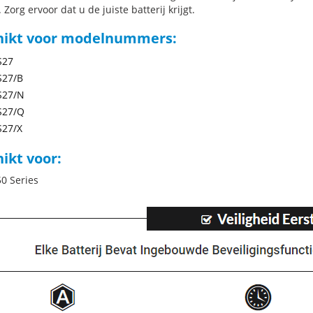
 Zorg ervoor dat u de juiste batterij krijgt.
hikt voor modelnummers:
S27
S27/B
S27/N
S27/Q
S27/X
ikt voor:
0 Series