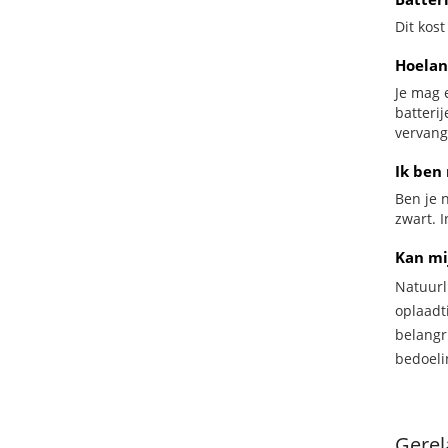
Dit kost
Hoelan
Je mag 
batteri
vervang
Ik ben 
Ben je n
zwart. I
Kan mi
Natuurl
oplaadti
belangr
bedoeli
Gerel