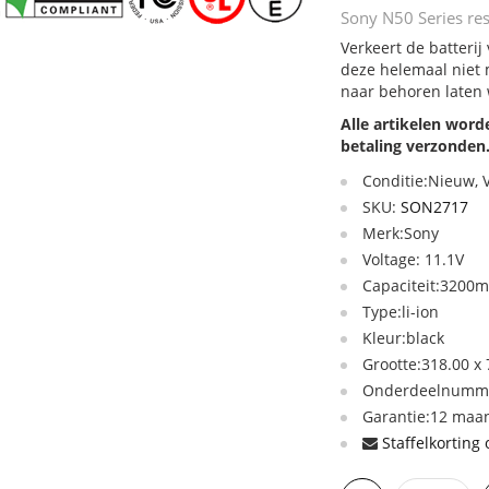
Sony N50 Series res
Verkeert de batterij
deze helemaal niet 
naar behoren laten
Alle artikelen wor
betaling verzonden
Conditie:Nieuw,
SKU:
SON2717
Merk:Sony
Voltage: 11.1V
Capaciteit:3200
Type:li-ion
Kleur:black
Grootte:318.00 x
Onderdeelnummer
Garantie:12 maan
Staffelkorting 