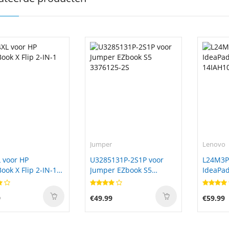
Jumper
Lenovo
 voor HP
U3285131P-2S1P voor
L24M3P
ok X Flip 2-IN-1
Jumper EZbook S5
IdeaPad
3376125-2S
14IAH1
9
€49.99
€59.99