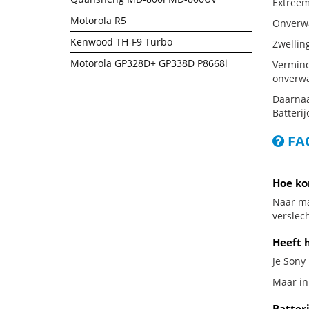
Extreem 
Motorola R5
Onverwac
Kenwood TH-F9 Turbo
Zwellin
Motorola GP328D+ GP338D P8668i
Vermind
onverwa
Daarnaa
Batterij
FAQ
Hoe ko
Naar ma
verslech
Heeft h
Je Sony 
Maar in 
Batteri