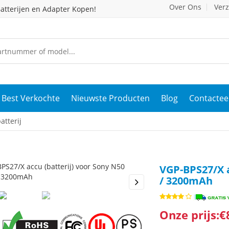
Over Ons
Ver
atterijen en Adapter Kopen!
Best Verkochte
Nieuwste Producten
Blog
Contactee
tterij
VGP-BPS27/X a
/ 3200mAh
s
Next
Onze prijs:€