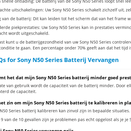
snelle ontlading: De batterij van de Sony N50 Series loopt snel lee
hte uitschakelingen: Uw Sony N50 Series schakelt zichzelf uit, zelfs 
g van de batterij: Dit kan leiden tot het scherm dat van het frame
erde piekprestaties: Uw Sony N50 Series kan in prestaties vermi
cht wordt uitgeschakeld.
st kunt u de batterijgezondheid van uw Sony N50 Series controleren
conditie te gaan. Een percentage onder 70% geeft aan dat het tijd i
s for Sony N50 Series Batterij Vervangen
mt het dat mijn Sony N50 Series batterij minder goed pres
te van gebruik wordt de capaciteit van de batterij minder. Door el
terd de capaciteit.
et zin om mijn Sony N50 Series batterij te kalibreren in pl
N50 Series batterij kalibreren kan zinvol zijn in bepaalde situaties.
9 van de 10 gevallen zijn je problemen pas echt opgelost als je je 
j Sony N50 Series vervangen prijs