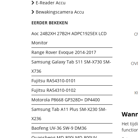
E-Reader Accu
Bewakingscamera Accu
EERDER BEKEKEN
Aoc 24B2XH 27B2H ADPC1925EX LCD
Monitor
Range Rover Evoque 2014-2017
Samsung Galaxy Tab S11 SM-X730 SM-
X736
Fujitsu RA54310-0101
Fujitsu RA54310-0102
Motorola P8668 GP328D+ DP4400
Samsung Tab A11 Plus SM-X230 SM-
Wanne
X236
Het tij
Baofeng UV-36 SW-9 DM36
functio
Quansheng MD-800i MD-800UV