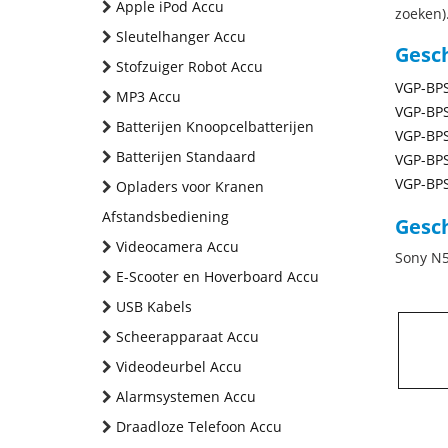
Apple iPod Accu
zoeken).
Sleutelhanger Accu
Gesc
Stofzuiger Robot Accu
VGP-BP
MP3 Accu
VGP-BP
Batterijen Knoopcelbatterijen
VGP-BP
Batterijen Standaard
VGP-BP
VGP-BP
Opladers voor Kranen
Afstandsbediening
Gesch
Videocamera Accu
Sony N5
E-Scooter en Hoverboard Accu
USB Kabels
Scheerapparaat Accu
Videodeurbel Accu
Alarmsystemen Accu
Draadloze Telefoon Accu