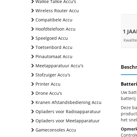
Walkie Talkie Accu's
Wireless Router Accu
Compatibele Accu
Hoofdtelefoon Accu
Speelgoed Accu
Toetsenbord Accu
Pinautomaat Accu
Meetapparatuur Accu's
Beschr
Stofzuiger Accu's
Batter
Printer Accu
Uw batt
Drone Accu's
batteri
Kranen Afstandsbediening Accu
Deze bat
Opladers voor Radioapparatuur
product
het snel
Opladers voor Meetapparatuur
Opmerk
Gameconsoles Accu
Control