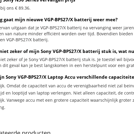
 bij ons € 89.36.
g gaat mijn nieuwe VGP-BPS27/X batterij weer mee?
ervan uitgaan dat je VGP-BPS27/X batterij na vervanging weer jare
jen van nature minder efficiënt worden over tijd. Bovendien biede
en VGP-BPS27/X batterij.
niet zeker of mijn Sony VGP-BPS27/X batterij stuk is, wat n
iet zeker of je Sony VGP-BPS27/X batterij stuk is. Je toestel wil bij
n dit geval kan je best langskomen in een herstelpunt voor een grat
jn Sony VGP-BPS27/X Laptop Accu verschillende capaciteit
ijk. Omdat de capaciteit van accu de verenigbaarheid niet zal beïn
jd en looptijd van laptop verlengen. Niet alleen capaciteit, de con
ijk. Vanwege accu met een grotere capaciteit waarschijnlijk groter 
ng.
ateerde producten