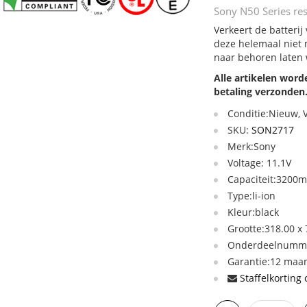
Sony N50 Series res
Verkeert de batterij
deze helemaal niet 
naar behoren laten
Alle artikelen wor
betaling verzonden
Conditie:Nieuw,
SKU:
SON2717
Merk:Sony
Voltage: 11.1V
Capaciteit:3200
Type:li-ion
Kleur:black
Grootte:318.00 x
Onderdeelnumme
Garantie:12 maan
Staffelkorting 