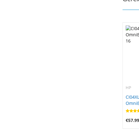
HP
CI04XL
OmniBo
16
€57.9