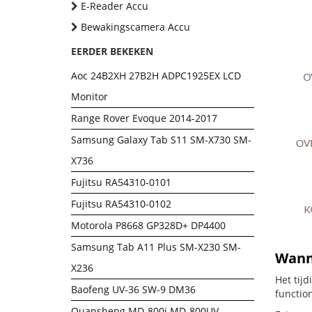
E-Reader Accu
Bewakingscamera Accu
EERDER BEKEKEN
Aoc 24B2XH 27B2H ADPC1925EX LCD
Monitor
Range Rover Evoque 2014-2017
Samsung Galaxy Tab S11 SM-X730 SM-
X736
Fujitsu RA54310-0101
Fujitsu RA54310-0102
Motorola P8668 GP328D+ DP4400
Samsung Tab A11 Plus SM-X230 SM-
Wanne
X236
Het tij
Baofeng UV-36 SW-9 DM36
functio
Quansheng MD-800i MD-800UV