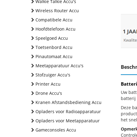
Walkie Talkie Accu's
Wireless Router Accu
Compatibele Accu
Hoofdtelefoon Accu
Speelgoed Accu
Toetsenbord Accu
Pinautomaat Accu
Meetapparatuur Accu's
Beschr
Stofzuiger Accu's
Batter
Printer Accu
Uw batt
Drone Accu's
batteri
Kranen Afstandsbediening Accu
Deze bat
Opladers voor Radioapparatuur
product
het snel
Opladers voor Meetapparatuur
Opmerk
Gameconsoles Accu
Control