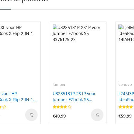
Jumper
Lenovo
 voor HP
U3285131P-2S1P voor
L24M3P
ok X Flip 2-IN-1
Jumper EZbook S5
IdeaPad
3376125-2S
14IAH1
9
€49.99
€59.99