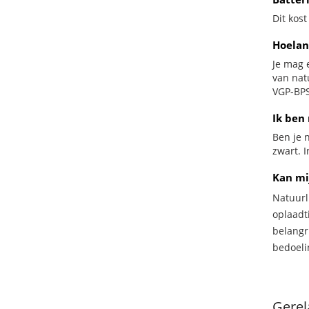
Dit kost
Hoelan
Je mag 
van nat
VGP-BPS
Ik ben 
Ben je n
zwart. I
Kan mi
Natuurl
oplaadti
belangr
bedoeli
Gerel