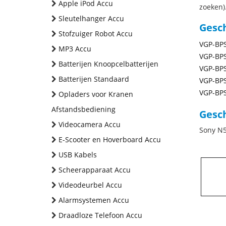
Apple iPod Accu
zoeken).
Sleutelhanger Accu
Gesc
Stofzuiger Robot Accu
VGP-BP
MP3 Accu
VGP-BP
Batterijen Knoopcelbatterijen
VGP-BP
Batterijen Standaard
VGP-BP
VGP-BP
Opladers voor Kranen
Afstandsbediening
Gesch
Videocamera Accu
Sony N5
E-Scooter en Hoverboard Accu
USB Kabels
Scheerapparaat Accu
Videodeurbel Accu
Alarmsystemen Accu
Draadloze Telefoon Accu