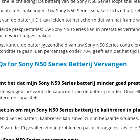
snelle ontlading: De batterij van de Sony N50 Series loopt snel lee
hte uitschakelingen: Uw Sony N50 Series schakelt zichzelf uit, zelfs 
g van de batterij: Dit kan leiden tot het scherm dat van het frame
erde piekprestaties: Uw Sony N50 Series kan in prestaties vermi
cht wordt uitgeschakeld.
st kunt u de batterijgezondheid van uw Sony N50 Series controleren
conditie te gaan. Een percentage onder 70% geeft aan dat het tijd i
s for Sony N50 Series Batterij Vervangen
mt het dat mijn Sony N50 Series batterij minder goed pres
te van gebruik wordt de capaciteit van de batterij minder. Door el
terd de capaciteit.
et zin om mijn Sony N50 Series batterij te kalibreren in pl
N50 Series batterij kalibreren kan zinvol zijn in bepaalde situaties.
9 van de 10 gevallen zijn je problemen pas echt opgelost als je je 
j Sony N50 Series vervangen prijs