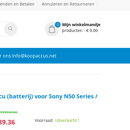
zenden en Betalen
Annuleren en Retourneren
Mijn winkelmandje
0
producten - € 0.00
r ons:info@koopaccus.net
u (batterij) voor Sony N50 Series /
89.36
Voorraad:
Uitverkocht !