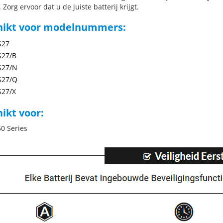
 Zorg ervoor dat u de juiste batterij krijgt.
hikt voor modelnummers:
S27
S27/B
S27/N
S27/Q
S27/X
ikt voor:
0 Series