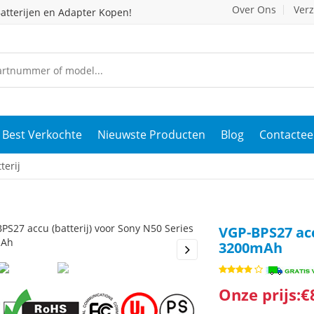
Over Ons
Ver
atterijen en Adapter Kopen!
Best Verkochte
Nieuwste Producten
Blog
Contactee
terij
VGP-BPS27 acc
3200mAh
s
Next
Onze prijs:€