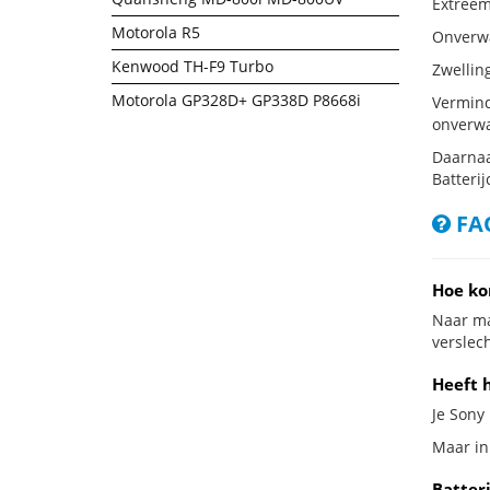
Extreem 
Motorola R5
Onverwac
Kenwood TH-F9 Turbo
Zwellin
Motorola GP328D+ GP338D P8668i
Vermind
onverwa
Daarnaa
Batterij
FAQ
Hoe ko
Naar ma
verslech
Heeft h
Je Sony 
Maar in 
Batteri