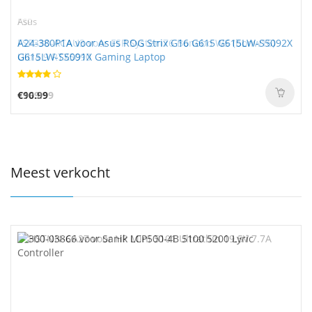
FSP
Asus
FSP330-ACAU3 voor FSP System76 Bonobo WS (bonw16)
A24-380P1A voor Asus ROG Strix G16 G615 G615LW-S5092X
Ultra 9 RTX5090
G615LW-S5091X Gaming Laptop
€169.99
€90.99
Meest verkocht