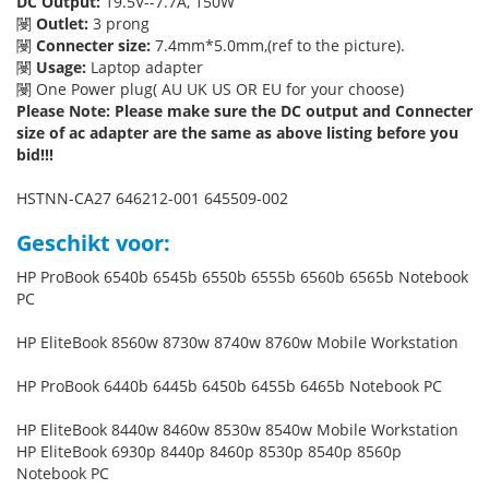
DC Output:
19.5V--7.7A, 150W
閿
Outlet:
3 prong
閿
Connecter size:
7.4mm*5.0mm,(ref to the picture).
閿
Usage:
Laptop adapter
閿 One Power plug( AU UK US OR EU for your choose)
Please Note: Please make sure the DC output and Connecter
size of ac adapter are the same as above listing before you
bid!!!
HSTNN-CA27 646212-001 645509-002
Geschikt voor:
HP ProBook 6540b 6545b 6550b 6555b 6560b 6565b Notebook
PC
HP EliteBook 8560w 8730w 8740w 8760w Mobile Workstation
HP ProBook 6440b 6445b 6450b 6455b 6465b Notebook PC
HP EliteBook 8440w 8460w 8530w 8540w Mobile Workstation
HP EliteBook 6930p 8440p 8460p 8530p 8540p 8560p
Notebook PC