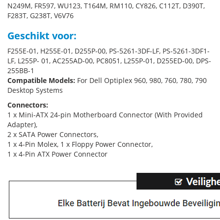
N249M, FR597, WU123, T164M, RM110, CY826, C112T, D390T,
F283T, G238T, V6V76
Geschikt voor:
F255E-01, H255E-01, D255P-00, PS-5261-3DF-LF, PS-5261-3DF1-
LF, L255P- 01, AC255AD-00, PC8051, L255P-01, D255ED-00, DPS-
255BB-1
Compatible Models:
For Dell Optiplex 960, 980, 760, 780, 790
Desktop Systems
Connectors:
1 x Mini-ATX 24-pin Motherboard Connector (With Provided
Adapter),
2 x SATA Power Connectors,
1 x 4-Pin Molex, 1 x Floppy Power Connector,
1 x 4-Pin ATX Power Connector