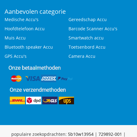
Aanbevolen categorie
Medische Accu's
Gereedschap Accu
Hoofdtelefoon Accu
Barcode Scanner Accu's
Muis Accu
Smartwatch accu
Bluetooth speaker Accu
Toetsenbord Accu
GPS Accu's
Camera Accu
populaire zoekopdrachten:
5b10w13954
|
729892-001
|