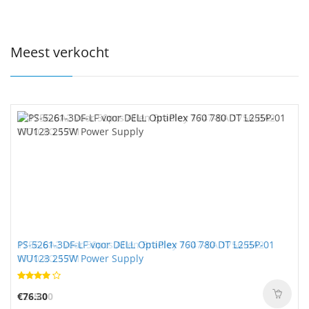
Meest verkocht
PS-5261-3DF-LF voor DELL OptiPlex 760 780 DT L255P-01
1756-BA2 voor 50pcs Allen Bradley 1747-BA 1756-BA2
WU123 255W Power Supply
1770-XO 1771
€76.30
€285.00