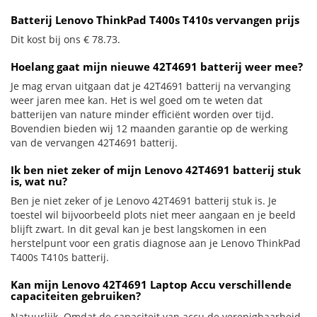
Batterij Lenovo ThinkPad T400s T410s vervangen prijs
Dit kost bij ons € 78.73.
Hoelang gaat mijn nieuwe 42T4691 batterij weer mee?
Je mag ervan uitgaan dat je 42T4691 batterij na vervanging
weer jaren mee kan. Het is wel goed om te weten dat
batterijen van nature minder efficiënt worden over tijd.
Bovendien bieden wij 12 maanden garantie op de werking
van de vervangen 42T4691 batterij.
Ik ben niet zeker of mijn Lenovo 42T4691 batterij stuk
is, wat nu?
Ben je niet zeker of je Lenovo 42T4691 batterij stuk is. Je
toestel wil bijvoorbeeld plots niet meer aangaan en je beeld
blijft zwart. In dit geval kan je best langskomen in een
herstelpunt voor een gratis diagnose aan je Lenovo ThinkPad
T400s T410s batterij.
Kan mijn Lenovo 42T4691 Laptop Accu verschillende
capaciteiten gebruiken?
Natuurlijk. Omdat de capaciteit van accu de verenigbaarheid