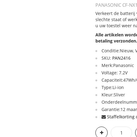
PANASONIC CF-NX1 C
Verkeert de batteri
slechte staat of we
u uw toestel weer n
Alle artikelen wor
betaling verzonden
Conditie:Nieuw,
SKU:
PAN2416
Merk:Panasonic
Voltage: 7.2V
Capaciteit:47W
Type:Li-ion
Kleur:Sliver
Onderdeelnummer
Garantie:12 maan
Staffelkorting 