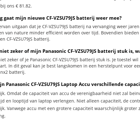
 bij ons € 81.82.
g gaat mijn nieuwe CF-VZSU79JS batterij weer mee?
ervan uitgaan dat je CF-VZSU79JS batterij na vervanging weer jaren
jen van nature minder efficiënt worden over tijd. Bovendien biede
en CF-VZSU79JS batterij.
niet zeker of mijn Panasonic CF-VZSU79JS batterij stuk is, w
iet zeker of je Panasonic CF-VZSU79JS batterij stuk is. Je toestel w
zwart. In dit geval kan je best langskomen in een herstelpunt voor
nx2 batterij.
jn Panasonic CF-VZSU79JS Laptop Accu verschillende capaci
ijk. Omdat de capaciteit van accu de verenigbaarheid niet zal beïn
jd en looptijd van laptop verlengen. Niet alleen capaciteit, de con
ijk. Vanwege accu met een grotere capaciteit waarschijnlijk groter 
ng.