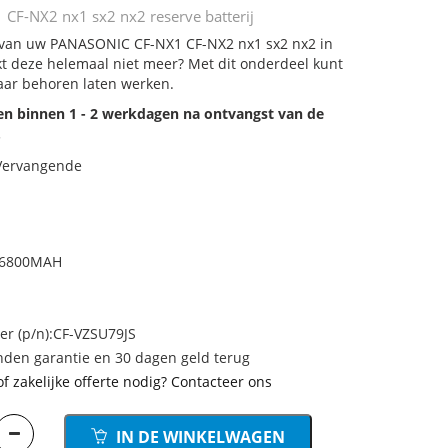
F-NX2 nx1 sx2 nx2 reserve batterij
j van uw PANASONIC CF-NX1 CF-NX2 nx1 sx2 nx2 in
rkt deze helemaal niet meer? Met dit onderdeel kunt
aar behoren laten werken.
den binnen 1 - 2 werkdagen na ontvangst van de
.
 Vervangende
h/6800MAH
 (p/n):CF-VZSU79JS
den garantie en 30 dagen geld terug
of zakelijke offerte nodig? Contacteer ons
IN DE WINKELWAGEN