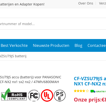
Over Ons
Ver
atterijen en Adapter Kopen!
Best Verkochte
Nieuwste Producten
Blog
Contactee
ZSU79JS batterij
CF-VZSU79JS a
NX1 CF-NX2 n
Onze prijs:€