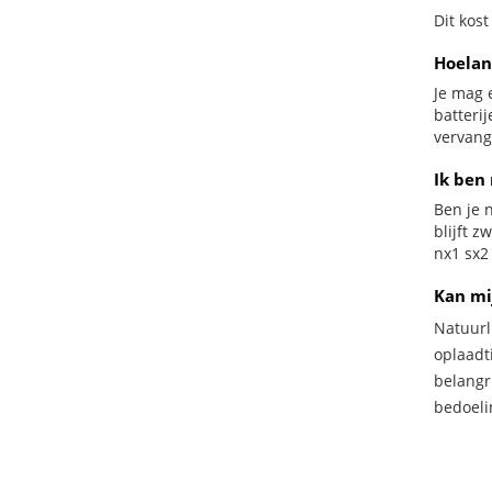
Dit kost
Hoelan
Je mag 
batteri
vervang
Ik ben 
Ben je n
blijft 
nx1 sx2 
Kan mi
Natuurl
oplaadti
belangr
bedoeli