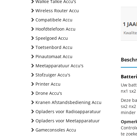
Walkie Talkie Accu's
Wireless Router Accu
Compatibele Accu
Hoofdtelefoon Accu
Speelgoed Accu
Toetsenbord Accu
Pinautomaat Accu
Beschr
Meetapparatuur Accu's
Stofzuiger Accu's
Batter
Printer Accu
Uw batt
nx1 sx2
Drone Accu's
Deze bat
Kranen Afstandsbediening Accu
sx2 nx2
Opladers voor Radioapparatuur
minder 
Opladers voor Meetapparatuur
Opmerk
Control
Gameconsoles Accu
te zoeke