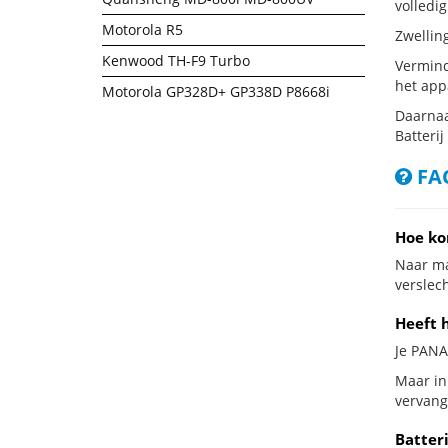
volledig
Motorola R5
Zwellin
Kenwood TH-F9 Turbo
Vermind
het app
Motorola GP328D+ GP338D P8668i
Daarnaa
Batterij
FAQ
Hoe ko
Naar ma
verslech
Heeft 
Je PANA
Maar in
vervang
Batter