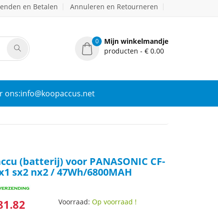
zenden en Betalen
Annuleren en Retourneren
Mijn winkelmandje
0
producten - € 0.00
r ons:info@koopaccus.net
ccu (batterij) voor PANASONIC CF-
x1 sx2 nx2 / 47Wh/6800MAH
81.82
Voorraad:
Op voorraad !