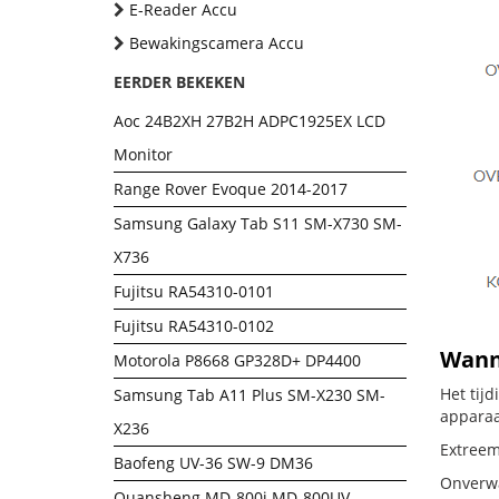
E-Reader Accu
Bewakingscamera Accu
EERDER BEKEKEN
Aoc 24B2XH 27B2H ADPC1925EX LCD
Monitor
Range Rover Evoque 2014-2017
Samsung Galaxy Tab S11 SM-X730 SM-
X736
Fujitsu RA54310-0101
Fujitsu RA54310-0102
Wanne
Motorola P8668 GP328D+ DP4400
Het tij
Samsung Tab A11 Plus SM-X230 SM-
apparaa
X236
Extreem
Baofeng UV-36 SW-9 DM36
Onverwa
Quansheng MD-800i MD-800UV