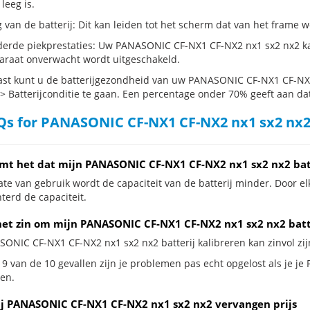
 leeg is.
g van de batterij: Dit kan leiden tot het scherm dat van het frame
erde piekprestaties: Uw PANASONIC CF-NX1 CF-NX2 nx1 sx2 nx2 ka
araat onverwacht wordt uitgeschakeld.
st kunt u de batterijgezondheid van uw PANASONIC CF-NX1 CF-NX2 
 > Batterijconditie te gaan. Een percentage onder 70% geeft aan dat 
s for PANASONIC CF-NX1 CF-NX2 nx1 sx2 nx2 
mt het dat mijn PANASONIC CF-NX1 CF-NX2 nx1 sx2 nx2 batt
te van gebruik wordt de capaciteit van de batterij minder. Door el
terd de capaciteit.
het zin om mijn PANASONIC CF-NX1 CF-NX2 nx1 sx2 nx2 batter
SONIC CF-NX1 CF-NX2 nx1 sx2 nx2 batterij kalibreren kan zinvol zijn
 9 van de 10 gevallen zijn je problemen pas echt opgelost als je j
en.
ij PANASONIC CF-NX1 CF-NX2 nx1 sx2 nx2 vervangen prijs