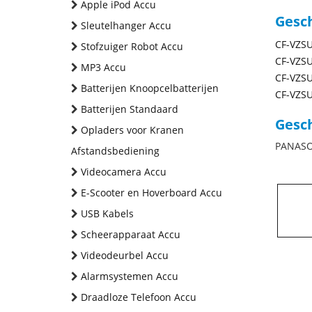
Apple iPod Accu
Gesc
Sleutelhanger Accu
CF-VZSU
Stofzuiger Robot Accu
CF-VZSU
MP3 Accu
CF-VZSU
Batterijen Knoopcelbatterijen
CF-VZSU
Batterijen Standaard
Gesch
Opladers voor Kranen
PANASON
Afstandsbediening
Videocamera Accu
E-Scooter en Hoverboard Accu
USB Kabels
Scheerapparaat Accu
Videodeurbel Accu
Alarmsystemen Accu
Draadloze Telefoon Accu