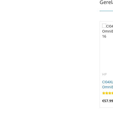
Gerel
HP
CI04XL
OmniBo
16
€57.9