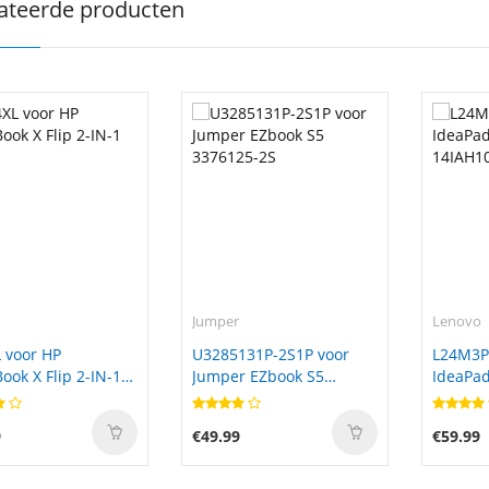
ateerde producten
Jumper
Lenovo
 voor HP
U3285131P-2S1P voor
L24M3P
ok X Flip 2-IN-1
Jumper EZbook S5
IdeaPad
3376125-2S
14IAH1
9
€49.99
€59.99