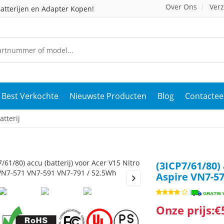
Over Ons
Ver
atterijen en Adapter Kopen!
Best Verkochte
Nieuwste Producten
Blog
Contactee
atterij
(3ICP7/61/80) 
Aspire VN7-57
s
Next
Onze prijs:€