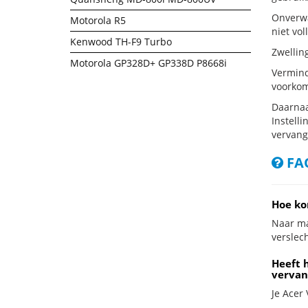
Onverwa
Motorola R5
niet vol
Kenwood TH-F9 Turbo
Zwellin
Motorola GP328D+ GP338D P8668i
Vermind
voorkom
Daarnaa
Instelli
vervang
FAQ
Hoe ko
Naar ma
verslech
Heeft 
vervan
Je Acer 