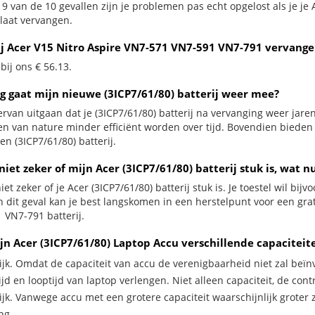
 9 van de 10 gevallen zijn je problemen pas echt opgelost als je j
 laat vervangen.
ij Acer V15 Nitro Aspire VN7-571 VN7-591 VN7-791 vervangen
 bij ons € 56.13.
g gaat mijn nieuwe (3ICP7/61/80) batterij weer mee?
ervan uitgaan dat je (3ICP7/61/80) batterij na vervanging weer jar
jen van nature minder efficiënt worden over tijd. Bovendien biede
n (3ICP7/61/80) batterij.
niet zeker of mijn Acer (3ICP7/61/80) batterij stuk is, wat n
iet zeker of je Acer (3ICP7/61/80) batterij stuk is. Je toestel wil bi
In dit geval kan je best langskomen in een herstelpunt voor een gra
 VN7-791 batterij.
jn Acer (3ICP7/61/80) Laptop Accu verschillende capaciteit
ijk. Omdat de capaciteit van accu de verenigbaarheid niet zal beïn
jd en looptijd van laptop verlengen. Niet alleen capaciteit, de con
ijk. Vanwege accu met een grotere capaciteit waarschijnlijk groter 
ng.