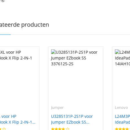
ateerde producten
Jumper
Lenovo
 voor HP
U3285131P-2S1P voor
L24M3P
ok X Flip 2-IN-1
Jumper EZbook S5
IdeaPad
3376125-2S
14IAH1