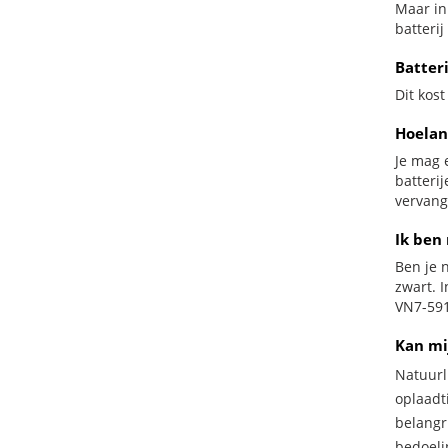
Maar in
batterij
Batter
Dit kost
Hoelan
Je mag 
batteri
vervange
Ik ben 
Ben je n
zwart. 
VN7-591
Kan mi
Natuurl
oplaadti
belangr
bedoeli