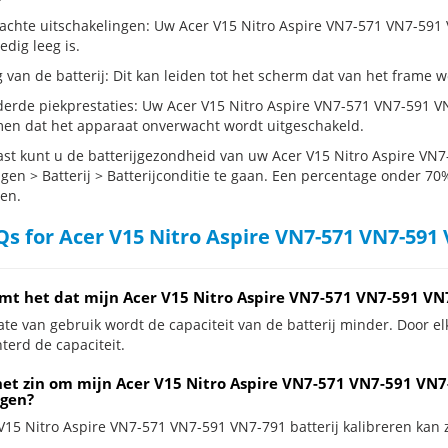
chte uitschakelingen: Uw Acer V15 Nitro Aspire VN7-571 VN7-591 VN7-
ledig leeg is.
g van de batterij: Dit kan leiden tot het scherm dat van het frame
erde piekprestaties: Uw Acer V15 Nitro Aspire VN7-571 VN7-591 V
en dat het apparaat onverwacht wordt uitgeschakeld.
st kunt u de batterijgezondheid van uw Acer V15 Nitro Aspire VN
ngen > Batterij > Batterijconditie te gaan. Een percentage onder 70%
en.
s for Acer V15 Nitro Aspire VN7-571 VN7-591 
mt het dat mijn Acer V15 Nitro Aspire VN7-571 VN7-591 VN7
te van gebruik wordt de capaciteit van de batterij minder. Door el
terd de capaciteit.
het zin om mijn Acer V15 Nitro Aspire VN7-571 VN7-591 VN7-7
gen?
V15 Nitro Aspire VN7-571 VN7-591 VN7-791 batterij kalibreren kan zi