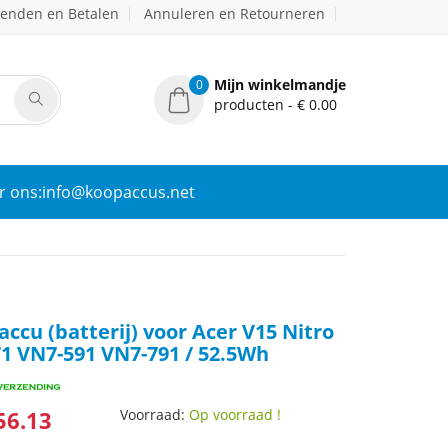
zenden en Betalen
Annuleren en Retourneren
Mijn winkelmandje
0
producten - € 0.00
r ons:info@koopaccus.net
accu (batterij) voor Acer V15 Nitro
1 VN7-591 VN7-791 / 52.5Wh
56.13
Voorraad:
Op voorraad !