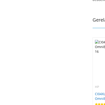
Gerel
HP
CI04XL
OmniBo
16