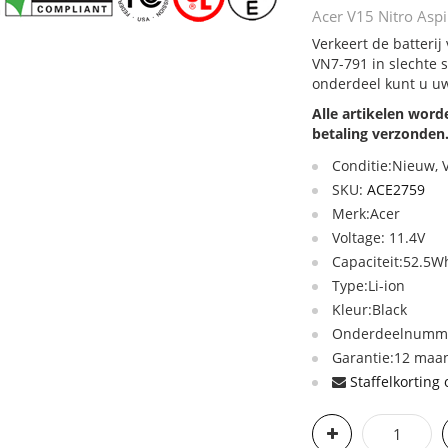
Acer V15 Nitro Asp
Verkeert de batteri
VN7-791 in slechte 
onderdeel kunt u uw
Alle artikelen wor
betaling verzonden
Conditie:Nieuw,
SKU:
ACE2759
Merk:Acer
Voltage: 11.4V
Capaciteit:52.5W
Type:Li-ion
Kleur:Black
Onderdeelnummer
Garantie:12 maan
Staffelkorting 