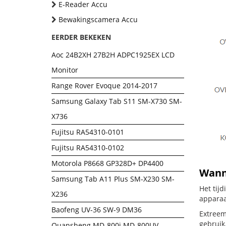
E-Reader Accu
Bewakingscamera Accu
EERDER BEKEKEN
Aoc 24B2XH 27B2H ADPC1925EX LCD
Monitor
Range Rover Evoque 2014-2017
Samsung Galaxy Tab S11 SM-X730 SM-
X736
Fujitsu RA54310-0101
Fujitsu RA54310-0102
Motorola P8668 GP328D+ DP4400
Wanne
Samsung Tab A11 Plus SM-X230 SM-
Het tij
X236
apparaa
Baofeng UV-36 SW-9 DM36
Extreem
gebruik
Quansheng MD-800i MD-800UV