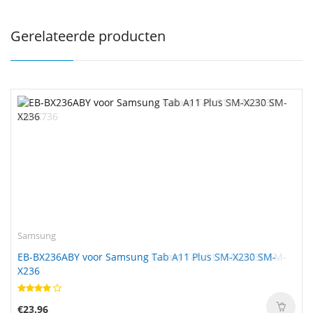
Gerelateerde producten
Samsung
Samsung
EB-BX736ABY voor Samsung Galaxy Tab S11 SM-X730 SM-
EB-BX236ABY voor Samsung Tab A11 Plus SM-X230 SM-
X736
X236
€27.96
€23.96