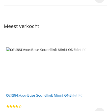
Meest verkocht
L13L1P21 voor Lenovo Miix 2 8" inch Tablet PC
061384 voor Bose Soundlink Mini I ONE