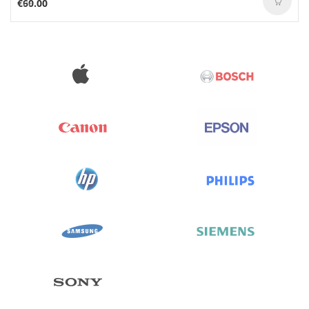
€99.00
€60.00