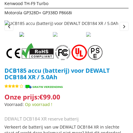
Kenwood TH-F9 Turbo
Motorola GP328D+ GP338D P8668i
Previous
Next
DCB185 accu (batterij) voor DEWALT
DCB184 XR / 5.0Ah
Onze prijs:€99.00
Voorraad:
Op voorraad !
DEWALT DCB184 XR reserve batterij
Verkeert de batterij van uw DEWALT DCB184 XR in slechte
staat of werkt deze helemaal niet meer? Met dit onderdeel