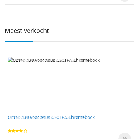
Meest verkocht
DEWDCB184 voor DEWALT DCB184 XR
C21N1430 voor Asus C201PA Chromebook