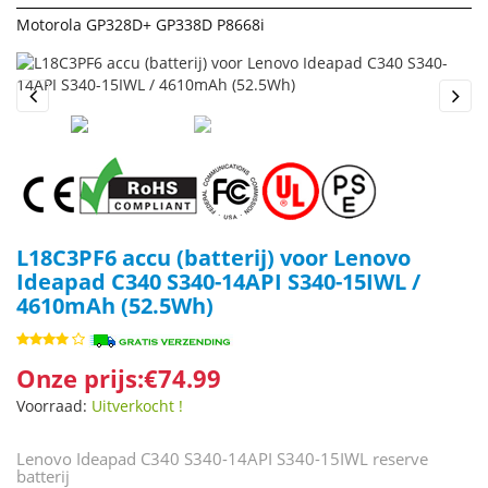
Motorola GP328D+ GP338D P8668i
Previous
Next
L18C3PF6 accu (batterij) voor Lenovo
Ideapad C340 S340-14API S340-15IWL /
4610mAh (52.5Wh)
Onze prijs:€74.99
Voorraad:
Uitverkocht !
Lenovo Ideapad C340 S340-14API S340-15IWL reserve
batterij