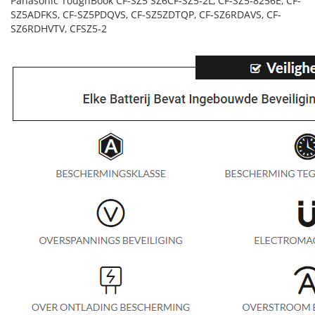
Panasonic ToughBook CF-SZ5 SZ6CF-SZ5-2L, CF-SZ5-8256E, CF-
SZ5ADFKS, CF-SZ5PDQVS, CF-SZ5ZDTQP, CF-SZ6RDAVS, CF-
SZ6RDHVTV, CFSZ5-2