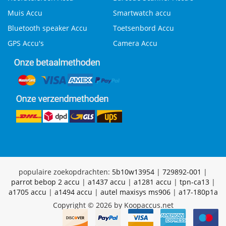
Muis Accu
Smartwatch accu
Bluetooth speaker Accu
Toetsenbord Accu
GPS Accu's
Camera Accu
populaire zoekopdrachten:
5b10w13954
|
729892-001
|
parrot bebop 2 accu
|
a1437 accu
|
a1281 accu
|
tpn-ca13
|
a1705 accu
|
a1494 accu
|
autel maxisys ms906
|
a17-180p1a
Copyright © 2026 by Koopaccus.net