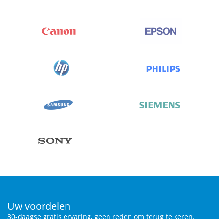
Uw voordelen
30-daagse gratis ervaring, geen reden om terug te keren.