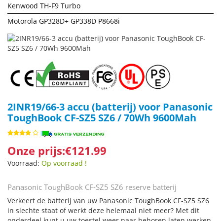
Kenwood TH-F9 Turbo
Motorola GP328D+ GP338D P8668i
2INR19/66-3 accu (batterij) voor Panasonic
ToughBook CF-SZ5 SZ6 / 70Wh 9600Mah
Onze prijs:€121.99
Voorraad:
Op voorraad !
Panasonic ToughBook CF-SZ5 SZ6 reserve batterij
Verkeert de batterij van uw Panasonic ToughBook CF-SZ5 SZ6
in slechte staat of werkt deze helemaal niet meer? Met dit
onderdeel kunt u uw toestel weer naar behoren laten werken.