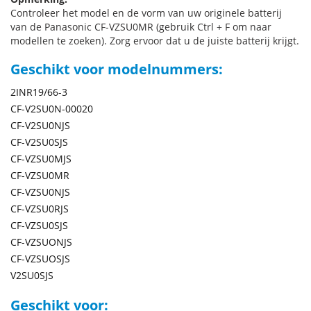
Controleer het model en de vorm van uw originele batterij
van de Panasonic CF-VZSU0MR (gebruik Ctrl + F om naar
modellen te zoeken). Zorg ervoor dat u de juiste batterij krijgt.
Geschikt voor modelnummers:
2INR19/66-3
CF-V2SU0N-00020
CF-V2SU0NJS
CF-V2SU0SJS
CF-VZSU0MJS
CF-VZSU0MR
CF-VZSU0NJS
CF-VZSU0RJS
CF-VZSU0SJS
CF-VZSUONJS
CF-VZSUOSJS
V2SU0SJS
Geschikt voor: