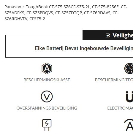
Panasonic ToughBook CF-SZ5 SZ6CF-SZ5-2L, CF-SZ5-8256E, CF-
SZ5ADFKS, CF-SZ5PDQVS, CF-SZ5ZDTQP, CF-SZ6RDAVS, CF-
SZ6RDHVTV, CFSZ5-2