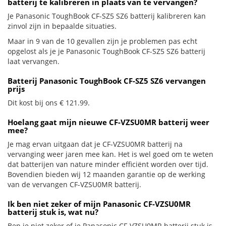
batterij te kalibreren in plaats van te vervangen?
Je Panasonic ToughBook CF-SZ5 SZ6 batterij kalibreren kan
zinvol zijn in bepaalde situaties.
Maar in 9 van de 10 gevallen zijn je problemen pas echt
opgelost als je je Panasonic ToughBook CF-SZ5 SZ6 batterij
laat vervangen.
Batterij Panasonic ToughBook CF-SZ5 SZ6 vervangen
prijs
Dit kost bij ons € 121.99.
Hoelang gaat mijn nieuwe CF-VZSU0MR batterij weer
mee?
Je mag ervan uitgaan dat je CF-VZSU0MR batterij na
vervanging weer jaren mee kan. Het is wel goed om te weten
dat batterijen van nature minder efficiënt worden over tijd.
Bovendien bieden wij 12 maanden garantie op de werking
van de vervangen CF-VZSU0MR batterij.
Ik ben niet zeker of mijn Panasonic CF-VZSU0MR
batterij stuk is, wat nu?
Ben je niet zeker of je Panasonic CF-VZSU0MR batterij stuk is.