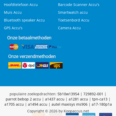
Hoofdtelefoon Accu
Barcode Scanner Accu's
Muis Accu
Smartwatch accu
Bluetooth speaker Accu
Toetsenbord Accu
GPS Accu's
Camera Accu
populaire zoekopdrachten:
5b10w13954
|
729892-001
|
parrot bebop 2 accu
|
a1437 accu
|
a1281 accu
|
tpn-ca13
|
a1705 accu
|
a1494 accu
|
autel maxisys ms906
|
a17-180p1a
Copyright © 2026 by Koopaccus.net