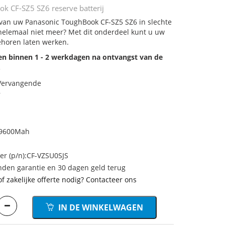
k CF-SZ5 SZ6 reserve batterij
j van uw Panasonic ToughBook CF-SZ5 SZ6 in slechte
 helemaal niet meer? Met dit onderdeel kunt u uw
ehoren laten werken.
den binnen 1 - 2 werkdagen na ontvangst van de
.
 Vervangende
7
 9600Mah
 (p/n):CF-VZSU0SJS
den garantie en 30 dagen geld terug
of zakelijke offerte nodig? Contacteer ons
IN DE WINKELWAGEN