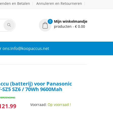
zenden en Betalen
Annuleren en Retourneren
Mijn winkelmandje
0
producten - € 0.00
r ons:info@koopaccus.net
ccu (batterij) voor Panasonic
-SZ5 SZ6 / 70Wh 9600Mah
121.99
Voorraad:
Op voorraad !