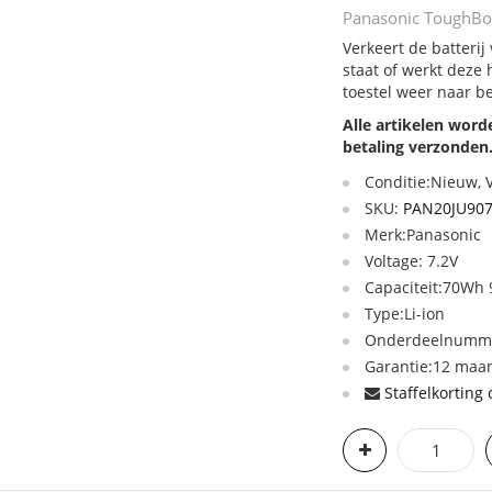
Panasonic ToughBoo
Verkeert de batteri
staat of werkt deze
toestel weer naar b
Alle artikelen wor
betaling verzonden
Conditie:Nieuw,
SKU:
PAN20JU90
Merk:Panasonic
Voltage: 7.2V
Capaciteit:70Wh
Type:Li-ion
Onderdeelnummer
Garantie:12 maan
Staffelkorting 