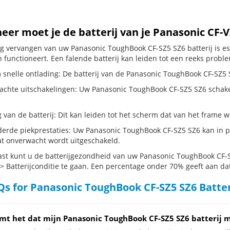
er moet je de batterij van je Panasonic CF-
dig vervangen van uw Panasonic ToughBook CF-SZ5 SZ6 batterij is e
 functioneert. Een falende batterij kan leiden tot een reeks probl
 snelle ontlading: De batterij van de Panasonic ToughBook CF-SZ5 SZ
chte uitschakelingen: Uw Panasonic ToughBook CF-SZ5 SZ6 schakelt zi
g van de batterij: Dit kan leiden tot het scherm dat van het frame
erde piekprestaties: Uw Panasonic ToughBook CF-SZ5 SZ6 kan in p
t onverwacht wordt uitgeschakeld.
st kunt u de batterijgezondheid van uw Panasonic ToughBook CF-SZ
 > Batterijconditie te gaan. Een percentage onder 70% geeft aan dat 
s for Panasonic ToughBook CF-SZ5 SZ6 Batte
mt het dat mijn Panasonic ToughBook CF-SZ5 SZ6 batterij m