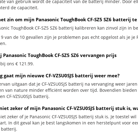
te van gebruik wordt de capaciteit van de batterij minder. Door el
terd de capaciteit.
het zin om mijn Panasonic ToughBook CF-SZ5 SZ6 batterij te
onic ToughBook CF-SZ5 SZ6 batterij kalibreren kan zinvol zijn in be
 9 van de 10 gevallen zijn je problemen pas echt opgelost als je je
en.
ij Panasonic ToughBook CF-SZ5 SZ6 vervangen prijs
 bij ons € 121.99.
g gaat mijn nieuwe CF-VZSU0SJS batterij weer mee?
ervan uitgaan dat je CF-VZSU0SJS batterij na vervanging weer jaren
jen van nature minder efficiënt worden over tijd. Bovendien biede
en CF-VZSU0SJS batterij.
niet zeker of mijn Panasonic CF-VZSU0SJS batterij stuk is, w
iet zeker of je Panasonic CF-VZSU0SJS batterij stuk is. Je toestel w
zwart. In dit geval kan je best langskomen in een herstelpunt voor 
batterij.