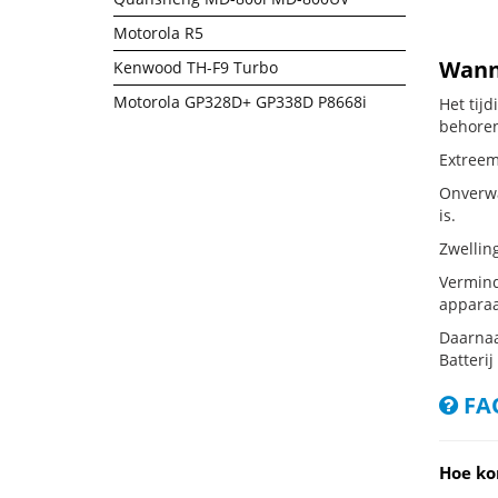
Motorola R5
Wanne
Kenwood TH-F9 Turbo
Motorola GP328D+ GP338D P8668i
Het tij
behoren
Extreem
Onverwa
is.
Zwellin
Vermind
apparaa
Daarnaa
Batterij
FAQ
Hoe ko