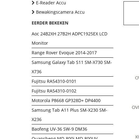
E-Reader Accu
Bewakingscamera Accu
EERDER BEKEKEN
Aoc 24B2XH 27B2H ADPC1925EX LCD
Monitor
Range Rover Evoque 2014-2017
Samsung Galaxy Tab S11 SM-X730 SM-
X736
Fujitsu RA54310-0101
Fujitsu RA54310-0102
Motorola P8668 GP328D+ DP4400
Samsung Tab A11 Plus SM-X230 SM-
X236
Baofeng UV-36 SW-9 DM36
Quansheng MD-800i MD-800UV