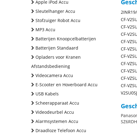
Gesc
Apple iPod Accu
Sleutelhanger Accu
2INR19/
CF-V2S
Stofzuiger Robot Accu
CF-V2S
MP3 Accu
CF-V2SU
Batterijen Knoopcelbatterijen
CF-VZS
Batterijen Standaard
CF-VZS
CF-VZS
Opladers voor Kranen
CF-VZSU
Afstandsbediening
CF-VZSU
Videocamera Accu
CF-VZS
E-Scooter en Hoverboard Accu
CF-VZS
V2SU0S
USB Kabels
Scheerapparaat Accu
Gesch
Videodeurbel Accu
Panason
Alarmsystemen Accu
SZ6RDHV
Draadloze Telefoon Accu