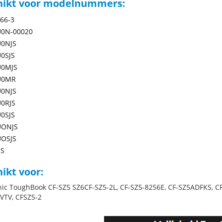
hikt voor modelnummers:
66-3
U0N-00020
U0NJS
0SJS
U0MJS
U0MR
U0NJS
0RJS
0SJS
UONJS
UOSJS
JS
ikt voor:
ic ToughBook CF-SZ5 SZ6CF-SZ5-2L, CF-SZ5-8256E, CF-SZ5ADFKS, C
TV, CFSZ5-2