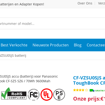
Over Ons
Ver
atterijen en Adapter Kopen!
Best Verkochte
Nieuwste Producten
Blog
Contactee
ZSU0SJS batterij
CF-VZSU0SJS a
ToughBook CF
Onze prijs:€