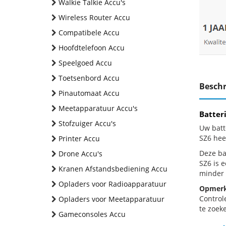
Walkie Talkie Accu's
Wireless Router Accu
Compatibele Accu
Hoofdtelefoon Accu
Speelgoed Accu
Toetsenbord Accu
Beschr
Pinautomaat Accu
Meetapparatuur Accu's
Batter
Stofzuiger Accu's
Uw batt
SZ6 hee
Printer Accu
Deze bat
Drone Accu's
SZ6 is 
Kranen Afstandsbediening Accu
minder 
Opladers voor Radioapparatuur
Opmerk
Control
Opladers voor Meetapparatuur
te zoeke
Gameconsoles Accu