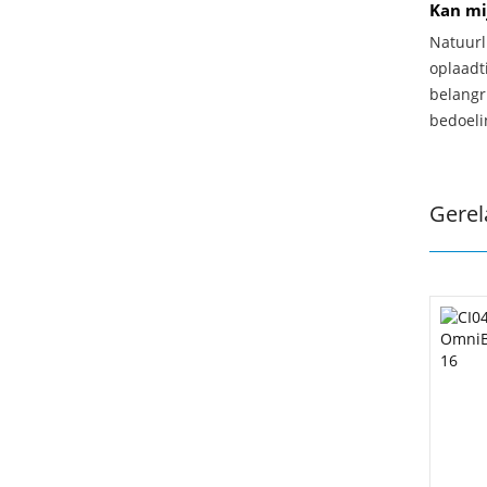
Kan mi
Natuurl
oplaadti
belangr
bedoeli
Gerel