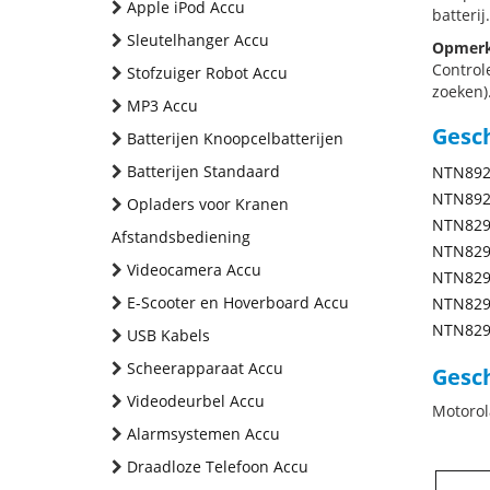
Apple iPod Accu
batterij.
Sleutelhanger Accu
Opmerk
Control
Stofzuiger Robot Accu
zoeken).
MP3 Accu
Gesc
Batterijen Knoopcelbatterijen
Batterijen Standaard
NTN892
NTN892
Opladers voor Kranen
NTN829
Afstandsbediening
NTN829
Videocamera Accu
NTN829
E-Scooter en Hoverboard Accu
NTN829
NTN829
USB Kabels
Scheerapparaat Accu
Gesch
Videodeurbel Accu
Motoro
Alarmsystemen Accu
Draadloze Telefoon Accu