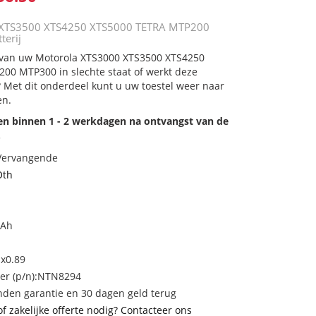
 XTS3500 XTS4250 XTS5000 TETRA MTP200
terij
j van uw Motorola XTS3000 XTS3500 XTS4250
00 MTP300 in slechte staat of werkt deze
 Met dit onderdeel kunt u uw toestel weer naar
en.
den binnen 1 - 2 werkdagen na ontvangst van de
.
 Vervangende
Oth
mAh
1x0.89
r (p/n):NTN8294
den garantie en 30 dagen geld terug
of zakelijke offerte nodig? Contacteer ons