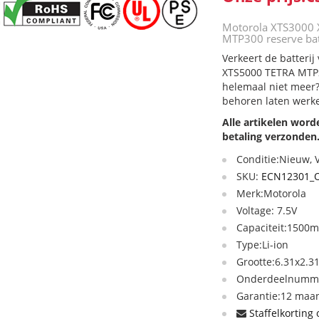
Motorola XTS3000
MTP300 reserve bat
Verkeert de batteri
XTS5000 TETRA MTP2
helemaal niet meer?
behoren laten werk
Alle artikelen wor
betaling verzonden
Conditie:Nieuw,
SKU:
ECN12301_
Merk:Motorola
Voltage: 7.5V
Capaciteit:1500
Type:Li-ion
Grootte:6.31x2.3
Onderdeelnumme
Garantie:12 maan
Staffelkorting 