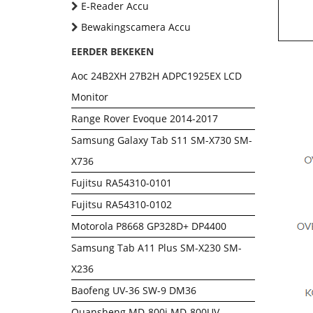
E-Reader Accu
Bewakingscamera Accu
EERDER BEKEKEN
Aoc 24B2XH 27B2H ADPC1925EX LCD
Monitor
Range Rover Evoque 2014-2017
Samsung Galaxy Tab S11 SM-X730 SM-
X736
Fujitsu RA54310-0101
Fujitsu RA54310-0102
Motorola P8668 GP328D+ DP4400
Samsung Tab A11 Plus SM-X230 SM-
X236
Baofeng UV-36 SW-9 DM36
Quansheng MD-800i MD-800UV