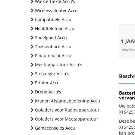
Walkie Talkie Accu's
Wireless Router Accu
Compatibele Accu
Hoofdtelefoon Accu
Speelgoed Accu
Toetsenbord Accu
Pinautomaat Accu
Meetapparatuur Accu's
Stofzuiger Accu's
Beschr
Printer Accu
Drone Accu's
Batter
vervan
Kranen Afstandsbediening Accu
Uw batt
Opladers voor Radioapparatuur
XTS4250
Opladers voor Meetapparatuur
Deze bat
XTS4250
Gameconsoles Accu
kan pro