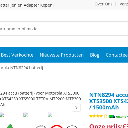
Over Ons
Ver
atterijen en Adapter Kopen!
Best Verkochte
Nieuwste Producten
Blog
Contactee
rola NTN8294 batterij
NTN8294 accu 
XTS3500 XTS4
/ 1500mAh
s
Next
Onze prijs:€