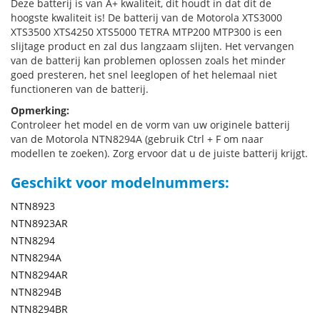
Deze batterij is van A+ kwaliteit, dit houdt in dat dit de
hoogste kwaliteit is! De batterij van de Motorola XTS3000
XTS3500 XTS4250 XTS5000 TETRA MTP200 MTP300 is een
slijtage product en zal dus langzaam slijten. Het vervangen
van de batterij kan problemen oplossen zoals het minder
goed presteren, het snel leeglopen of het helemaal niet
functioneren van de batterij.
Opmerking:
Controleer het model en de vorm van uw originele batterij
van de Motorola NTN8294A (gebruik Ctrl + F om naar
modellen te zoeken). Zorg ervoor dat u de juiste batterij krijgt.
Geschikt voor modelnummers:
NTN8923
NTN8923AR
NTN8294
NTN8294A
NTN8294AR
NTN8294B
NTN8294BR