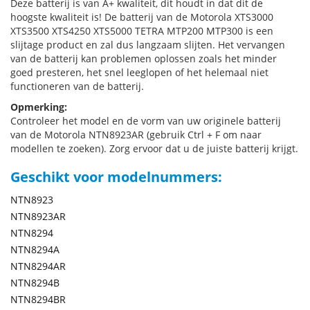
Deze batterij is van A+ kwaliteit, dit houdt in dat dit de
hoogste kwaliteit is! De batterij van de Motorola XTS3000
XTS3500 XTS4250 XTS5000 TETRA MTP200 MTP300 is een
slijtage product en zal dus langzaam slijten. Het vervangen
van de batterij kan problemen oplossen zoals het minder
goed presteren, het snel leeglopen of het helemaal niet
functioneren van de batterij.
Opmerking:
Controleer het model en de vorm van uw originele batterij
van de Motorola NTN8923AR (gebruik Ctrl + F om naar
modellen te zoeken). Zorg ervoor dat u de juiste batterij krijgt.
Geschikt voor modelnummers:
NTN8923
NTN8923AR
NTN8294
NTN8294A
NTN8294AR
NTN8294B
NTN8294BR