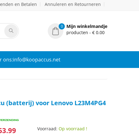
zenden en Betalen
Annuleren en Retourneren
Mijn winkelmandje
0
producten - € 0.00
r ons:info@koopaccus.net
u (batterij) voor Lenovo L23M4PG4
63.99
Voorraad:
Op voorraad !