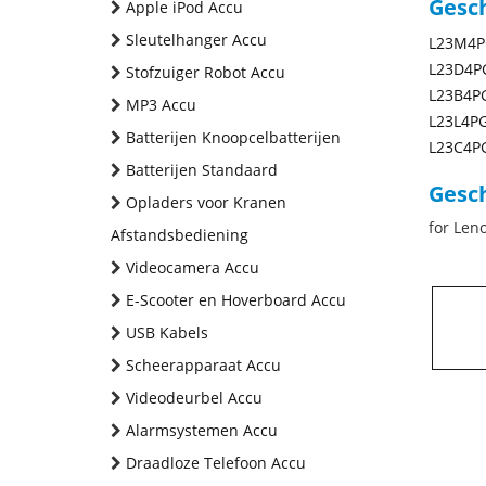
Gesc
Apple iPod Accu
Sleutelhanger Accu
L23M4P
L23D4P
Stofzuiger Robot Accu
L23B4P
MP3 Accu
L23L4P
Batterijen Knoopcelbatterijen
L23C4P
Batterijen Standaard
Gesch
Opladers voor Kranen
for Len
Afstandsbediening
Videocamera Accu
E-Scooter en Hoverboard Accu
USB Kabels
Scheerapparaat Accu
Videodeurbel Accu
Alarmsystemen Accu
Draadloze Telefoon Accu