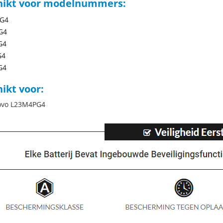
hikt voor modelnummers:
G4
G4
G4
G4
G4
ikt voor:
ovo L23M4PG4