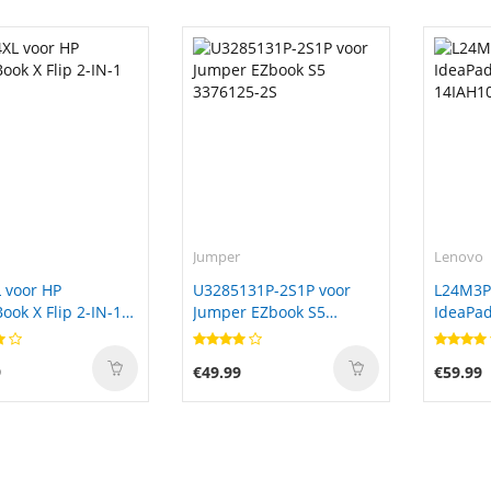
Jumper
Lenovo
 voor HP
U3285131P-2S1P voor
L24M3P
ok X Flip 2-IN-1
Jumper EZbook S5
IdeaPad
3376125-2S
14IAH1
9
€49.99
€59.99