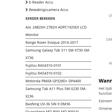
E-Reader Accu
Bewakingscamera Accu
EERDER BEKEKEN
Aoc 24B2XH 27B2H ADPC1925EX LCD
Monitor
Range Rover Evoque 2014-2017
Samsung Galaxy Tab S11 SM-X730 SM-
X736
Fujitsu RA54310-0101
Fujitsu RA54310-0102
Wanne
Motorola P8668 GP328D+ DP4400
Het tij
Samsung Tab A11 Plus SM-X230 SM-
functio
X236
Extreem
Baofeng UV-36 SW-9 DM36
Onverwac
Quansheng MD-800i MD-800UV