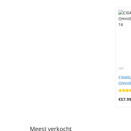
HP
CI04XL
OmniBo
16
€57.9
Meest verkocht