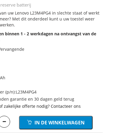
serve batterij
j van uw Lenovo L23M4PG4 in slechte staat of werkt
meer? Met dit onderdeel kunt u uw toestel weer
 werken.
den binnen 1 - 2 werkdagen na ontvangst van de
.
 Vervangende
mAh
r (p/n):L23M4PG4
den garantie en 30 dagen geld terug
of zakelijke offerte nodig? Contacteer ons
IN DE WINKELWAGEN