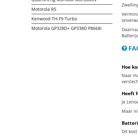
Zwellin
Motorola R5
Vermind
Kenwood TH-F9 Turbo
onverwa
Motorola GP328D+ GP338D P8668i
Daarnaa
Batterij
FAQ
Hoe ko
Naar ma
verslech
Heeft 
Je Lenov
Maar in
Batter
Dit kost