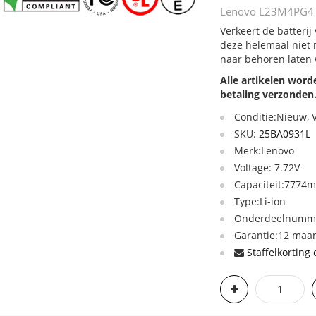
Lenovo L23M4PG4 re
Verkeert de batteri
deze helemaal niet 
naar behoren laten
Alle artikelen wor
betaling verzonden
Conditie:Nieuw,
SKU:
25BA0931L
Merk:Lenovo
Voltage: 7.72V
Capaciteit:7774
Type:Li-ion
Onderdeelnumme
Garantie:12 maan
Staffelkorting 