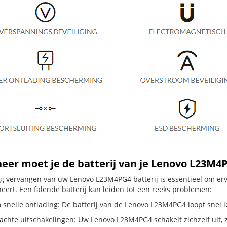
er moet je de batterij van je Lenovo L23M4
dig vervangen van uw Lenovo L23M4PG4 batterij is essentieel om e
neert. Een falende batterij kan leiden tot een reeks problemen:
 snelle ontlading: De batterij van de Lenovo L23M4PG4 loopt snel le
hte uitschakelingen: Uw Lenovo L23M4PG4 schakelt zichzelf uit, zelf