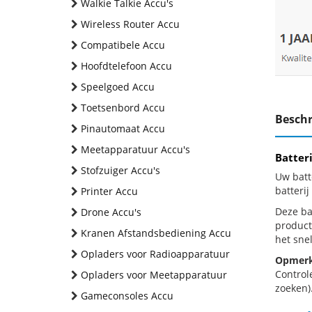
Walkie Talkie Accu's
Wireless Router Accu
Compatibele Accu
Hoofdtelefoon Accu
Speelgoed Accu
Toetsenbord Accu
Beschr
Pinautomaat Accu
Meetapparatuur Accu's
Batter
Stofzuiger Accu's
Uw batt
batteri
Printer Accu
Deze bat
Drone Accu's
product
Kranen Afstandsbediening Accu
het snel
Opladers voor Radioapparatuur
Opmerk
Control
Opladers voor Meetapparatuur
zoeken).
Gameconsoles Accu