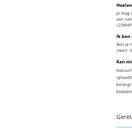
Hoelan
Je mag 
van nat
L23M4PG
Ik ben 
Ben je n
zwart. 
Kan mi
Natuurl
oplaadti
belangr
bedoeli
Gerel