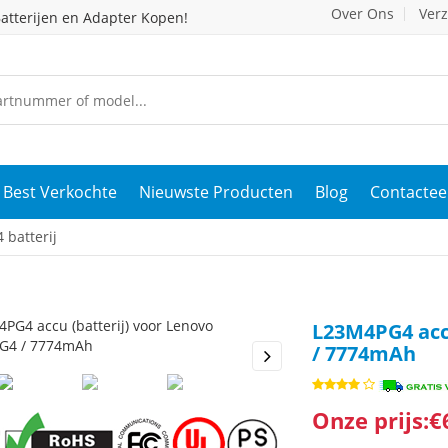
Over Ons
Ver
atterijen en Adapter Kopen!
Best Verkochte
Nieuwste Producten
Blog
Contactee
batterij
L23M4PG4 acc
/ 7774mAh
s
Next
Onze prijs:€