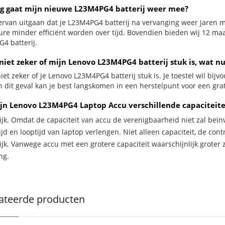
g gaat mijn nieuwe L23M4PG4 batterij weer mee?
ervan uitgaan dat je L23M4PG4 batterij na vervanging weer jaren m
ure minder efficiënt worden over tijd. Bovendien bieden wij 12 m
4 batterij.
niet zeker of mijn Lenovo L23M4PG4 batterij stuk is, wat nu
iet zeker of je Lenovo L23M4PG4 batterij stuk is. Je toestel wil bijv
In dit geval kan je best langskomen in een herstelpunt voor een gra
jn Lenovo L23M4PG4 Laptop Accu verschillende capaciteit
ijk. Omdat de capaciteit van accu de verenigbaarheid niet zal beïn
jd en looptijd van laptop verlengen. Niet alleen capaciteit, de con
ijk. Vanwege accu met een grotere capaciteit waarschijnlijk groter 
ng.
ateerde producten