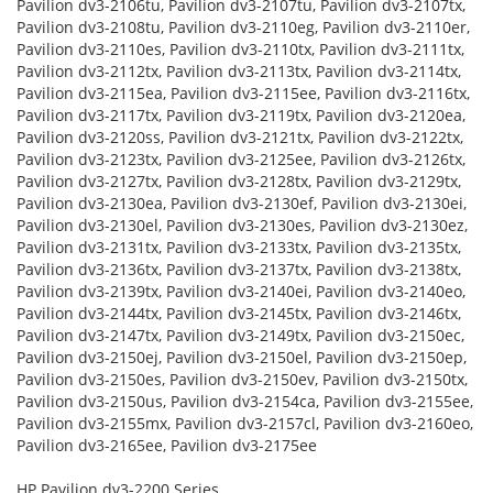
Pavilion dv3-2106tu, Pavilion dv3-2107tu, Pavilion dv3-2107tx,
Pavilion dv3-2108tu, Pavilion dv3-2110eg, Pavilion dv3-2110er,
Pavilion dv3-2110es, Pavilion dv3-2110tx, Pavilion dv3-2111tx,
Pavilion dv3-2112tx, Pavilion dv3-2113tx, Pavilion dv3-2114tx,
Pavilion dv3-2115ea, Pavilion dv3-2115ee, Pavilion dv3-2116tx,
Pavilion dv3-2117tx, Pavilion dv3-2119tx, Pavilion dv3-2120ea,
Pavilion dv3-2120ss, Pavilion dv3-2121tx, Pavilion dv3-2122tx,
Pavilion dv3-2123tx, Pavilion dv3-2125ee, Pavilion dv3-2126tx,
Pavilion dv3-2127tx, Pavilion dv3-2128tx, Pavilion dv3-2129tx,
Pavilion dv3-2130ea, Pavilion dv3-2130ef, Pavilion dv3-2130ei,
Pavilion dv3-2130el, Pavilion dv3-2130es, Pavilion dv3-2130ez,
Pavilion dv3-2131tx, Pavilion dv3-2133tx, Pavilion dv3-2135tx,
Pavilion dv3-2136tx, Pavilion dv3-2137tx, Pavilion dv3-2138tx,
Pavilion dv3-2139tx, Pavilion dv3-2140ei, Pavilion dv3-2140eo,
Pavilion dv3-2144tx, Pavilion dv3-2145tx, Pavilion dv3-2146tx,
Pavilion dv3-2147tx, Pavilion dv3-2149tx, Pavilion dv3-2150ec,
Pavilion dv3-2150ej, Pavilion dv3-2150el, Pavilion dv3-2150ep,
Pavilion dv3-2150es, Pavilion dv3-2150ev, Pavilion dv3-2150tx,
Pavilion dv3-2150us, Pavilion dv3-2154ca, Pavilion dv3-2155ee,
Pavilion dv3-2155mx, Pavilion dv3-2157cl, Pavilion dv3-2160eo,
Pavilion dv3-2165ee, Pavilion dv3-2175ee
HP Pavilion dv3-2200 Series