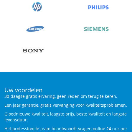
Uw voordelen
30-daagse gratis ervaring, geen reden om terug te keren.
Een jaar garantie, gratis vervanging voor kwaliteitsproblemen.
Gloednieuwe kwaliteit, laagste prijs, beste kwaliteit en langste
levensduur.
Het professionele team beantwoordt vragen online 24 uur per