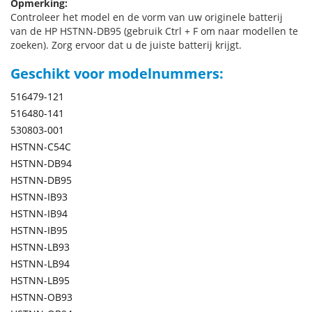
Opmerking:
Controleer het model en de vorm van uw originele batterij
van de HP HSTNN-DB95 (gebruik Ctrl + F om naar modellen te
zoeken). Zorg ervoor dat u de juiste batterij krijgt.
Geschikt voor modelnummers:
516479-121
516480-141
530803-001
HSTNN-C54C
HSTNN-DB94
HSTNN-DB95
HSTNN-IB93
HSTNN-IB94
HSTNN-IB95
HSTNN-LB93
HSTNN-LB94
HSTNN-LB95
HSTNN-OB93