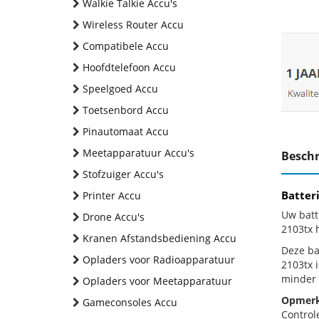
Walkie Talkie Accu's
Wireless Router Accu
Compatibele Accu
Hoofdtelefoon Accu
Speelgoed Accu
Toetsenbord Accu
Pinautomaat Accu
Meetapparatuur Accu's
Beschr
Stofzuiger Accu's
Batter
Printer Accu
Uw batt
Drone Accu's
2103tx 
Kranen Afstandsbediening Accu
Deze bat
Opladers voor Radioapparatuur
2103tx 
minder 
Opladers voor Meetapparatuur
Opmerk
Gameconsoles Accu
Control