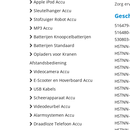
Apple iPod Accu
Zorg erv
Sleutelhanger Accu
Gesc
Stofzuiger Robot Accu
516479
MP3 Accu
516480
Batterijen Knoopcelbatterijen
530803
Batterijen Standaard
HSTNN-
HSTNN-
Opladers voor Kranen
HSTNN-
Afstandsbediening
HSTNN-
Videocamera Accu
HSTNN-
E-Scooter en Hoverboard Accu
HSTNN-
HSTNN-
USB Kabels
HSTNN-
Scheerapparaat Accu
HSTNN-
Videodeurbel Accu
HSTNN-
Alarmsystemen Accu
HSTNN-
HSTNN-
Draadloze Telefoon Accu
HSTNN-