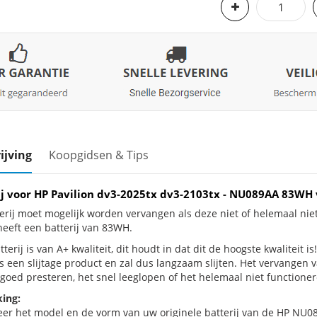
ijving
Koopgidsen & Tips
ij voor HP Pavilion dv3-2025tx dv3-2103tx - NU089AA 83WH
erij moet mogelijk worden vervangen als deze niet of helemaal nie
heeft een batterij van 83WH.
terij is van A+ kwaliteit, dit houdt in dat dit de hoogste kwaliteit i
is een slijtage product en zal dus langzaam slijten. Het vervangen 
goed presteren, het snel leeglopen of het helemaal niet functionere
ing:
eer het model en de vorm van uw originele batterij van de HP NU08