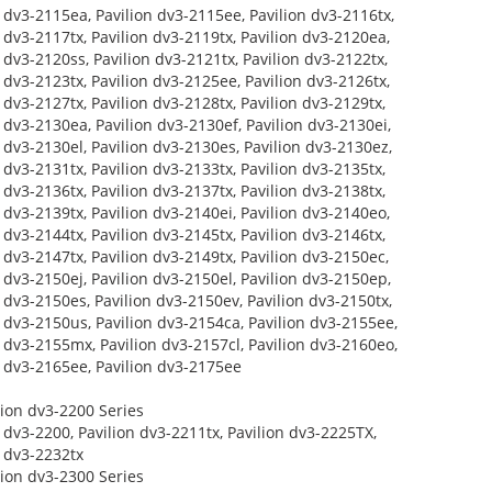
 dv3-2115ea, Pavilion dv3-2115ee, Pavilion dv3-2116tx,
 dv3-2117tx, Pavilion dv3-2119tx, Pavilion dv3-2120ea,
 dv3-2120ss, Pavilion dv3-2121tx, Pavilion dv3-2122tx,
 dv3-2123tx, Pavilion dv3-2125ee, Pavilion dv3-2126tx,
 dv3-2127tx, Pavilion dv3-2128tx, Pavilion dv3-2129tx,
 dv3-2130ea, Pavilion dv3-2130ef, Pavilion dv3-2130ei,
 dv3-2130el, Pavilion dv3-2130es, Pavilion dv3-2130ez,
 dv3-2131tx, Pavilion dv3-2133tx, Pavilion dv3-2135tx,
 dv3-2136tx, Pavilion dv3-2137tx, Pavilion dv3-2138tx,
 dv3-2139tx, Pavilion dv3-2140ei, Pavilion dv3-2140eo,
 dv3-2144tx, Pavilion dv3-2145tx, Pavilion dv3-2146tx,
 dv3-2147tx, Pavilion dv3-2149tx, Pavilion dv3-2150ec,
 dv3-2150ej, Pavilion dv3-2150el, Pavilion dv3-2150ep,
 dv3-2150es, Pavilion dv3-2150ev, Pavilion dv3-2150tx,
n dv3-2150us, Pavilion dv3-2154ca, Pavilion dv3-2155ee,
n dv3-2155mx, Pavilion dv3-2157cl, Pavilion dv3-2160eo,
n dv3-2165ee, Pavilion dv3-2175ee
lion dv3-2200 Series
 dv3-2200, Pavilion dv3-2211tx, Pavilion dv3-2225TX,
n dv3-2232tx
lion dv3-2300 Series