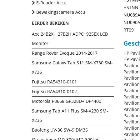
E-Reader Accu
HSTNN-
Bewakingscamera Accu
NU089
NU090
EERDER BEKEKEN
RT09
Aoc 24B2XH 27B2H ADPC1925EX LCD
Gesch
Monitor
Range Rover Evoque 2014-2017
HP Pavi
HP Pavi
Samsung Galaxy Tab S11 SM-X730 SM-
Pavilion
Pavilion
X736
Pavilion
Fujitsu RA54310-0101
Pavilion
Pavilion
Fujitsu RA54310-0102
Pavilion
Motorola P8668 GP328D+ DP4400
Pavilion
Pavilion
Samsung Tab A11 Plus SM-X230 SM-
Pavilion
X236
Pavilion
Pavilion
Baofeng UV-36 SW-9 DM36
Pavilion
Quansheng MD-800i MD-800UV