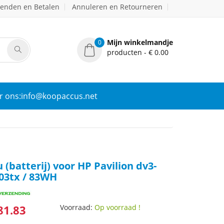
zenden en Betalen
Annuleren en Retourneren
Mijn winkelmandje
0
producten - € 0.00
r ons:info@koopaccus.net
(batterij) voor HP Pavilion dv3-
03tx / 83WH
81.83
Voorraad:
Op voorraad !