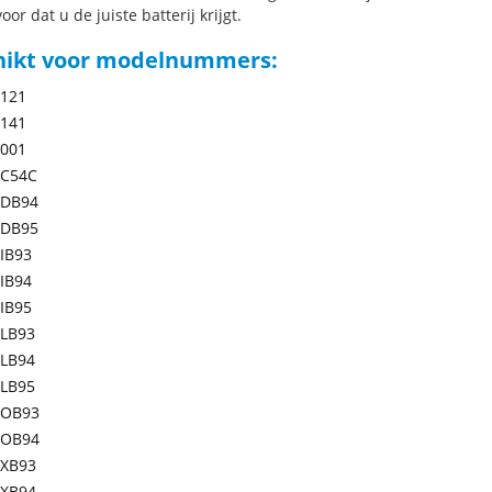
oor dat u de juiste batterij krijgt.
hikt voor modelnummers:
-121
-141
-001
C54C
DB94
DB95
IB93
IB94
IB95
LB93
LB94
LB95
OB93
OB94
XB93
XB94