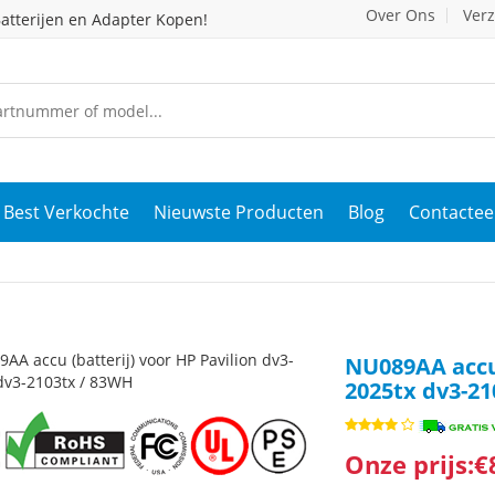
Over Ons
Ver
atterijen en Adapter Kopen!
Best Verkochte
Nieuwste Producten
Blog
Contactee
NU089AA accu 
2025tx dv3-21
Onze prijs:€