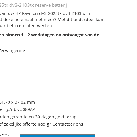
5tx dv3-2103tx reserve batterij
 van uw HP Pavilion dv3-2025tx dv3-2103tx in
rkt deze helemaal niet meer? Met dit onderdeel kunt
aar behoren laten werken.
den binnen 1 - 2 werkdagen na ontvangst van de
.
 Vervangende
 51.70 x 37.82 mm
r (p/n):NU089AA
den garantie en 30 dagen geld terug
of zakelijke offerte nodig? Contacteer ons