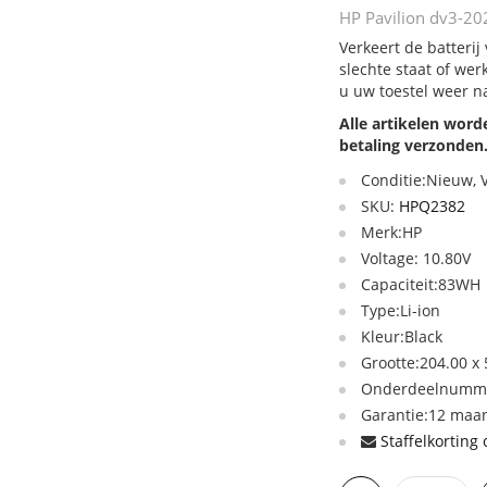
HP Pavilion dv3-202
Verkeert de batterij
slechte staat of we
u uw toestel weer n
Alle artikelen wor
betaling verzonden
Conditie:Nieuw,
SKU:
HPQ2382
Merk:HP
Voltage: 10.80V
Capaciteit:83WH
Type:Li-ion
Kleur:Black
Grootte:204.00 x
Onderdeelnumme
Garantie:12 maan
Staffelkorting 