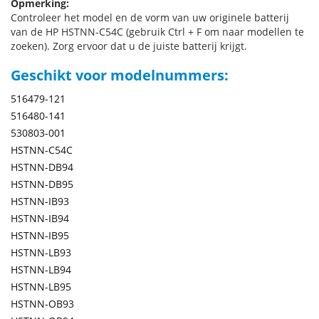
Opmerking:
Controleer het model en de vorm van uw originele batterij
van de HP HSTNN-C54C (gebruik Ctrl + F om naar modellen te
zoeken). Zorg ervoor dat u de juiste batterij krijgt.
Geschikt voor modelnummers:
516479-121
516480-141
530803-001
HSTNN-C54C
HSTNN-DB94
HSTNN-DB95
HSTNN-IB93
HSTNN-IB94
HSTNN-IB95
HSTNN-LB93
HSTNN-LB94
HSTNN-LB95
HSTNN-OB93