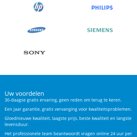
Uw voordelen
30-daagse gratis ervaring, geen reden om terug te keren.
Een jaar garantie, gratis vervanging voor kwaliteitsproblemen.
Gloednieuwe kwaliteit, laagste prijs, beste kwaliteit en langste
levensduur.
Het professionele team beantwoordt vragen online 24 uur per