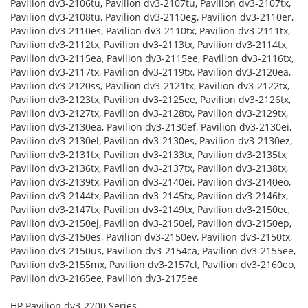
Pavilion dv3-2106tu, Pavilion dv3-2107tu, Pavilion dv3-2107tx,
Pavilion dv3-2108tu, Pavilion dv3-2110eg, Pavilion dv3-2110er,
Pavilion dv3-2110es, Pavilion dv3-2110tx, Pavilion dv3-2111tx,
Pavilion dv3-2112tx, Pavilion dv3-2113tx, Pavilion dv3-2114tx,
Pavilion dv3-2115ea, Pavilion dv3-2115ee, Pavilion dv3-2116tx,
Pavilion dv3-2117tx, Pavilion dv3-2119tx, Pavilion dv3-2120ea,
Pavilion dv3-2120ss, Pavilion dv3-2121tx, Pavilion dv3-2122tx,
Pavilion dv3-2123tx, Pavilion dv3-2125ee, Pavilion dv3-2126tx,
Pavilion dv3-2127tx, Pavilion dv3-2128tx, Pavilion dv3-2129tx,
Pavilion dv3-2130ea, Pavilion dv3-2130ef, Pavilion dv3-2130ei,
Pavilion dv3-2130el, Pavilion dv3-2130es, Pavilion dv3-2130ez,
Pavilion dv3-2131tx, Pavilion dv3-2133tx, Pavilion dv3-2135tx,
Pavilion dv3-2136tx, Pavilion dv3-2137tx, Pavilion dv3-2138tx,
Pavilion dv3-2139tx, Pavilion dv3-2140ei, Pavilion dv3-2140eo,
Pavilion dv3-2144tx, Pavilion dv3-2145tx, Pavilion dv3-2146tx,
Pavilion dv3-2147tx, Pavilion dv3-2149tx, Pavilion dv3-2150ec,
Pavilion dv3-2150ej, Pavilion dv3-2150el, Pavilion dv3-2150ep,
Pavilion dv3-2150es, Pavilion dv3-2150ev, Pavilion dv3-2150tx,
Pavilion dv3-2150us, Pavilion dv3-2154ca, Pavilion dv3-2155ee,
Pavilion dv3-2155mx, Pavilion dv3-2157cl, Pavilion dv3-2160eo,
Pavilion dv3-2165ee, Pavilion dv3-2175ee
HP Pavilion dv3-2200 Series