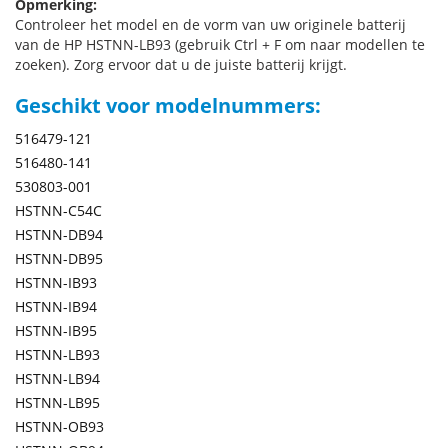
Opmerking:
Controleer het model en de vorm van uw originele batterij
van de HP HSTNN-LB93 (gebruik Ctrl + F om naar modellen te
zoeken). Zorg ervoor dat u de juiste batterij krijgt.
Geschikt voor modelnummers:
516479-121
516480-141
530803-001
HSTNN-C54C
HSTNN-DB94
HSTNN-DB95
HSTNN-IB93
HSTNN-IB94
HSTNN-IB95
HSTNN-LB93
HSTNN-LB94
HSTNN-LB95
HSTNN-OB93