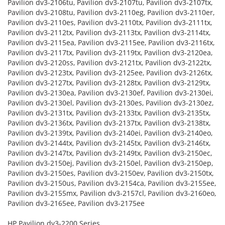
Pavilion dv3-2106tu, Pavilion dv3-2107tu, Pavilion dv3-2107tx,
Pavilion dv3-2108tu, Pavilion dv3-2110eg, Pavilion dv3-2110er,
Pavilion dv3-2110es, Pavilion dv3-2110tx, Pavilion dv3-2111tx,
Pavilion dv3-2112tx, Pavilion dv3-2113tx, Pavilion dv3-2114tx,
Pavilion dv3-2115ea, Pavilion dv3-2115ee, Pavilion dv3-2116tx,
Pavilion dv3-2117tx, Pavilion dv3-2119tx, Pavilion dv3-2120ea,
Pavilion dv3-2120ss, Pavilion dv3-2121tx, Pavilion dv3-2122tx,
Pavilion dv3-2123tx, Pavilion dv3-2125ee, Pavilion dv3-2126tx,
Pavilion dv3-2127tx, Pavilion dv3-2128tx, Pavilion dv3-2129tx,
Pavilion dv3-2130ea, Pavilion dv3-2130ef, Pavilion dv3-2130ei,
Pavilion dv3-2130el, Pavilion dv3-2130es, Pavilion dv3-2130ez,
Pavilion dv3-2131tx, Pavilion dv3-2133tx, Pavilion dv3-2135tx,
Pavilion dv3-2136tx, Pavilion dv3-2137tx, Pavilion dv3-2138tx,
Pavilion dv3-2139tx, Pavilion dv3-2140ei, Pavilion dv3-2140eo,
Pavilion dv3-2144tx, Pavilion dv3-2145tx, Pavilion dv3-2146tx,
Pavilion dv3-2147tx, Pavilion dv3-2149tx, Pavilion dv3-2150ec,
Pavilion dv3-2150ej, Pavilion dv3-2150el, Pavilion dv3-2150ep,
Pavilion dv3-2150es, Pavilion dv3-2150ev, Pavilion dv3-2150tx,
Pavilion dv3-2150us, Pavilion dv3-2154ca, Pavilion dv3-2155ee,
Pavilion dv3-2155mx, Pavilion dv3-2157cl, Pavilion dv3-2160eo,
Pavilion dv3-2165ee, Pavilion dv3-2175ee
HP Pavilion dv3-2200 Series