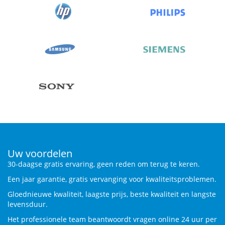
Uw voordelen
30-daagse gratis ervaring, geen reden om terug te keren.
Een jaar garantie, gratis vervanging voor kwaliteitsproblemen.
Gloednieuwe kwaliteit, laagste prijs, beste kwaliteit en langste
levensduur.
Het professionele team beantwoordt vragen online 24 uur per