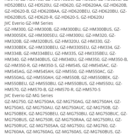
HD520BEU, GZ-HD520U, GZ-HD620, GZ-HD620AA, GZ-HD620B,
GZ-HD620-B, GZ-HD620BAA, GZ-HD620BEU, GZ-HD620BU, GZ-
HD620BUS, GZ-HD620-R, GZ-HD620-S, GZ-HD620U
JVC Everio GZ-HM Series
GZ-HM300, GZ-HM300B, GZ-HM300BU, GZ-HM300BUS, GZ-
HM300SEK, GZ-HM300SEU, GZ-HM300U, GZ-HM320, GZ-
HM320B, GZ-HM320BUS, GZ-HM320U, GZ-HM330, GZ-
HM330BEK, GZ-HM330BEU, GZ-HM330SEU, GZ-HM334, GZ-
HM334B, GZ-HM334BEU, GZ-HM335, GZ-HM335BEU, GZ-
HM340, GZ-HM340BUS, GZ-HM340U, GZ-HM350, GZ-HM350-B,
GZ-HM350-R, GZ-HM350-S, GZ-HM545, GZ-HM545AC, GZ-
HM545AG, GZ-HM545AH, GZ-HM550, GZ-HM550AC, GZ-
HM550AG, GZ-HM550AH, GZ-HM550B, GZ-HM550BEK, GZ-
HM550BEU, GZ-HM550BU, GZ-HM550BUS, GZ-HM550U, GZ-
HM570, GZ-HM570-B, GZ-HM570-R, GZ-HM570-S
JVC Everio GZ-MG Series
GZ-MG750, GZ-MG750AA, GZ-MG750AG, GZ-MG750AH, GZ-
MG750AS, GZ-MG750AU, GZ-MG750AUC, GZ-MG750B, GZ-
MG750BEK, GZ-MG750BEU, GZ-MG750BU, GZ-MG750BUC, GZ-
MG750BUS, GZ-MG750R, GZ-MG750RAA, GZ-MG750RU, GZ-
MG750RUC, GZ-MG750SAA, GZ-MG750U, GZ-MG760, GZ-
MG760AA, GZ-MG760AG, GZ-MG760AS, GZ-MG760BUS, GZ-