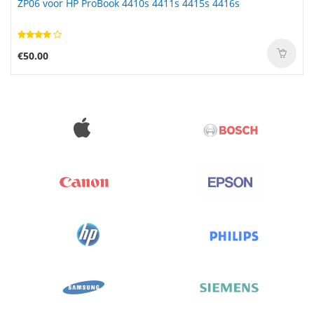
ZP06 voor HP ProBook 4410s 4411s 4415s 4416s
€50.00