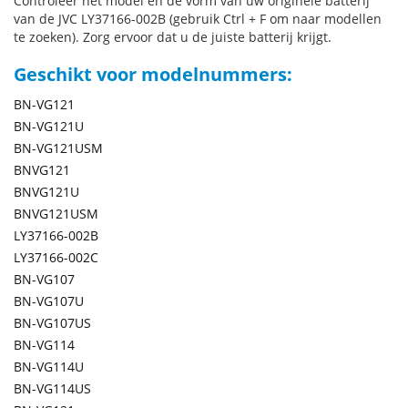
Controleer het model en de vorm van uw originele batterij
van de JVC LY37166-002B (gebruik Ctrl + F om naar modellen
te zoeken). Zorg ervoor dat u de juiste batterij krijgt.
Geschikt voor modelnummers:
BN-VG121
BN-VG121U
BN-VG121USM
BNVG121
BNVG121U
BNVG121USM
LY37166-002B
LY37166-002C
BN-VG107
BN-VG107U
BN-VG107US
BN-VG114
BN-VG114U
BN-VG114US