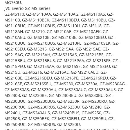
MG760U.
JVC Everio GZ-MS Series
GZ-MS110, GZ-MS110AA, GZ-MS110AG, GZ-MS110AS, GZ-
MS110B, GZ-MS110BEK, GZ-MS110BEU, GZ-MS110BU, GZ-
MS110BUC, GZ-MS110BUS, GZ-MS110U, GZ-MS118, GZ-
MS118AH, GZ-MS210, GZ-MS210AE, GZ-MS210AEK, GZ-
MS210AEU, GZ-MS210B, GZ-MS210BE, GZ-MS210BEU, GZ-
MS210BUC, GZ-MS210BUS, GZ-MS210PE, GZ-MS210SEK, GZ-
MS210SEU, GZ-MS215, GZ-MS215AA, GZ-MS215AE, GZ-
MS215AG, GZ-MS215AH, GZ-MS215AS, GZ-MS215BE, GZ-
MS215BEU, GZ-MS215BUS, GZ-MS215PAA, GZ-MS215PE, GZ-
MS215PEU, GZ-MS215SAA, GZ-MS215SE, GZ-MS215SEU, GZ-
MS215U, GZ-MS216, GZ-MS216AE, GZ-MS216AEU, GZ-
MS216BE, GZ-MS216BEU, GZ-MS216PE, GZ-MS216REU, GZ-
MS216SE, GZ-MS216SEU, GZ-MS230, GZ-MS230A, GZ-MS230AG,
GZ-MS230AS, GZ-MS230AU, GZ-MS230AUC, GZ-MS230AUS, GZ-
MS230B, GZ-MS230BE, GZ-MS230BEU, GZ-MS230BU, GZ-
MS230BUC, GZ-MS230BUS, GZ-MS230R, GZ-MS230RU, GZ-
MS230RUC, GZ-MS230RUS, GZ-MS230U, GZ-MS240, GZ-
MS240U, GZ-MS240AUS, GZ-MS240BUS, GZ-MS250, GZ-
MS250B, GZ-MS250BEK, GZ-MS250BEU, GZ-MS250BU, GZ-
MS250BUC, GZ-MS250BUS, GZ-MS250U.