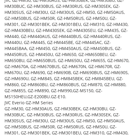
JVC GZ-HM30, GZ-HM30AUS, GZ-HM30BEK, GZ-HM30BU, GZ-
HM30BUC, GZ-HM30BUS, GZ-HM30RUS, GZ-HM30SEK, GZ-
HM30SUS, GZ-HM30U, GZ-HM30US, GZ-HM50, GZ-HM50AUS,
GZ-HM50BUS, GZ-HM50R, GZ-HM50RUS, GZ-HM50U, GZ-
HM301, GZ-HM301BEK, GZ-HM301BEU, GZ-HM310, GZ-HM430,
GZ-HM430BEU, GZ-HM430SEK, GZ-HM430SEU, GZ-HM435, GZ-
HM440, GZ-HM440AUS, GZ-HM440BUS, GZ-HM440RUS, GZ-
HM440U, GZ-HM445, GZ-HM445BE, GZ-HM445AC, GZ-
HM445BAA, GZ-HM450, GZ-HM450AUS, GZ-HM450BUS, GZ-
HM450RUS, GZ-HM450U, GZ-HM650, GZ-HM650BEU, GZ-
HM650BU, GZ-HM650BUS, GZ-HM650U, GZ-HM655, GZ-HM670,
GZ-HM670A, GZ-HM670BUS, GZ-HM670N, GZ-HM670R, GZ-
HM670U, GZ-HM690, GZ-HM690B, GZ-HM690BUS, GZ-HM690S,
GZ-HM690U, GZ-HM845, GZ-HM845BEK, GZ-HM845BEU, GZ-
HM860, GZ-HM860BU, GZ-HM860BUS, GZ-HM870, GZ-HM880,
GZ-HM855, GZ-HM890, GZ-HM990,GZ-MS150, GZ-
MS150HEU,GZ-E200BU.GZ-E10.
JVC Everio GZ-HM Series
GZ-HM30, GZ-HM30AUS, GZ-HM30BEK, GZ-HM30BU, GZ-
HM30BUC, GZ-HM30BUS, GZ-HM30RUS, GZ-HM30SEK, GZ-
HM30SUS, GZ-HM30U, GZ-HM30US, GZ-HM50, GZ-HM50AUS,
GZ-HM50BUS, GZ-HM50R, GZ-HM50RUS, GZ-HM50U, GZ-
HM301, GZ-HM301BEK, GZ-HM301BEU, GZ-HM310, GZ-HM430,