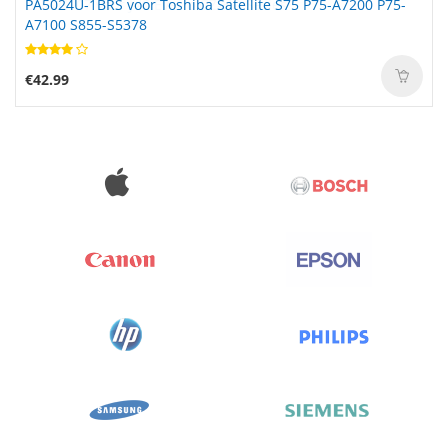
PA5024U-1BRS voor Toshiba Satellite S75 P75-A7200 P75-
A7100 S855-S5378
€42.99