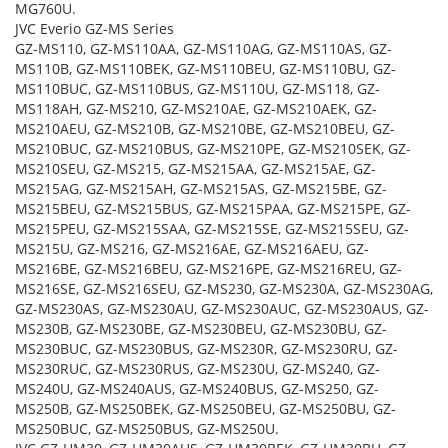
MG760U.
JVC Everio GZ-MS Series
GZ-MS110, GZ-MS110AA, GZ-MS110AG, GZ-MS110AS, GZ-
MS110B, GZ-MS110BEK, GZ-MS110BEU, GZ-MS110BU, GZ-
MS110BUC, GZ-MS110BUS, GZ-MS110U, GZ-MS118, GZ-
MS118AH, GZ-MS210, GZ-MS210AE, GZ-MS210AEK, GZ-
MS210AEU, GZ-MS210B, GZ-MS210BE, GZ-MS210BEU, GZ-
MS210BUC, GZ-MS210BUS, GZ-MS210PE, GZ-MS210SEK, GZ-
MS210SEU, GZ-MS215, GZ-MS215AA, GZ-MS215AE, GZ-
MS215AG, GZ-MS215AH, GZ-MS215AS, GZ-MS215BE, GZ-
MS215BEU, GZ-MS215BUS, GZ-MS215PAA, GZ-MS215PE, GZ-
MS215PEU, GZ-MS215SAA, GZ-MS215SE, GZ-MS215SEU, GZ-
MS215U, GZ-MS216, GZ-MS216AE, GZ-MS216AEU, GZ-
MS216BE, GZ-MS216BEU, GZ-MS216PE, GZ-MS216REU, GZ-
MS216SE, GZ-MS216SEU, GZ-MS230, GZ-MS230A, GZ-MS230AG,
GZ-MS230AS, GZ-MS230AU, GZ-MS230AUC, GZ-MS230AUS, GZ-
MS230B, GZ-MS230BE, GZ-MS230BEU, GZ-MS230BU, GZ-
MS230BUC, GZ-MS230BUS, GZ-MS230R, GZ-MS230RU, GZ-
MS230RUC, GZ-MS230RUS, GZ-MS230U, GZ-MS240, GZ-
MS240U, GZ-MS240AUS, GZ-MS240BUS, GZ-MS250, GZ-
MS250B, GZ-MS250BEK, GZ-MS250BEU, GZ-MS250BU, GZ-
MS250BUC, GZ-MS250BUS, GZ-MS250U.