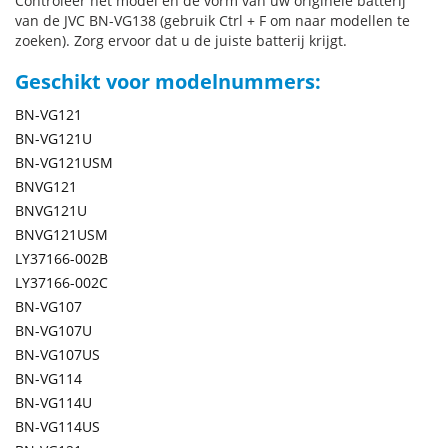
Controleer het model en de vorm van uw originele batterij
van de JVC BN-VG138 (gebruik Ctrl + F om naar modellen te
zoeken). Zorg ervoor dat u de juiste batterij krijgt.
Geschikt voor modelnummers:
BN-VG121
BN-VG121U
BN-VG121USM
BNVG121
BNVG121U
BNVG121USM
LY37166-002B
LY37166-002C
BN-VG107
BN-VG107U
BN-VG107US
BN-VG114
BN-VG114U
BN-VG114US