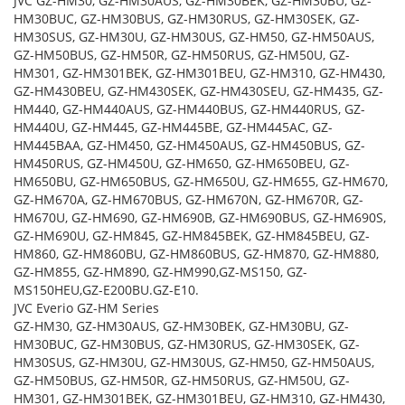
JVC GZ-HM30, GZ-HM30AUS, GZ-HM30BEK, GZ-HM30BU, GZ-
HM30BUC, GZ-HM30BUS, GZ-HM30RUS, GZ-HM30SEK, GZ-
HM30SUS, GZ-HM30U, GZ-HM30US, GZ-HM50, GZ-HM50AUS,
GZ-HM50BUS, GZ-HM50R, GZ-HM50RUS, GZ-HM50U, GZ-
HM301, GZ-HM301BEK, GZ-HM301BEU, GZ-HM310, GZ-HM430,
GZ-HM430BEU, GZ-HM430SEK, GZ-HM430SEU, GZ-HM435, GZ-
HM440, GZ-HM440AUS, GZ-HM440BUS, GZ-HM440RUS, GZ-
HM440U, GZ-HM445, GZ-HM445BE, GZ-HM445AC, GZ-
HM445BAA, GZ-HM450, GZ-HM450AUS, GZ-HM450BUS, GZ-
HM450RUS, GZ-HM450U, GZ-HM650, GZ-HM650BEU, GZ-
HM650BU, GZ-HM650BUS, GZ-HM650U, GZ-HM655, GZ-HM670,
GZ-HM670A, GZ-HM670BUS, GZ-HM670N, GZ-HM670R, GZ-
HM670U, GZ-HM690, GZ-HM690B, GZ-HM690BUS, GZ-HM690S,
GZ-HM690U, GZ-HM845, GZ-HM845BEK, GZ-HM845BEU, GZ-
HM860, GZ-HM860BU, GZ-HM860BUS, GZ-HM870, GZ-HM880,
GZ-HM855, GZ-HM890, GZ-HM990,GZ-MS150, GZ-
MS150HEU,GZ-E200BU.GZ-E10.
JVC Everio GZ-HM Series
GZ-HM30, GZ-HM30AUS, GZ-HM30BEK, GZ-HM30BU, GZ-
HM30BUC, GZ-HM30BUS, GZ-HM30RUS, GZ-HM30SEK, GZ-
HM30SUS, GZ-HM30U, GZ-HM30US, GZ-HM50, GZ-HM50AUS,
GZ-HM50BUS, GZ-HM50R, GZ-HM50RUS, GZ-HM50U, GZ-
HM301, GZ-HM301BEK, GZ-HM301BEU, GZ-HM310, GZ-HM430,