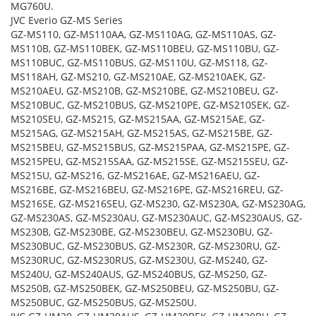
MG760U.
JVC Everio GZ-MS Series
GZ-MS110, GZ-MS110AA, GZ-MS110AG, GZ-MS110AS, GZ-
MS110B, GZ-MS110BEK, GZ-MS110BEU, GZ-MS110BU, GZ-
MS110BUC, GZ-MS110BUS, GZ-MS110U, GZ-MS118, GZ-
MS118AH, GZ-MS210, GZ-MS210AE, GZ-MS210AEK, GZ-
MS210AEU, GZ-MS210B, GZ-MS210BE, GZ-MS210BEU, GZ-
MS210BUC, GZ-MS210BUS, GZ-MS210PE, GZ-MS210SEK, GZ-
MS210SEU, GZ-MS215, GZ-MS215AA, GZ-MS215AE, GZ-
MS215AG, GZ-MS215AH, GZ-MS215AS, GZ-MS215BE, GZ-
MS215BEU, GZ-MS215BUS, GZ-MS215PAA, GZ-MS215PE, GZ-
MS215PEU, GZ-MS215SAA, GZ-MS215SE, GZ-MS215SEU, GZ-
MS215U, GZ-MS216, GZ-MS216AE, GZ-MS216AEU, GZ-
MS216BE, GZ-MS216BEU, GZ-MS216PE, GZ-MS216REU, GZ-
MS216SE, GZ-MS216SEU, GZ-MS230, GZ-MS230A, GZ-MS230AG,
GZ-MS230AS, GZ-MS230AU, GZ-MS230AUC, GZ-MS230AUS, GZ-
MS230B, GZ-MS230BE, GZ-MS230BEU, GZ-MS230BU, GZ-
MS230BUC, GZ-MS230BUS, GZ-MS230R, GZ-MS230RU, GZ-
MS230RUC, GZ-MS230RUS, GZ-MS230U, GZ-MS240, GZ-
MS240U, GZ-MS240AUS, GZ-MS240BUS, GZ-MS250, GZ-
MS250B, GZ-MS250BEK, GZ-MS250BEU, GZ-MS250BU, GZ-
MS250BUC, GZ-MS250BUS, GZ-MS250U.