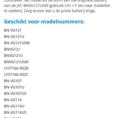
Controleer het model en de vorm van uw originele batterij
van de JVC BNVG121USM (gebruik Ctrl + F om naar modellen
te zoeken). Zorg ervoor dat u de juiste batterij krijgt.
Geschikt voor modelnummers:
BN-VG121
BN-VG121U
BN-VG121USM
BNVG121
BNVG121U
BNVG121USM
LY37166-002B
LY37166-002C
BN-VG107
BN-VG107U
BN-VG107US
BN-VG114
BN-VG114U
BN-VG114US