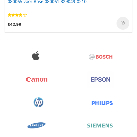
080065 voor Bose 080061 829049-0210
€42.99