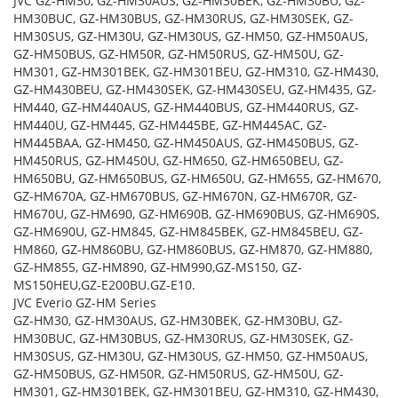
JVC GZ-HM30, GZ-HM30AUS, GZ-HM30BEK, GZ-HM30BU, GZ-
HM30BUC, GZ-HM30BUS, GZ-HM30RUS, GZ-HM30SEK, GZ-
HM30SUS, GZ-HM30U, GZ-HM30US, GZ-HM50, GZ-HM50AUS,
GZ-HM50BUS, GZ-HM50R, GZ-HM50RUS, GZ-HM50U, GZ-
HM301, GZ-HM301BEK, GZ-HM301BEU, GZ-HM310, GZ-HM430,
GZ-HM430BEU, GZ-HM430SEK, GZ-HM430SEU, GZ-HM435, GZ-
HM440, GZ-HM440AUS, GZ-HM440BUS, GZ-HM440RUS, GZ-
HM440U, GZ-HM445, GZ-HM445BE, GZ-HM445AC, GZ-
HM445BAA, GZ-HM450, GZ-HM450AUS, GZ-HM450BUS, GZ-
HM450RUS, GZ-HM450U, GZ-HM650, GZ-HM650BEU, GZ-
HM650BU, GZ-HM650BUS, GZ-HM650U, GZ-HM655, GZ-HM670,
GZ-HM670A, GZ-HM670BUS, GZ-HM670N, GZ-HM670R, GZ-
HM670U, GZ-HM690, GZ-HM690B, GZ-HM690BUS, GZ-HM690S,
GZ-HM690U, GZ-HM845, GZ-HM845BEK, GZ-HM845BEU, GZ-
HM860, GZ-HM860BU, GZ-HM860BUS, GZ-HM870, GZ-HM880,
GZ-HM855, GZ-HM890, GZ-HM990,GZ-MS150, GZ-
MS150HEU,GZ-E200BU.GZ-E10.
JVC Everio GZ-HM Series
GZ-HM30, GZ-HM30AUS, GZ-HM30BEK, GZ-HM30BU, GZ-
HM30BUC, GZ-HM30BUS, GZ-HM30RUS, GZ-HM30SEK, GZ-
HM30SUS, GZ-HM30U, GZ-HM30US, GZ-HM50, GZ-HM50AUS,
GZ-HM50BUS, GZ-HM50R, GZ-HM50RUS, GZ-HM50U, GZ-
HM301, GZ-HM301BEK, GZ-HM301BEU, GZ-HM310, GZ-HM430,