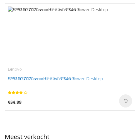
HP
Lenovo
L80890-003 voor HP Z2 G5 Tower
5P51D77070 voor Lenovo P340 Tower Desktop
€86.99
€54.88
Meest verkocht