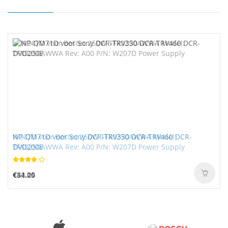
W207D voor Bestec 250W TFX0250AWWA Model:
NP-QM71D voor Sony DCR-TRV330 DCR-TRV460 DCR-
TFX0250AWWA Rev: A00 P/N: W207D Power Supply
DVD200E
€62.25
€34.00