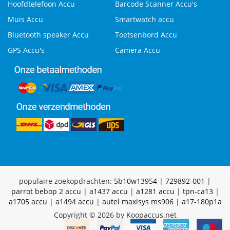
Hoofdtelefoon Accu
Barcode Scanner Accu's
Muis Accu
Smartwatch accu
Bluetooth speaker Accu
Toetsenbord Accu
GPS Accu's
Camera Accu
populaire zoekopdrachten:
5b10w13954
|
729892-001
|
parrot bebop 2 accu
|
a1437 accu
|
a1281 accu
|
tpn-ca13
|
a1705 accu
|
a1494 accu
|
autel maxisys ms906
|
a17-180p1a
Copyright © 2026 by Koopaccus.net