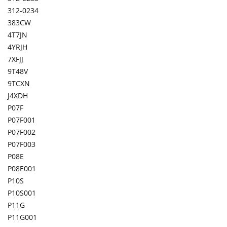
312-0234
383CW
4T7JN
4YRJH
7XFJJ
9T48V
9TCXN
J4XDH
P07F
P07F001
P07F002
P07F003
P08E
P08E001
P10S
P10S001
P11G
P11G001