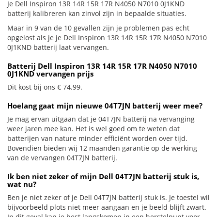
Je Dell Inspiron 13R 14R 15R 17R N4050 N7010 0J1KND
batterij kalibreren kan zinvol zijn in bepaalde situaties.
Maar in 9 van de 10 gevallen zijn je problemen pas echt
opgelost als je je Dell Inspiron 13R 14R 15R 17R N4050 N7010
0J1KND batterij laat vervangen.
Batterij Dell Inspiron 13R 14R 15R 17R N4050 N7010
0J1KND vervangen prijs
Dit kost bij ons € 74.99.
Hoelang gaat mijn nieuwe 04T7JN batterij weer mee?
Je mag ervan uitgaan dat je 04T7JN batterij na vervanging
weer jaren mee kan. Het is wel goed om te weten dat
batterijen van nature minder efficiënt worden over tijd.
Bovendien bieden wij 12 maanden garantie op de werking
van de vervangen 04T7JN batterij.
Ik ben niet zeker of mijn Dell 04T7JN batterij stuk is,
wat nu?
Ben je niet zeker of je Dell 04T7JN batterij stuk is. Je toestel wil
bijvoorbeeld plots niet meer aangaan en je beeld blijft zwart.
In dit geval kan je best langskomen in een herstelpunt voor