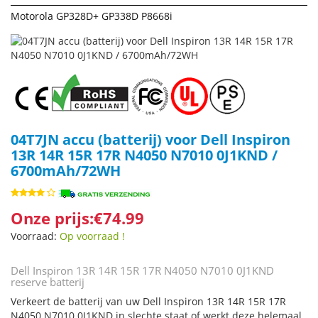
Motorola GP328D+ GP338D P8668i
04T7JN accu (batterij) voor Dell Inspiron
13R 14R 15R 17R N4050 N7010 0J1KND /
6700mAh/72WH
Onze prijs:€74.99
Voorraad:
Op voorraad !
Dell Inspiron 13R 14R 15R 17R N4050 N7010 0J1KND
reserve batterij
Verkeert de batterij van uw Dell Inspiron 13R 14R 15R 17R
N4050 N7010 0J1KND in slechte staat of werkt deze helemaal