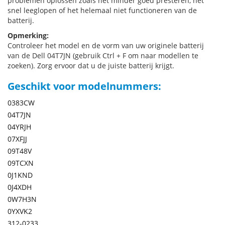
problemen oplossen zoals het minder goed presteren, het
snel leeglopen of het helemaal niet functioneren van de
batterij.
Opmerking:
Controleer het model en de vorm van uw originele batterij
van de Dell 04T7JN (gebruik Ctrl + F om naar modellen te
zoeken). Zorg ervoor dat u de juiste batterij krijgt.
Geschikt voor modelnummers:
0383CW
04T7JN
04YRJH
07XFJJ
09T48V
09TCXN
0J1KND
0J4XDH
0W7H3N
0YXVK2
312-0233