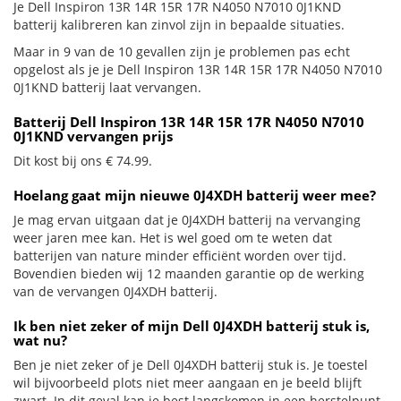
Je Dell Inspiron 13R 14R 15R 17R N4050 N7010 0J1KND
batterij kalibreren kan zinvol zijn in bepaalde situaties.
Maar in 9 van de 10 gevallen zijn je problemen pas echt
opgelost als je je Dell Inspiron 13R 14R 15R 17R N4050 N7010
0J1KND batterij laat vervangen.
Batterij Dell Inspiron 13R 14R 15R 17R N4050 N7010
0J1KND vervangen prijs
Dit kost bij ons € 74.99.
Hoelang gaat mijn nieuwe 0J4XDH batterij weer mee?
Je mag ervan uitgaan dat je 0J4XDH batterij na vervanging
weer jaren mee kan. Het is wel goed om te weten dat
batterijen van nature minder efficiënt worden over tijd.
Bovendien bieden wij 12 maanden garantie op de werking
van de vervangen 0J4XDH batterij.
Ik ben niet zeker of mijn Dell 0J4XDH batterij stuk is,
wat nu?
Ben je niet zeker of je Dell 0J4XDH batterij stuk is. Je toestel
wil bijvoorbeeld plots niet meer aangaan en je beeld blijft
zwart. In dit geval kan je best langskomen in een herstelpunt