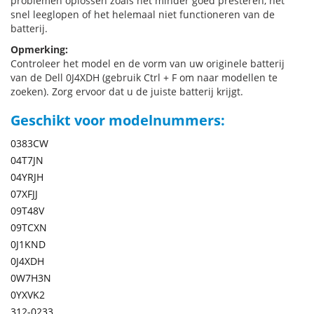
problemen oplossen zoals het minder goed presteren, het
snel leeglopen of het helemaal niet functioneren van de
batterij.
Opmerking:
Controleer het model en de vorm van uw originele batterij
van de Dell 0J4XDH (gebruik Ctrl + F om naar modellen te
zoeken). Zorg ervoor dat u de juiste batterij krijgt.
Geschikt voor modelnummers:
0383CW
04T7JN
04YRJH
07XFJJ
09T48V
09TCXN
0J1KND
0J4XDH
0W7H3N
0YXVK2
312-0233