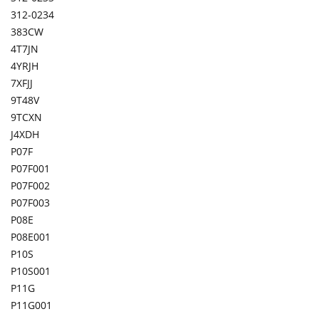
312-0234
383CW
4T7JN
4YRJH
7XFJJ
9T48V
9TCXN
J4XDH
P07F
P07F001
P07F002
P07F003
P08E
P08E001
P10S
P10S001
P11G
P11G001