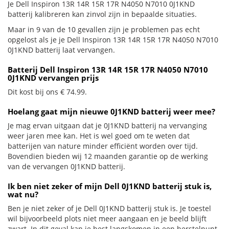
Je Dell Inspiron 13R 14R 15R 17R N4050 N7010 0J1KND
batterij kalibreren kan zinvol zijn in bepaalde situaties.
Maar in 9 van de 10 gevallen zijn je problemen pas echt
opgelost als je je Dell Inspiron 13R 14R 15R 17R N4050 N7010
0J1KND batterij laat vervangen.
Batterij Dell Inspiron 13R 14R 15R 17R N4050 N7010
0J1KND vervangen prijs
Dit kost bij ons € 74.99.
Hoelang gaat mijn nieuwe 0J1KND batterij weer mee?
Je mag ervan uitgaan dat je 0J1KND batterij na vervanging
weer jaren mee kan. Het is wel goed om te weten dat
batterijen van nature minder efficiënt worden over tijd.
Bovendien bieden wij 12 maanden garantie op de werking
van de vervangen 0J1KND batterij.
Ik ben niet zeker of mijn Dell 0J1KND batterij stuk is,
wat nu?
Ben je niet zeker of je Dell 0J1KND batterij stuk is. Je toestel
wil bijvoorbeeld plots niet meer aangaan en je beeld blijft
zwart. In dit geval kan je best langskomen in een herstelpunt