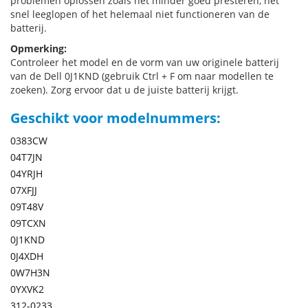
problemen oplossen zoals het minder goed presteren, het
snel leeglopen of het helemaal niet functioneren van de
batterij.
Opmerking:
Controleer het model en de vorm van uw originele batterij
van de Dell 0J1KND (gebruik Ctrl + F om naar modellen te
zoeken). Zorg ervoor dat u de juiste batterij krijgt.
Geschikt voor modelnummers:
0383CW
04T7JN
04YRJH
07XFJJ
09T48V
09TCXN
0J1KND
0J4XDH
0W7H3N
0YXVK2
312-0233