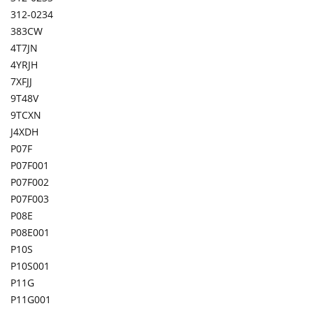
312-0234
383CW
4T7JN
4YRJH
7XFJJ
9T48V
9TCXN
J4XDH
P07F
P07F001
P07F002
P07F003
P08E
P08E001
P10S
P10S001
P11G
P11G001