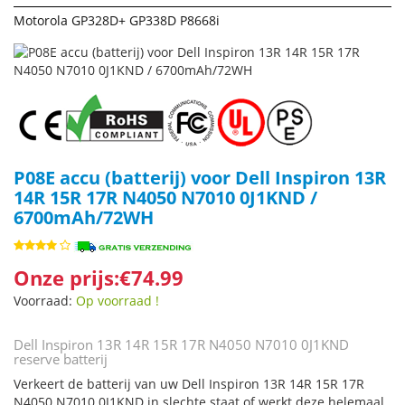
Motorola GP328D+ GP338D P8668i
P08E accu (batterij) voor Dell Inspiron 13R
14R 15R 17R N4050 N7010 0J1KND /
6700mAh/72WH
Onze prijs:€74.99
Voorraad:
Op voorraad !
Dell Inspiron 13R 14R 15R 17R N4050 N7010 0J1KND
reserve batterij
Verkeert de batterij van uw Dell Inspiron 13R 14R 15R 17R
N4050 N7010 0J1KND in slechte staat of werkt deze helemaal