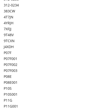
312-0234
383CW
4T7JN
4YRJH
7XFJJ
9T48V
9TCXN
J4XDH
P07F
P07F001
P07F002
P07F003
P08E
P08E001
P10S
P10S001
P11G
P11G001