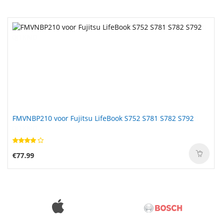
FMVNBP210 voor Fujitsu LifeBook S752 S781 S782 S792
€77.99