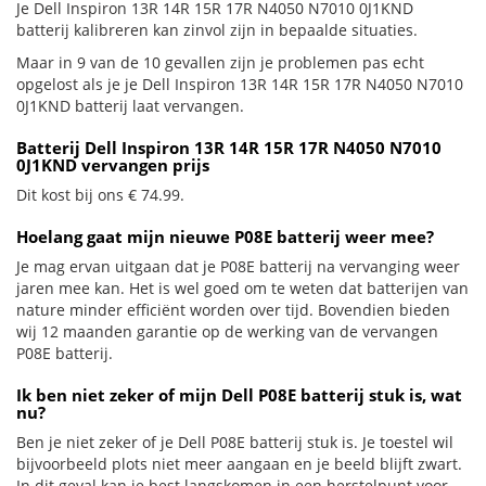
Je Dell Inspiron 13R 14R 15R 17R N4050 N7010 0J1KND
batterij kalibreren kan zinvol zijn in bepaalde situaties.
Maar in 9 van de 10 gevallen zijn je problemen pas echt
opgelost als je je Dell Inspiron 13R 14R 15R 17R N4050 N7010
0J1KND batterij laat vervangen.
Batterij Dell Inspiron 13R 14R 15R 17R N4050 N7010
0J1KND vervangen prijs
Dit kost bij ons € 74.99.
Hoelang gaat mijn nieuwe P08E batterij weer mee?
Je mag ervan uitgaan dat je P08E batterij na vervanging weer
jaren mee kan. Het is wel goed om te weten dat batterijen van
nature minder efficiënt worden over tijd. Bovendien bieden
wij 12 maanden garantie op de werking van de vervangen
P08E batterij.
Ik ben niet zeker of mijn Dell P08E batterij stuk is, wat
nu?
Ben je niet zeker of je Dell P08E batterij stuk is. Je toestel wil
bijvoorbeeld plots niet meer aangaan en je beeld blijft zwart.
In dit geval kan je best langskomen in een herstelpunt voor