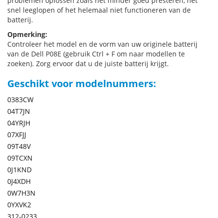
problemen oplossen zoals het minder goed presteren, het
snel leeglopen of het helemaal niet functioneren van de
batterij.
Opmerking:
Controleer het model en de vorm van uw originele batterij
van de Dell P08E (gebruik Ctrl + F om naar modellen te
zoeken). Zorg ervoor dat u de juiste batterij krijgt.
Geschikt voor modelnummers:
0383CW
04T7JN
04YRJH
07XFJJ
09T48V
09TCXN
0J1KND
0J4XDH
0W7H3N
0YXVK2
312-0233