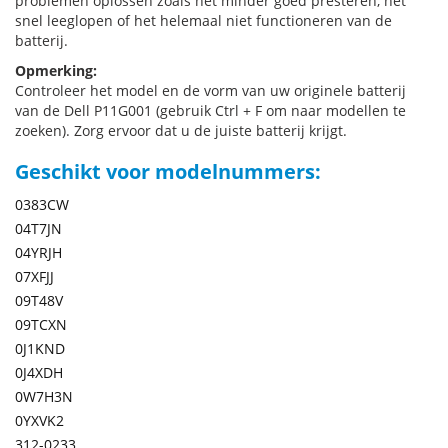
problemen oplossen zoals het minder goed presteren, het
snel leeglopen of het helemaal niet functioneren van de
batterij.
Opmerking:
Controleer het model en de vorm van uw originele batterij
van de Dell P11G001 (gebruik Ctrl + F om naar modellen te
zoeken). Zorg ervoor dat u de juiste batterij krijgt.
Geschikt voor modelnummers:
0383CW
04T7JN
04YRJH
07XFJJ
09T48V
09TCXN
0J1KND
0J4XDH
0W7H3N
0YXVK2
312-0233