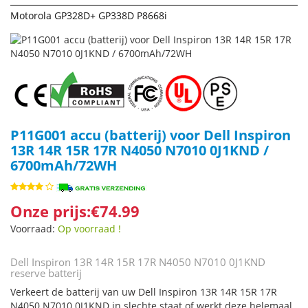
Motorola GP328D+ GP338D P8668i
P11G001 accu (batterij) voor Dell Inspiron
13R 14R 15R 17R N4050 N7010 0J1KND /
6700mAh/72WH
Onze prijs:€74.99
Voorraad:
Op voorraad !
Dell Inspiron 13R 14R 15R 17R N4050 N7010 0J1KND
reserve batterij
Verkeert de batterij van uw Dell Inspiron 13R 14R 15R 17R
N4050 N7010 0J1KND in slechte staat of werkt deze helemaal