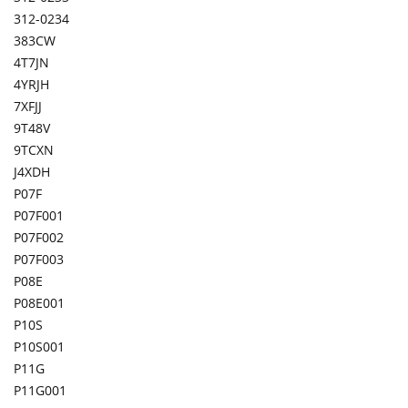
312-0234
383CW
4T7JN
4YRJH
7XFJJ
9T48V
9TCXN
J4XDH
P07F
P07F001
P07F002
P07F003
P08E
P08E001
P10S
P10S001
P11G
P11G001