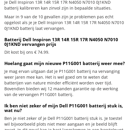
Je Dell Inspiron 13R 14R 15R 17R N4050 N7010 0J1KND
batterij kalibreren kan zinvol zijn in bepaalde situaties.
Maar in 9 van de 10 gevallen zijn je problemen pas echt
opgelost als je je Dell Inspiron 13R 14R 15R 17R N4050 N7010
0J1KND batterij laat vervangen.
Batterij Dell Inspiron 13R 14R 15R 17R N4050 N7010
0J1KND vervangen prijs
Dit kost bij ons € 74.99.
Hoelang gaat mijn nieuwe P11G001 batterij weer mee?
Je mag ervan uitgaan dat je P11G001 batterij na vervanging
weer jaren mee kan. Het is wel goed om te weten dat
batterijen van nature minder efficiënt worden over tijd.
Bovendien bieden wij 12 maanden garantie op de werking
van de vervangen P11G001 batterij.
Ik ben niet zeker of mijn Dell P11G001 batterij stuk is,
wat nu?
Ben je niet zeker of je Dell P11G001 batterij stuk is. Je toestel
wil bijvoorbeeld plots niet meer aangaan en je beeld blijft
zwart. In dit geval kan je best langskomen in een herstelpunt