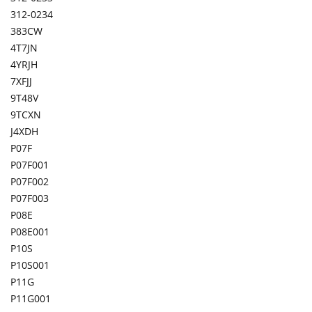
312-0234
383CW
4T7JN
4YRJH
7XFJJ
9T48V
9TCXN
J4XDH
P07F
P07F001
P07F002
P07F003
P08E
P08E001
P10S
P10S001
P11G
P11G001