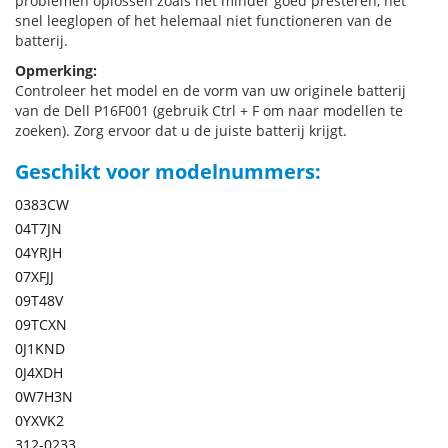
problemen oplossen zoals het minder goed presteren, het
snel leeglopen of het helemaal niet functioneren van de
batterij.
Opmerking:
Controleer het model en de vorm van uw originele batterij
van de Dell P16F001 (gebruik Ctrl + F om naar modellen te
zoeken). Zorg ervoor dat u de juiste batterij krijgt.
Geschikt voor modelnummers:
0383CW
04T7JN
04YRJH
07XFJJ
09T48V
09TCXN
0J1KND
0J4XDH
0W7H3N
0YXVK2
312-0233