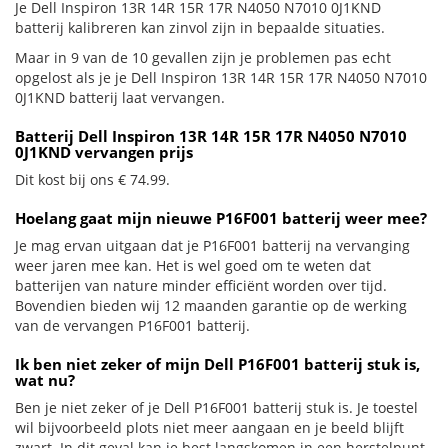
Je Dell Inspiron 13R 14R 15R 17R N4050 N7010 0J1KND
batterij kalibreren kan zinvol zijn in bepaalde situaties.
Maar in 9 van de 10 gevallen zijn je problemen pas echt
opgelost als je je Dell Inspiron 13R 14R 15R 17R N4050 N7010
0J1KND batterij laat vervangen.
Batterij Dell Inspiron 13R 14R 15R 17R N4050 N7010
0J1KND vervangen prijs
Dit kost bij ons € 74.99.
Hoelang gaat mijn nieuwe P16F001 batterij weer mee?
Je mag ervan uitgaan dat je P16F001 batterij na vervanging
weer jaren mee kan. Het is wel goed om te weten dat
batterijen van nature minder efficiënt worden over tijd.
Bovendien bieden wij 12 maanden garantie op de werking
van de vervangen P16F001 batterij.
Ik ben niet zeker of mijn Dell P16F001 batterij stuk is,
wat nu?
Ben je niet zeker of je Dell P16F001 batterij stuk is. Je toestel
wil bijvoorbeeld plots niet meer aangaan en je beeld blijft
zwart. In dit geval kan je best langskomen in een herstelpunt