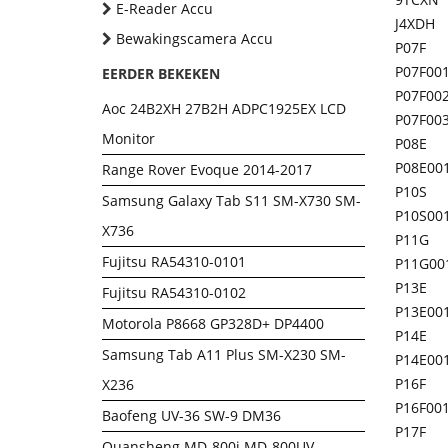
E-Reader Accu
J4XDH
Bewakingscamera Accu
P07F
P07F00
EERDER BEKEKEN
P07F00
Aoc 24B2XH 27B2H ADPC1925EX LCD
P07F00
Monitor
P08E
P08E00
Range Rover Evoque 2014-2017
P10S
Samsung Galaxy Tab S11 SM-X730 SM-
P10S00
X736
P11G
Fujitsu RA54310-0101
P11G00
P13E
Fujitsu RA54310-0102
P13E00
Motorola P8668 GP328D+ DP4400
P14E
Samsung Tab A11 Plus SM-X230 SM-
P14E00
P16F
X236
P16F00
Baofeng UV-36 SW-9 DM36
P17F
Quansheng MD-800i MD-800UV