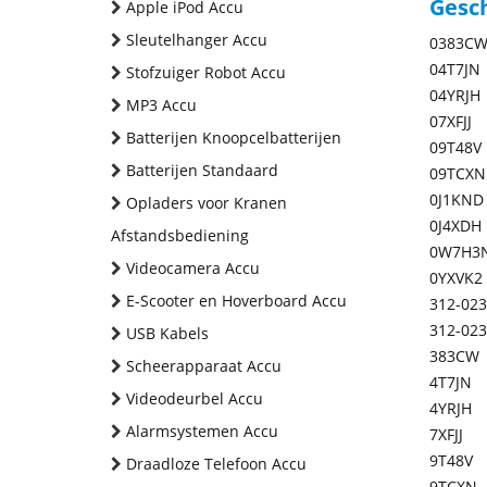
Gesc
Apple iPod Accu
Sleutelhanger Accu
0383C
04T7JN
Stofzuiger Robot Accu
04YRJH
MP3 Accu
07XFJJ
Batterijen Knoopcelbatterijen
09T48V
Batterijen Standaard
09TCXN
0J1KND
Opladers voor Kranen
0J4XDH
Afstandsbediening
0W7H3
Videocamera Accu
0YXVK2
E-Scooter en Hoverboard Accu
312-023
312-023
USB Kabels
383CW
Scheerapparaat Accu
4T7JN
Videodeurbel Accu
4YRJH
Alarmsystemen Accu
7XFJJ
9T48V
Draadloze Telefoon Accu
9TCXN