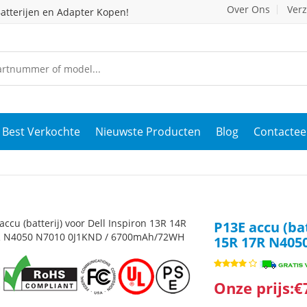
Over Ons
Ver
atterijen en Adapter Kopen!
Best Verkochte
Nieuwste Producten
Blog
Contactee
P13E accu (bat
15R 17R N405
Onze prijs:€