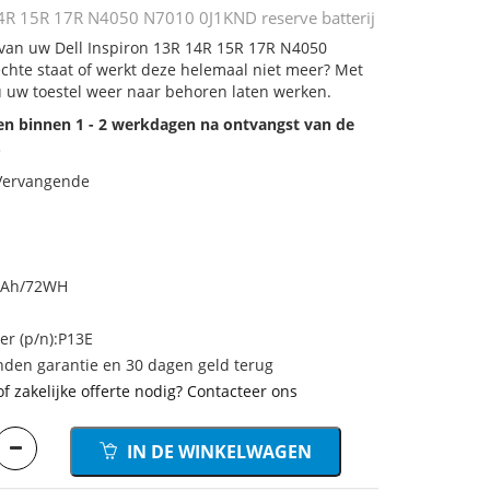
14R 15R 17R N4050 N7010 0J1KND reserve batterij
j van uw Dell Inspiron 13R 14R 15R 17R N4050
chte staat of werkt deze helemaal niet meer? Met
u uw toestel weer naar behoren laten werken.
den binnen 1 - 2 werkdagen na ontvangst van de
.
 Vervangende
0mAh/72WH
r (p/n):P13E
den garantie en 30 dagen geld terug
of zakelijke offerte nodig? Contacteer ons
IN DE WINKELWAGEN