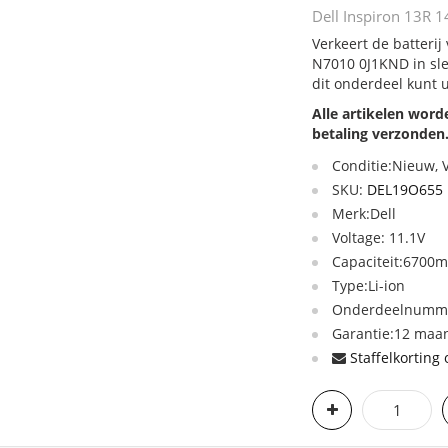
Dell Inspiron 13R 
Verkeert de batteri
N7010 0J1KND in sle
dit onderdeel kunt 
Alle artikelen wor
betaling verzonden
Conditie:Nieuw,
SKU:
DEL19O655
Merk:Dell
Voltage: 11.1V
Capaciteit:670
Type:Li-ion
Onderdeelnumme
Garantie:12 maan
Staffelkorting 