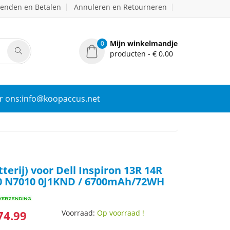
zenden en Betalen
Annuleren en Retourneren
Mijn winkelmandje
0
producten - € 0.00
r ons:info@koopaccus.net
terij) voor Dell Inspiron 13R 14R
0 N7010 0J1KND / 6700mAh/72WH
74.99
Voorraad:
Op voorraad !