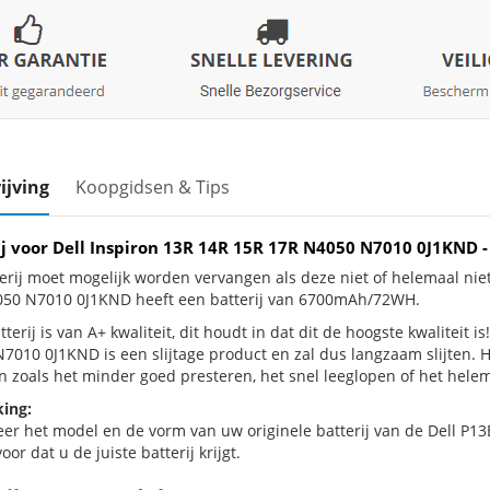
ijving
Koopgidsen & Tips
ij voor Dell Inspiron 13R 14R 15R 17R N4050 N7010 0J1KN
erij moet mogelijk worden vervangen als deze niet of helemaal nie
50 N7010 0J1KND heeft een batterij van 6700mAh/72WH.
terij is van A+ kwaliteit, dit houdt in dat dit de hoogste kwaliteit 
7010 0J1KND is een slijtage product en zal dus langzaam slijten. 
n zoals het minder goed presteren, het snel leeglopen of het helema
ing:
eer het model en de vorm van uw originele batterij van de Dell P13E
oor dat u de juiste batterij krijgt.