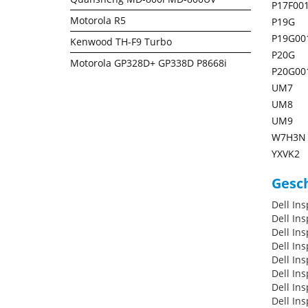
P17F00
Motorola R5
P19G
P19G00
Kenwood TH-F9 Turbo
P20G
Motorola GP328D+ GP338D P8668i
P20G00
UM7
UM8
UM9
W7H3N
YXVK2
Gesch
Dell In
Dell In
Dell In
Dell In
Dell In
Dell In
Dell In
Dell In