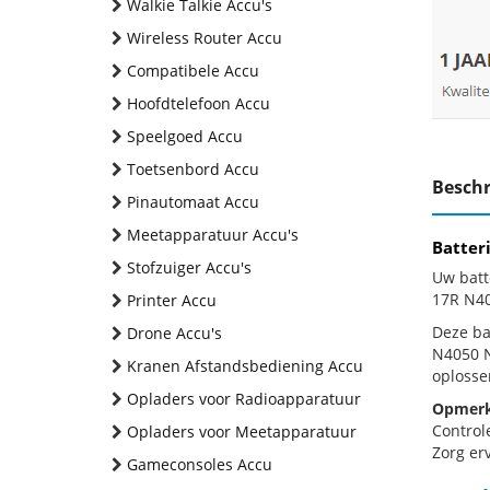
Walkie Talkie Accu's
Wireless Router Accu
Compatibele Accu
Hoofdtelefoon Accu
Speelgoed Accu
Toetsenbord Accu
Beschr
Pinautomaat Accu
Meetapparatuur Accu's
Batter
Stofzuiger Accu's
Uw batt
17R N40
Printer Accu
Deze bat
Drone Accu's
N4050 N
Kranen Afstandsbediening Accu
oplosse
Opladers voor Radioapparatuur
Opmerk
Control
Opladers voor Meetapparatuur
Zorg erv
Gameconsoles Accu