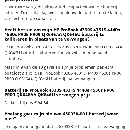
Naar mate van gebruik wordt de capaciteit van de batterij
minder. Door elke dag weer opnieuw de batterij op te laden,
verslechterd de capaciteit.
Heeft het zin om mijn HP ProBook 4330S 4331S 4440s
4530s PR06 PR09 QK646AA QK646U batterij te
kalibreren in plaats van te vervangen?
Je HP ProBook 4330S 4331S 4440s 4530s PR06 PR09 QK646AA
QK646U batterij kalibreren kan zinvol zijn in bepaalde
situaties.
Maar in 9 van de 10 gevallen zijn je problemen pas echt
opgelost als je je HP ProBook 4330S 4331S 4440s 4530s PR06
PR09 QK646AA QK646U batterij laat vervangen.
Batterij HP ProBook 4330S 4331S 4440s 4530s PR06
PR09 QK646AA QK646U vervangen prijs
Dit kost bij ons € 94.84.
Hoelang gaat mijn nieuwe 650938-001 batterij weer
mee?
Je mag ervan uitgaan dat je 650938-001 batterij na vervanging