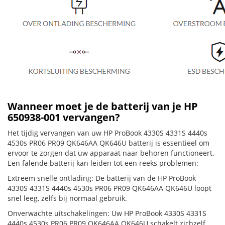
Wanneer moet je de batterij van je HP
650938-001 vervangen?
Het tijdig vervangen van uw HP ProBook 4330S 4331S 4440s
4530s PR06 PR09 QK646AA QK646U batterij is essentieel om
ervoor te zorgen dat uw apparaat naar behoren functioneert.
Een falende batterij kan leiden tot een reeks problemen:
Extreem snelle ontlading: De batterij van de HP ProBook
4330S 4331S 4440s 4530s PR06 PR09 QK646AA QK646U loopt
snel leeg, zelfs bij normaal gebruik.
Onverwachte uitschakelingen: Uw HP ProBook 4330S 4331S
4440s 4530s PR06 PR09 QK646AA QK646U schakelt zichzelf