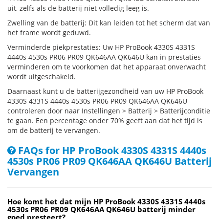
uit, zelfs als de batterij niet volledig leeg is.
Zwelling van de batterij: Dit kan leiden tot het scherm dat van
het frame wordt geduwd.
Verminderde piekprestaties: Uw HP ProBook 4330S 4331S
4440s 4530s PR06 PR09 QK646AA QK646U kan in prestaties
verminderen om te voorkomen dat het apparaat onverwacht
wordt uitgeschakeld.
Daarnaast kunt u de batterijgezondheid van uw HP ProBook
4330S 4331S 4440s 4530s PR06 PR09 QK646AA QK646U
controleren door naar Instellingen > Batterij > Batterijconditie
te gaan. Een percentage onder 70% geeft aan dat het tijd is
om de batterij te vervangen.
FAQs for HP ProBook 4330S 4331S 4440s
4530s PR06 PR09 QK646AA QK646U Batterij
Vervangen
Hoe komt het dat mijn HP ProBook 4330S 4331S 4440s
4530s PR06 PR09 QK646AA QK646U batterij minder
goed presteert?