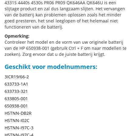
4331S 4440s 4530s PR06 PR09 QK646AA QK646U is een
slijtage product en zal dus langzaam slijten. Het vervangen
van de batterij kan problemen oplossen zoals het minder
goed presteren, het snel leeglopen of het helemaal niet
functioneren van de batterij.
Opmerking:
Controleer het model en de vorm van uw originele batterij
van de HP 650938-001 (gebruik Ctrl + F om naar modellen te
zoeken). Zorg ervoor dat u de juiste batterij krijgt.
Geschikt voor modelnummers:
3ICR19/66-2
633733-1A1
633733-321
633805-001
650938-001
HSTNN-DB2R
HSTNN-I02C
HSTNN-I97C-3
HSTNN-I97C-4