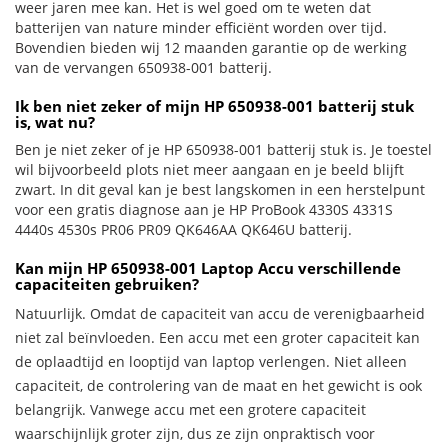
weer jaren mee kan. Het is wel goed om te weten dat
batterijen van nature minder efficiënt worden over tijd.
Bovendien bieden wij 12 maanden garantie op de werking
van de vervangen 650938-001 batterij.
Ik ben niet zeker of mijn HP 650938-001 batterij stuk
is, wat nu?
Ben je niet zeker of je HP 650938-001 batterij stuk is. Je toestel
wil bijvoorbeeld plots niet meer aangaan en je beeld blijft
zwart. In dit geval kan je best langskomen in een herstelpunt
voor een gratis diagnose aan je HP ProBook 4330S 4331S
4440s 4530s PR06 PR09 QK646AA QK646U batterij.
Kan mijn HP 650938-001 Laptop Accu verschillende
capaciteiten gebruiken?
Natuurlijk. Omdat de capaciteit van accu de verenigbaarheid
niet zal beïnvloeden. Een accu met een groter capaciteit kan
de oplaadtijd en looptijd van laptop verlengen. Niet alleen
capaciteit, de controlering van de maat en het gewicht is ook
belangrijk. Vanwege accu met een grotere capaciteit
waarschijnlijk groter zijn, dus ze zijn onpraktisch voor