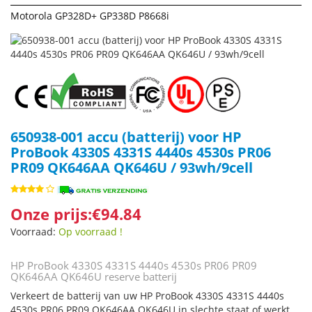
Motorola GP328D+ GP338D P8668i
650938-001 accu (batterij) voor HP
ProBook 4330S 4331S 4440s 4530s PR06
PR09 QK646AA QK646U / 93wh/9cell
Onze prijs:€94.84
Voorraad:
Op voorraad !
HP ProBook 4330S 4331S 4440s 4530s PR06 PR09
QK646AA QK646U reserve batterij
Verkeert de batterij van uw HP ProBook 4330S 4331S 4440s
4530s PR06 PR09 QK646AA QK646U in slechte staat of werkt