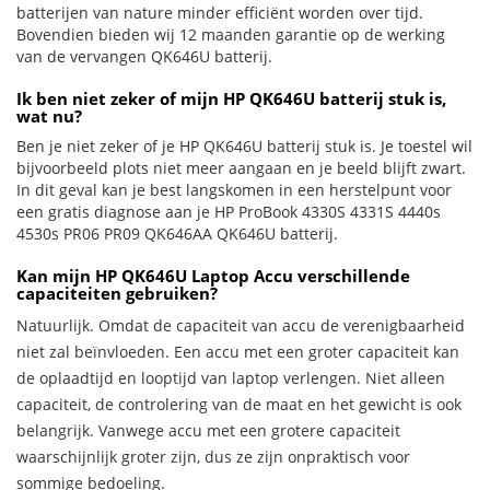
batterijen van nature minder efficiënt worden over tijd.
Bovendien bieden wij 12 maanden garantie op de werking
van de vervangen QK646U batterij.
Ik ben niet zeker of mijn HP QK646U batterij stuk is,
wat nu?
Ben je niet zeker of je HP QK646U batterij stuk is. Je toestel wil
bijvoorbeeld plots niet meer aangaan en je beeld blijft zwart.
In dit geval kan je best langskomen in een herstelpunt voor
een gratis diagnose aan je HP ProBook 4330S 4331S 4440s
4530s PR06 PR09 QK646AA QK646U batterij.
Kan mijn HP QK646U Laptop Accu verschillende
capaciteiten gebruiken?
Natuurlijk. Omdat de capaciteit van accu de verenigbaarheid
niet zal beïnvloeden. Een accu met een groter capaciteit kan
de oplaadtijd en looptijd van laptop verlengen. Niet alleen
capaciteit, de controlering van de maat en het gewicht is ook
belangrijk. Vanwege accu met een grotere capaciteit
waarschijnlijk groter zijn, dus ze zijn onpraktisch voor
sommige bedoeling.