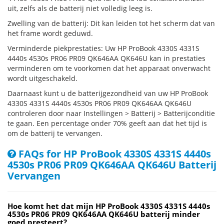
uit, zelfs als de batterij niet volledig leeg is.
Zwelling van de batterij: Dit kan leiden tot het scherm dat van
het frame wordt geduwd.
Verminderde piekprestaties: Uw HP ProBook 4330S 4331S
4440s 4530s PR06 PR09 QK646AA QK646U kan in prestaties
verminderen om te voorkomen dat het apparaat onverwacht
wordt uitgeschakeld.
Daarnaast kunt u de batterijgezondheid van uw HP ProBook
4330S 4331S 4440s 4530s PR06 PR09 QK646AA QK646U
controleren door naar Instellingen > Batterij > Batterijconditie
te gaan. Een percentage onder 70% geeft aan dat het tijd is
om de batterij te vervangen.
FAQs for HP ProBook 4330S 4331S 4440s
4530s PR06 PR09 QK646AA QK646U Batterij
Vervangen
Hoe komt het dat mijn HP ProBook 4330S 4331S 4440s
4530s PR06 PR09 QK646AA QK646U batterij minder
goed presteert?