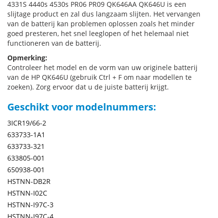
4331S 4440s 4530s PR06 PR09 QK646AA QK646U is een
slijtage product en zal dus langzaam slijten. Het vervangen
van de batterij kan problemen oplossen zoals het minder
goed presteren, het snel leeglopen of het helemaal niet
functioneren van de batterij.
Opmerking:
Controleer het model en de vorm van uw originele batterij
van de HP QK646U (gebruik Ctrl + F om naar modellen te
zoeken). Zorg ervoor dat u de juiste batterij krijgt.
Geschikt voor modelnummers:
3ICR19/66-2
633733-1A1
633733-321
633805-001
650938-001
HSTNN-DB2R
HSTNN-I02C
HSTNN-I97C-3
HSTNN-I97C-4