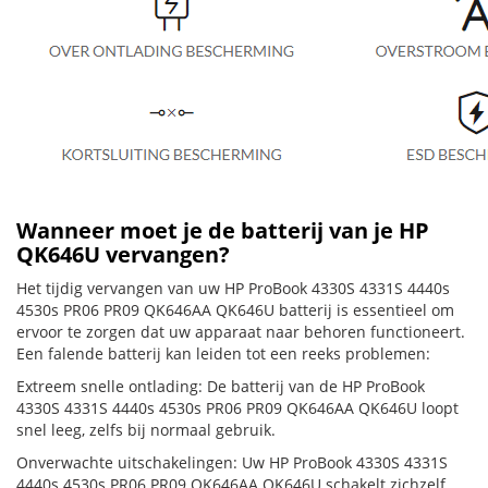
Wanneer moet je de batterij van je HP
QK646U vervangen?
Het tijdig vervangen van uw HP ProBook 4330S 4331S 4440s
4530s PR06 PR09 QK646AA QK646U batterij is essentieel om
ervoor te zorgen dat uw apparaat naar behoren functioneert.
Een falende batterij kan leiden tot een reeks problemen:
Extreem snelle ontlading: De batterij van de HP ProBook
4330S 4331S 4440s 4530s PR06 PR09 QK646AA QK646U loopt
snel leeg, zelfs bij normaal gebruik.
Onverwachte uitschakelingen: Uw HP ProBook 4330S 4331S
4440s 4530s PR06 PR09 QK646AA QK646U schakelt zichzelf