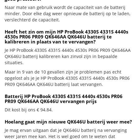
Naar mate van gebruik wordt de capaciteit van de batterij
minder. Door elke dag weer opnieuw de batterij op te laden,
verslechterd de capaciteit.
Heeft het zin om mijn HP ProBook 4330S 4331S 4440s
4530s PR06 PR09 QK646AA QK646U batterij te
kalibreren in plaats van te vervangen?
Je HP ProBook 4330S 4331S 4440s 4530s PR06 PR09 QK646AA
QK646U batterij kalibreren kan zinvol zijn in bepaalde
situaties.
Maar in 9 van de 10 gevallen zijn je problemen pas echt
opgelost als je je HP ProBook 4330S 4331S 4440s 4530s PR06
PR09 QK646AA QK646U batterij laat vervangen.
Batterij HP ProBook 4330S 4331S 4440s 4530s PR06
PR09 QK646AA QK646U vervangen prijs
Dit kost bij ons € 94.84.
Hoelang gaat mijn nieuwe QK646U batterij weer mee?
Je mag ervan uitgaan dat je QK646U batterij na vervanging
weer jaren mee kan. Het is wel goed om te weten dat