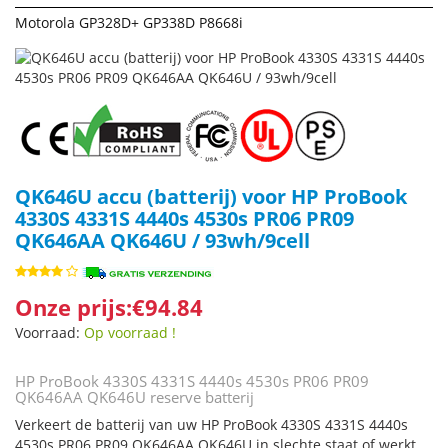
Motorola GP328D+ GP338D P8668i
QK646U accu (batterij) voor HP ProBook
4330S 4331S 4440s 4530s PR06 PR09
QK646AA QK646U / 93wh/9cell
Onze prijs:€94.84
Voorraad:
Op voorraad !
HP ProBook 4330S 4331S 4440s 4530s PR06 PR09
QK646AA QK646U reserve batterij
Verkeert de batterij van uw HP ProBook 4330S 4331S 4440s
4530s PR06 PR09 QK646AA QK646U in slechte staat of werkt