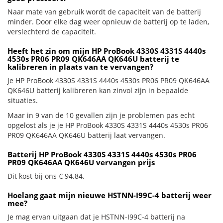
Naar mate van gebruik wordt de capaciteit van de batterij
minder. Door elke dag weer opnieuw de batterij op te laden,
verslechterd de capaciteit.
Heeft het zin om mijn HP ProBook 4330S 4331S 4440s
4530s PR06 PR09 QK646AA QK646U batterij te
kalibreren in plaats van te vervangen?
Je HP ProBook 4330S 4331S 4440s 4530s PR06 PR09 QK646AA
QK646U batterij kalibreren kan zinvol zijn in bepaalde
situaties.
Maar in 9 van de 10 gevallen zijn je problemen pas echt
opgelost als je je HP ProBook 4330S 4331S 4440s 4530s PR06
PR09 QK646AA QK646U batterij laat vervangen.
Batterij HP ProBook 4330S 4331S 4440s 4530s PR06
PR09 QK646AA QK646U vervangen prijs
Dit kost bij ons € 94.84.
Hoelang gaat mijn nieuwe HSTNN-I99C-4 batterij weer
mee?
Je mag ervan uitgaan dat je HSTNN-I99C-4 batterij na