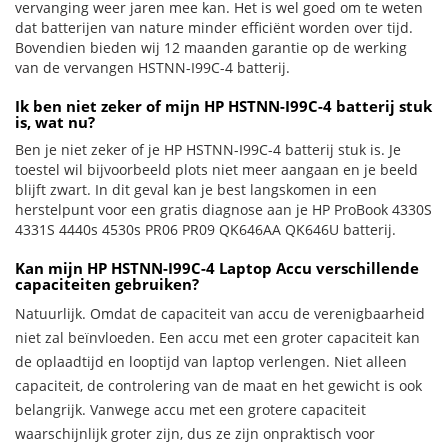
vervanging weer jaren mee kan. Het is wel goed om te weten
dat batterijen van nature minder efficiënt worden over tijd.
Bovendien bieden wij 12 maanden garantie op de werking
van de vervangen HSTNN-I99C-4 batterij.
Ik ben niet zeker of mijn HP HSTNN-I99C-4 batterij stuk
is, wat nu?
Ben je niet zeker of je HP HSTNN-I99C-4 batterij stuk is. Je
toestel wil bijvoorbeeld plots niet meer aangaan en je beeld
blijft zwart. In dit geval kan je best langskomen in een
herstelpunt voor een gratis diagnose aan je HP ProBook 4330S
4331S 4440s 4530s PR06 PR09 QK646AA QK646U batterij.
Kan mijn HP HSTNN-I99C-4 Laptop Accu verschillende
capaciteiten gebruiken?
Natuurlijk. Omdat de capaciteit van accu de verenigbaarheid
niet zal beïnvloeden. Een accu met een groter capaciteit kan
de oplaadtijd en looptijd van laptop verlengen. Niet alleen
capaciteit, de controlering van de maat en het gewicht is ook
belangrijk. Vanwege accu met een grotere capaciteit
waarschijnlijk groter zijn, dus ze zijn onpraktisch voor