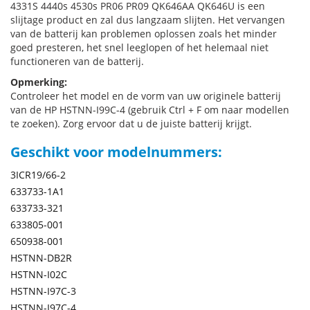
4331S 4440s 4530s PR06 PR09 QK646AA QK646U is een
slijtage product en zal dus langzaam slijten. Het vervangen
van de batterij kan problemen oplossen zoals het minder
goed presteren, het snel leeglopen of het helemaal niet
functioneren van de batterij.
Opmerking:
Controleer het model en de vorm van uw originele batterij
van de HP HSTNN-I99C-4 (gebruik Ctrl + F om naar modellen
te zoeken). Zorg ervoor dat u de juiste batterij krijgt.
Geschikt voor modelnummers:
3ICR19/66-2
633733-1A1
633733-321
633805-001
650938-001
HSTNN-DB2R
HSTNN-I02C
HSTNN-I97C-3
HSTNN-I97C-4