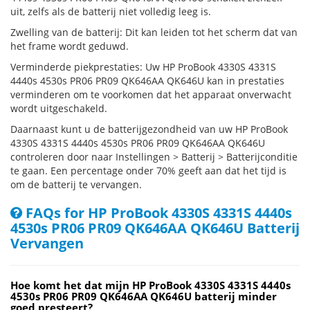
uit, zelfs als de batterij niet volledig leeg is.
Zwelling van de batterij: Dit kan leiden tot het scherm dat van
het frame wordt geduwd.
Verminderde piekprestaties: Uw HP ProBook 4330S 4331S
4440s 4530s PR06 PR09 QK646AA QK646U kan in prestaties
verminderen om te voorkomen dat het apparaat onverwacht
wordt uitgeschakeld.
Daarnaast kunt u de batterijgezondheid van uw HP ProBook
4330S 4331S 4440s 4530s PR06 PR09 QK646AA QK646U
controleren door naar Instellingen > Batterij > Batterijconditie
te gaan. Een percentage onder 70% geeft aan dat het tijd is
om de batterij te vervangen.
FAQs for HP ProBook 4330S 4331S 4440s
4530s PR06 PR09 QK646AA QK646U Batterij
Vervangen
Hoe komt het dat mijn HP ProBook 4330S 4331S 4440s
4530s PR06 PR09 QK646AA QK646U batterij minder
goed presteert?