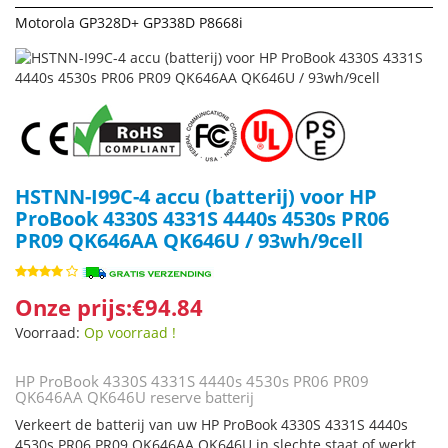
Motorola GP328D+ GP338D P8668i
HSTNN-I99C-4 accu (batterij) voor HP
ProBook 4330S 4331S 4440s 4530s PR06
PR09 QK646AA QK646U / 93wh/9cell
Onze prijs:€94.84
Voorraad:
Op voorraad !
HP ProBook 4330S 4331S 4440s 4530s PR06 PR09
QK646AA QK646U reserve batterij
Verkeert de batterij van uw HP ProBook 4330S 4331S 4440s
4530s PR06 PR09 QK646AA QK646U in slechte staat of werkt