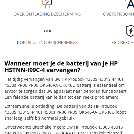
Wanneer moet je de batterij van je HP
HSTNN-I99C-4 vervangen?
Het tijdig vervangen van uw HP ProBook 4330S 4331S 4440s
4530s PR06 PR09 QK646AA QK646U batterij is essentieel om
ervoor te zorgen dat uw apparaat naar behoren functioneert.
Een falende batterij kan leiden tot een reeks problemen:
Extreem snelle ontlading: De batterij van de HP ProBook
4330S 4331S 4440s 4530s PR06 PR09 QK646AA QK646U loopt
snel leeg, zelfs bij normaal gebruik.
Onverwachte uitschakelingen: Uw HP ProBook 4330S 4331S
4440s 4530s PR06 PR09 QK646AA QK646U schakelt zichzelf