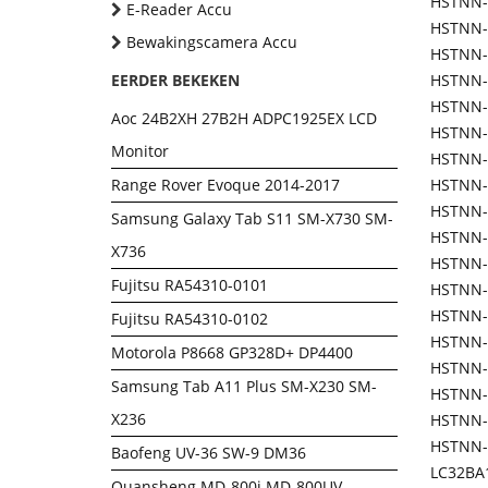
HSTNN-
E-Reader Accu
HSTNN-
Bewakingscamera Accu
HSTNN
EERDER BEKEKEN
HSTNN-
HSTNN-
Aoc 24B2XH 27B2H ADPC1925EX LCD
HSTNN-
Monitor
HSTNN-
Range Rover Evoque 2014-2017
HSTNN-
HSTNN-
Samsung Galaxy Tab S11 SM-X730 SM-
HSTNN-
X736
HSTNN-
Fujitsu RA54310-0101
HSTNN-
HSTNN-
Fujitsu RA54310-0102
HSTNN-
Motorola P8668 GP328D+ DP4400
HSTNN-
Samsung Tab A11 Plus SM-X230 SM-
HSTNN-
X236
HSTNN-
HSTNN-
Baofeng UV-36 SW-9 DM36
LC32BA
Quansheng MD-800i MD-800UV