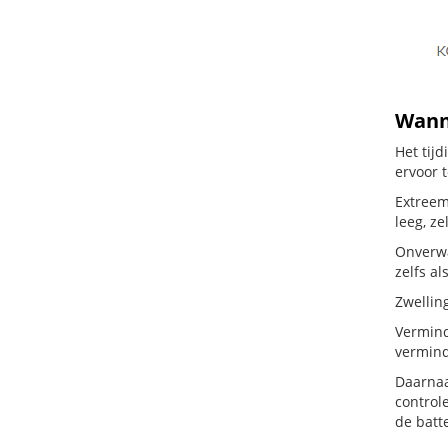
Wann
Het tij
ervoor 
Extreem
leeg, ze
Onverwa
zelfs al
Zwellin
Vermind
vermind
Daarnaa
controle
de batte