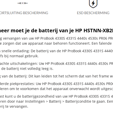
eer moet je de batterij van je HP HSTNN-XB
dig vervangen van uw HP ProBook 4330S 4331S 4440s 4530s PR06 PR
te zorgen dat uw apparaat naar behoren functioneert. Een falende b
 snelle ontlading: De batterij van de HP ProBook 4330S 4331S 44
lfs bij normaal gebruik.
chte uitschakelingen: Uw HP ProBook 4330S 4331S 4440s 4530s PR
s de batterij niet volledig leeg is.
g van de batterij: Dit kan leiden tot het scherm dat van het frame
erde piekprestaties: Uw HP ProBook 4330S 4331S 4440s 4530s PR0
eren om te voorkomen dat het apparaat onverwacht wordt uitgesc
st kunt u de batterijgezondheid van uw HP ProBook 4330S 4331S
ren door naar Instellingen > Batterij > Batterijconditie te gaan. E
rij te vervangen.