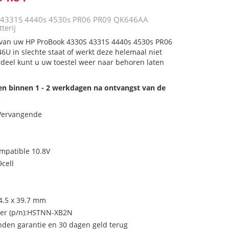
 4331S 4440s 4530s PR06 PR09 QK646AA
terij
j van uw HP ProBook 4330S 4331S 4440s 4530s PR06
 in slechte staat of werkt deze helemaal niet
deel kunt u uw toestel weer naar behoren laten
den binnen 1 - 2 werkdagen na ontvangst van de
.
 Vervangende
ompatible 10.8V
cell
44.5 x 39.7 mm
r (p/n):HSTNN-XB2N
den garantie en 30 dagen geld terug