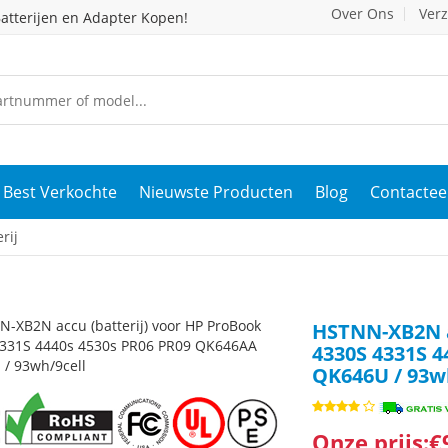
Over Ons
Ver
atterijen en Adapter Kopen!
Best Verkochte
Nieuwste Producten
Blog
Contactee
rij
HSTNN-XB2N a
4330S 4331S 
QK646U / 93w
Onze prijs:€