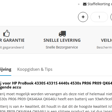
Staffelkorting 
ijving
Koopgidsen & Tips
ij voor HP ProBook 4330S 4331S 4440s 4530s PR06 PR09 QK
gende accu
erij moet mogelijk worden vervangen als deze niet of helemaal ni
530s PR06 PR09 QK646AA QK646U heeft een batterij van 93wh/9cel
terij is van A+ kwaliteit, dit houdt in dat dit de hoogste kwaliteit
R06 PR09 QK646AA QK646U is een slijtage product en zal dus langza