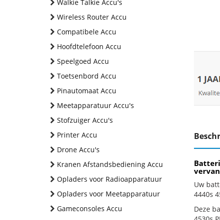
Walkie Talkie Accu's
Wireless Router Accu
Compatibele Accu
Hoofdtelefoon Accu
Speelgoed Accu
Toetsenbord Accu
Pinautomaat Accu
Meetapparatuur Accu's
Stofzuiger Accu's
Printer Accu
Beschr
Drone Accu's
Batter
Kranen Afstandsbediening Accu
vervan
Opladers voor Radioapparatuur
Uw batt
Opladers voor Meetapparatuur
4440s 4
Gameconsoles Accu
Deze bat
4530s P