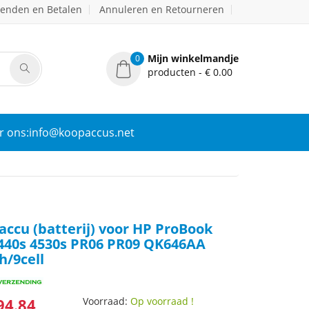
zenden en Betalen
Annuleren en Retourneren
Mijn winkelmandje
0
producten - € 0.00
r ons:info@koopaccus.net
ccu (batterij) voor HP ProBook
4440s 4530s PR06 PR09 QK646AA
h/9cell
94.84
Voorraad:
Op voorraad !