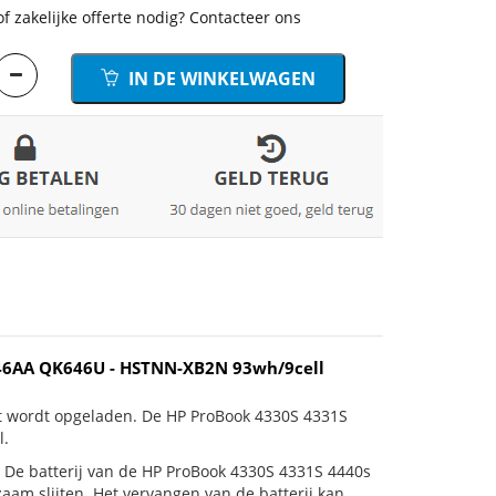
of zakelijke offerte nodig? Contacteer ons
IN DE WINKELWAGEN
646AA QK646U - HSTNN-XB2N 93wh/9cell
et wordt opgeladen. De HP ProBook 4330S 4331S
l.
 is! De batterij van de HP ProBook 4330S 4331S 4440s
am slijten. Het vervangen van de batterij kan