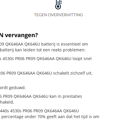
2N vervangen?
09 QK646AA QK646U batterij is essentieel om
atterij kan leiden tot een reeks problemen:
40s 4530s PR06 PR09 QK646AA QK646U loopt snel
06 PR09 QK646AA QK646U schakelt zichzelf uit,
 wordt geduwd.
6 PR09 QK646AA QK646U kan in prestaties
hakeld.
 4440s 4530s PR06 PR09 QK646AA QK646U
en percentage onder 70% geeft aan dat het tijd is om