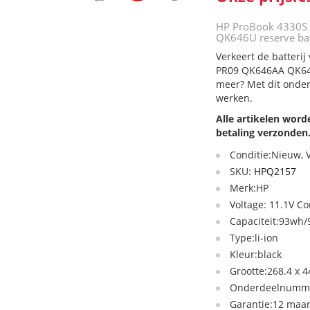
HP ProBook 4330S
QK646U reserve bat
Verkeert de batteri
PR09 QK646AA QK646U
meer? Met dit onder
werken.
Alle artikelen wor
betaling verzonden
Conditie:Nieuw,
SKU:
HPQ2157
Merk:HP
Voltage: 11.1V C
Capaciteit:93wh/9
Type:li-ion
Kleur:black
Grootte:268.4 x 
Onderdeelnumme
Garantie:12 maan