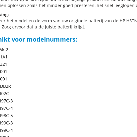
en oplossen zoals het minder goed presteren, het snel leeglopen of
ing:
eer het model en de vorm van uw originele batterij van de HP HST
 Zorg ervoor dat u de juiste batterij krijgt.
hikt voor modelnummers:
66-2
-1A1
-321
-001
-001
DB2R
I02C
I97C-3
I97C-4
I98C-5
I99C-3
I99C-4