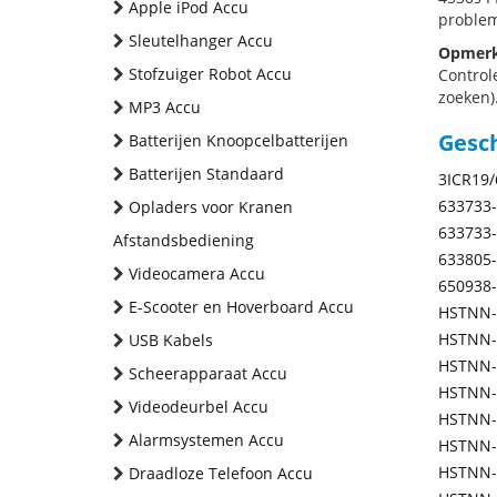
Apple iPod Accu
problem
Sleutelhanger Accu
Opmerk
Stofzuiger Robot Accu
Control
zoeken).
MP3 Accu
Gesc
Batterijen Knoopcelbatterijen
Batterijen Standaard
3ICR19/
633733
Opladers voor Kranen
633733
Afstandsbediening
633805
Videocamera Accu
650938
E-Scooter en Hoverboard Accu
HSTNN-
HSTNN-
USB Kabels
HSTNN-
Scheerapparaat Accu
HSTNN-
Videodeurbel Accu
HSTNN-
Alarmsystemen Accu
HSTNN-
HSTNN-
Draadloze Telefoon Accu