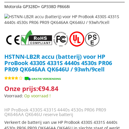
Motorola GP328D+ GP338D P8668i
HSTNN-LB2R accu (batterij) voor HP
ProBook 4330S 4331S 4440s 4530s PR06
PR09 QK646AA QK646U / 93wh/9cell
Onze prijs:€94.84
Voorraad:
Op voorraad !
HP ProBook 4330S 4331S 4440s 4530s PR06 PR09
QK646AA QK646U reserve batterij
Verkeert de batterij van uw HP ProBook 4330S 4331S 4440s
4530s PR06 PR09 QK646AA QK646U in slechte staat of werkt