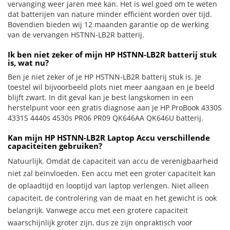
vervanging weer jaren mee kan. Het is wel goed om te weten
dat batterijen van nature minder efficiënt worden over tijd.
Bovendien bieden wij 12 maanden garantie op de werking
van de vervangen HSTNN-LB2R batterij.
Ik ben niet zeker of mijn HP HSTNN-LB2R batterij stuk
is, wat nu?
Ben je niet zeker of je HP HSTNN-LB2R batterij stuk is. Je
toestel wil bijvoorbeeld plots niet meer aangaan en je beeld
blijft zwart. In dit geval kan je best langskomen in een
herstelpunt voor een gratis diagnose aan je HP ProBook 4330S
4331S 4440s 4530s PR06 PR09 QK646AA QK646U batterij.
Kan mijn HP HSTNN-LB2R Laptop Accu verschillende
capaciteiten gebruiken?
Natuurlijk. Omdat de capaciteit van accu de verenigbaarheid
niet zal beïnvloeden. Een accu met een groter capaciteit kan
de oplaadtijd en looptijd van laptop verlengen. Niet alleen
capaciteit, de controlering van de maat en het gewicht is ook
belangrijk. Vanwege accu met een grotere capaciteit
waarschijnlijk groter zijn, dus ze zijn onpraktisch voor