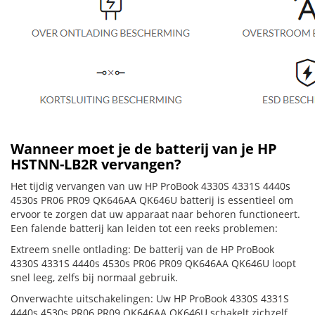
Wanneer moet je de batterij van je HP
HSTNN-LB2R vervangen?
Het tijdig vervangen van uw HP ProBook 4330S 4331S 4440s
4530s PR06 PR09 QK646AA QK646U batterij is essentieel om
ervoor te zorgen dat uw apparaat naar behoren functioneert.
Een falende batterij kan leiden tot een reeks problemen:
Extreem snelle ontlading: De batterij van de HP ProBook
4330S 4331S 4440s 4530s PR06 PR09 QK646AA QK646U loopt
snel leeg, zelfs bij normaal gebruik.
Onverwachte uitschakelingen: Uw HP ProBook 4330S 4331S
4440s 4530s PR06 PR09 QK646AA QK646U schakelt zichzelf