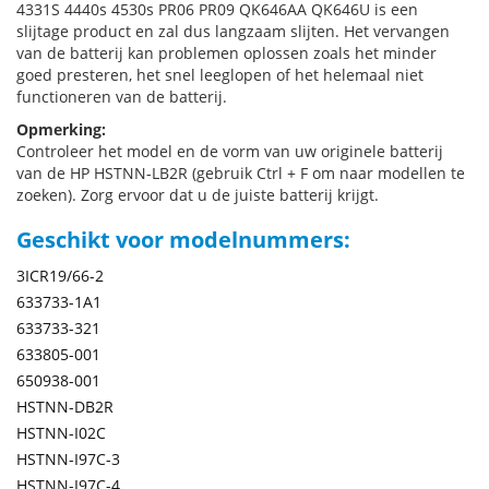
4331S 4440s 4530s PR06 PR09 QK646AA QK646U is een
slijtage product en zal dus langzaam slijten. Het vervangen
van de batterij kan problemen oplossen zoals het minder
goed presteren, het snel leeglopen of het helemaal niet
functioneren van de batterij.
Opmerking:
Controleer het model en de vorm van uw originele batterij
van de HP HSTNN-LB2R (gebruik Ctrl + F om naar modellen te
zoeken). Zorg ervoor dat u de juiste batterij krijgt.
Geschikt voor modelnummers:
3ICR19/66-2
633733-1A1
633733-321
633805-001
650938-001
HSTNN-DB2R
HSTNN-I02C
HSTNN-I97C-3
HSTNN-I97C-4