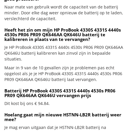
Naar mate van gebruik wordt de capaciteit van de batterij
minder. Door elke dag weer opnieuw de batterij op te laden,
verslechterd de capaciteit.
Heeft het zin om mijn HP ProBook 4330S 4331S 4440s
4530s PR06 PR09 QK646AA QK646U batterij te
kalibreren in plaats van te vervangen?
Je HP ProBook 4330S 4331S 4440s 4530s PR06 PR09 QK646AA
QK646U batterij kalibreren kan zinvol zijn in bepaalde
situaties.
Maar in 9 van de 10 gevallen zijn je problemen pas echt
opgelost als je je HP ProBook 4330S 4331S 4440s 4530s PR06
PR09 QK646AA QK646U batterij laat vervangen.
Batterij HP ProBook 4330S 4331S 4440s 4530s PR06
PR09 QK646AA QK646U vervangen prijs
Dit kost bij ons € 94.84.
Hoelang gaat mijn nieuwe HSTNN-LB2R batterij weer
mee?
Je mag ervan uitgaan dat je HSTNN-LB2R batterij na