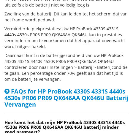
uit, zelfs als de batterij niet volledig leeg is.
Zwelling van de batterij: Dit kan leiden tot het scherm dat van
het frame wordt geduwd.
Verminderde piekprestaties: Uw HP ProBook 4330S 4331S
4440s 4530s PR06 PR09 QK646AA QK646U kan in prestaties
verminderen om te voorkomen dat het apparaat onverwacht
wordt uitgeschakeld.
Daarnaast kunt u de batterijgezondheid van uw HP ProBook
4330S 4331S 4440s 4530s PR06 PR09 QK646AA QK646U
controleren door naar Instellingen > Batterij > Batterijconditie
te gaan. Een percentage onder 70% geeft aan dat het tijd is
om de batterij te vervangen.
FAQs for HP ProBook 4330S 4331S 4440s
4530s PR06 PR09 QK646AA QK646U Batterij
Vervangen
Hoe komt het dat mijn HP ProBook 4330S 4331S 4440s
4530s PR06 PR09 QK646AA QK646U batterij minder
goed presteert?