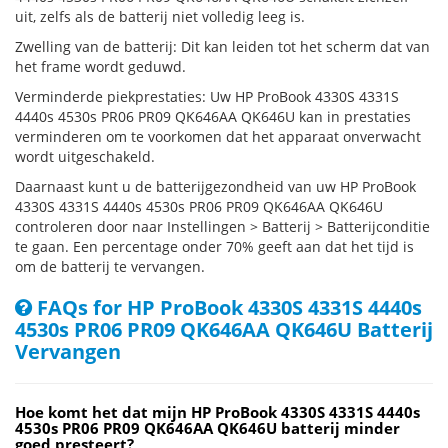
uit, zelfs als de batterij niet volledig leeg is.
Zwelling van de batterij: Dit kan leiden tot het scherm dat van
het frame wordt geduwd.
Verminderde piekprestaties: Uw HP ProBook 4330S 4331S
4440s 4530s PR06 PR09 QK646AA QK646U kan in prestaties
verminderen om te voorkomen dat het apparaat onverwacht
wordt uitgeschakeld.
Daarnaast kunt u de batterijgezondheid van uw HP ProBook
4330S 4331S 4440s 4530s PR06 PR09 QK646AA QK646U
controleren door naar Instellingen > Batterij > Batterijconditie
te gaan. Een percentage onder 70% geeft aan dat het tijd is
om de batterij te vervangen.
FAQs for HP ProBook 4330S 4331S 4440s
4530s PR06 PR09 QK646AA QK646U Batterij
Vervangen
Hoe komt het dat mijn HP ProBook 4330S 4331S 4440s
4530s PR06 PR09 QK646AA QK646U batterij minder
goed presteert?