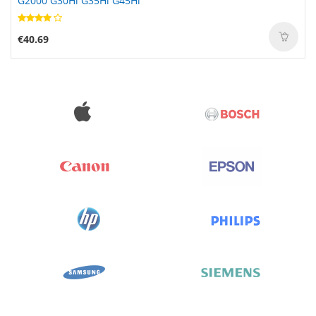
G2000 G30Hi G35Hi G45Hi
€40.69