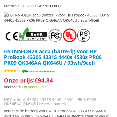
Motorola GP328D+ GP338D P8668i
HSTNN-OB2R accu (batterij) voor HP
ProBook 4330S 4331S 4440s 4530s PR06
PR09 QK646AA QK646U / 93wh/9cell
Onze prijs:€94.84
Voorraad:
Op voorraad !
HP ProBook 4330S 4331S 4440s 4530s PR06 PR09
QK646AA QK646U reserve batterij
Verkeert de batterij van uw HP ProBook 4330S 4331S 4440s
4530s PR06 PR09 QK646AA QK646U in slechte staat of werkt