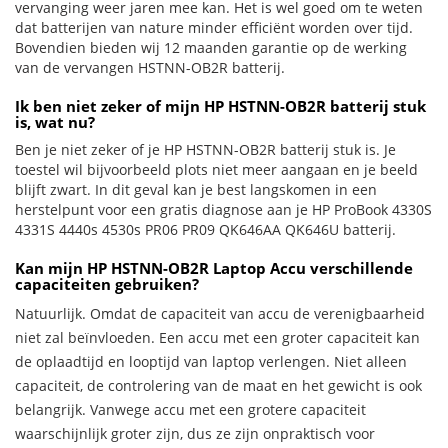
vervanging weer jaren mee kan. Het is wel goed om te weten
dat batterijen van nature minder efficiënt worden over tijd.
Bovendien bieden wij 12 maanden garantie op de werking
van de vervangen HSTNN-OB2R batterij.
Ik ben niet zeker of mijn HP HSTNN-OB2R batterij stuk
is, wat nu?
Ben je niet zeker of je HP HSTNN-OB2R batterij stuk is. Je
toestel wil bijvoorbeeld plots niet meer aangaan en je beeld
blijft zwart. In dit geval kan je best langskomen in een
herstelpunt voor een gratis diagnose aan je HP ProBook 4330S
4331S 4440s 4530s PR06 PR09 QK646AA QK646U batterij.
Kan mijn HP HSTNN-OB2R Laptop Accu verschillende
capaciteiten gebruiken?
Natuurlijk. Omdat de capaciteit van accu de verenigbaarheid
niet zal beïnvloeden. Een accu met een groter capaciteit kan
de oplaadtijd en looptijd van laptop verlengen. Niet alleen
capaciteit, de controlering van de maat en het gewicht is ook
belangrijk. Vanwege accu met een grotere capaciteit
waarschijnlijk groter zijn, dus ze zijn onpraktisch voor