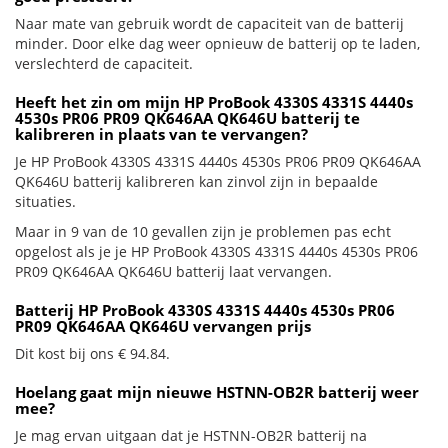
Naar mate van gebruik wordt de capaciteit van de batterij
minder. Door elke dag weer opnieuw de batterij op te laden,
verslechterd de capaciteit.
Heeft het zin om mijn HP ProBook 4330S 4331S 4440s
4530s PR06 PR09 QK646AA QK646U batterij te
kalibreren in plaats van te vervangen?
Je HP ProBook 4330S 4331S 4440s 4530s PR06 PR09 QK646AA
QK646U batterij kalibreren kan zinvol zijn in bepaalde
situaties.
Maar in 9 van de 10 gevallen zijn je problemen pas echt
opgelost als je je HP ProBook 4330S 4331S 4440s 4530s PR06
PR09 QK646AA QK646U batterij laat vervangen.
Batterij HP ProBook 4330S 4331S 4440s 4530s PR06
PR09 QK646AA QK646U vervangen prijs
Dit kost bij ons € 94.84.
Hoelang gaat mijn nieuwe HSTNN-OB2R batterij weer
mee?
Je mag ervan uitgaan dat je HSTNN-OB2R batterij na