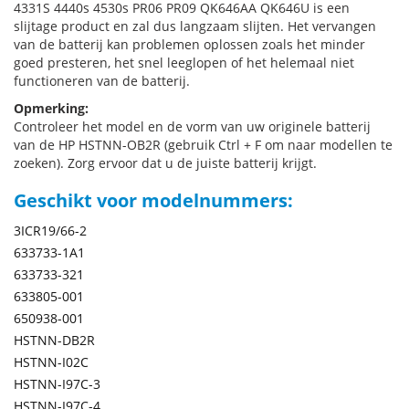
4331S 4440s 4530s PR06 PR09 QK646AA QK646U is een
slijtage product en zal dus langzaam slijten. Het vervangen
van de batterij kan problemen oplossen zoals het minder
goed presteren, het snel leeglopen of het helemaal niet
functioneren van de batterij.
Opmerking:
Controleer het model en de vorm van uw originele batterij
van de HP HSTNN-OB2R (gebruik Ctrl + F om naar modellen te
zoeken). Zorg ervoor dat u de juiste batterij krijgt.
Geschikt voor modelnummers:
3ICR19/66-2
633733-1A1
633733-321
633805-001
650938-001
HSTNN-DB2R
HSTNN-I02C
HSTNN-I97C-3
HSTNN-I97C-4