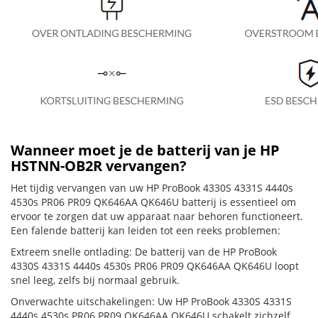
Wanneer moet je de batterij van je HP
HSTNN-OB2R vervangen?
Het tijdig vervangen van uw HP ProBook 4330S 4331S 4440s
4530s PR06 PR09 QK646AA QK646U batterij is essentieel om
ervoor te zorgen dat uw apparaat naar behoren functioneert.
Een falende batterij kan leiden tot een reeks problemen:
Extreem snelle ontlading: De batterij van de HP ProBook
4330S 4331S 4440s 4530s PR06 PR09 QK646AA QK646U loopt
snel leeg, zelfs bij normaal gebruik.
Onverwachte uitschakelingen: Uw HP ProBook 4330S 4331S
4440s 4530s PR06 PR09 QK646AA QK646U schakelt zichzelf