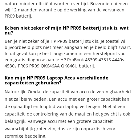
nature minder efficiënt worden over tijd. Bovendien bieden
wij 12 maanden garantie op de werking van de vervangen
PR09 batterij.
Ik ben niet zeker of mijn HP PR09 batterij stuk is, wat
nu?
Ben je niet zeker of je HP PR09 batterij stuk is. Je toestel wil
bijvoorbeeld plots niet meer aangaan en je beeld blijft zwart.
In dit geval kan je best langskomen in een herstelpunt voor
een gratis diagnose aan je HP ProBook 4330S 4331S 4440s
4530s PR06 PR09 QK646AA QK646U batterij.
Kan mijn HP PR09 Laptop Accu verschillende
capaciteiten gebruiken?
Natuurlijk. Omdat de capaciteit van accu de verenigbaarheid
niet zal beïnvloeden. Een accu met een groter capaciteit kan
de oplaadtijd en looptijd van laptop verlengen. Niet alleen
capaciteit, de controlering van de maat en het gewicht is ook
belangrijk. Vanwege accu met een grotere capaciteit
waarschijnlijk groter zijn, dus ze zijn onpraktisch voor
sommige bedoeling.