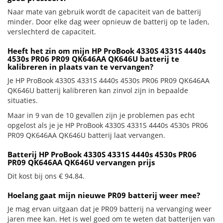
Naar mate van gebruik wordt de capaciteit van de batterij
minder. Door elke dag weer opnieuw de batterij op te laden,
verslechterd de capaciteit.
Heeft het zin om mijn HP ProBook 4330S 4331S 4440s
4530s PR06 PR09 QK646AA QK646U batterij te
kalibreren in plaats van te vervangen?
Je HP ProBook 4330S 4331S 4440s 4530s PR06 PR09 QK646AA
QK646U batterij kalibreren kan zinvol zijn in bepaalde
situaties.
Maar in 9 van de 10 gevallen zijn je problemen pas echt
opgelost als je je HP ProBook 4330S 4331S 4440s 4530s PR06
PR09 QK646AA QK646U batterij laat vervangen.
Batterij HP ProBook 4330S 4331S 4440s 4530s PR06
PR09 QK646AA QK646U vervangen prijs
Dit kost bij ons € 94.84.
Hoelang gaat mijn nieuwe PR09 batterij weer mee?
Je mag ervan uitgaan dat je PR09 batterij na vervanging weer
jaren mee kan. Het is wel goed om te weten dat batterijen van