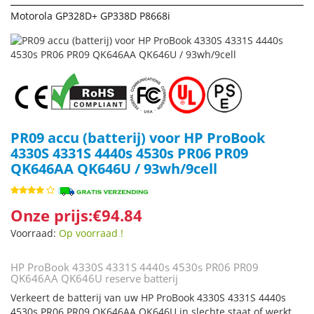
Motorola GP328D+ GP338D P8668i
PR09 accu (batterij) voor HP ProBook
4330S 4331S 4440s 4530s PR06 PR09
QK646AA QK646U / 93wh/9cell
Onze prijs:€94.84
Voorraad:
Op voorraad !
HP ProBook 4330S 4331S 4440s 4530s PR06 PR09
QK646AA QK646U reserve batterij
Verkeert de batterij van uw HP ProBook 4330S 4331S 4440s
4530s PR06 PR09 QK646AA QK646U in slechte staat of werkt