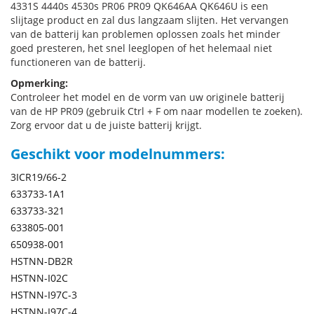
4331S 4440s 4530s PR06 PR09 QK646AA QK646U is een
slijtage product en zal dus langzaam slijten. Het vervangen
van de batterij kan problemen oplossen zoals het minder
goed presteren, het snel leeglopen of het helemaal niet
functioneren van de batterij.
Opmerking:
Controleer het model en de vorm van uw originele batterij
van de HP PR09 (gebruik Ctrl + F om naar modellen te zoeken).
Zorg ervoor dat u de juiste batterij krijgt.
Geschikt voor modelnummers:
3ICR19/66-2
633733-1A1
633733-321
633805-001
650938-001
HSTNN-DB2R
HSTNN-I02C
HSTNN-I97C-3
HSTNN-I97C-4