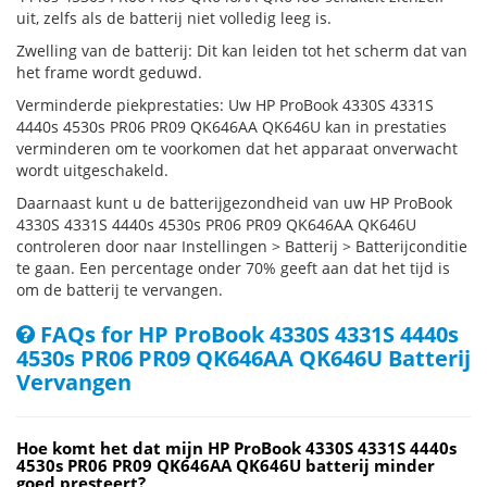
uit, zelfs als de batterij niet volledig leeg is.
Zwelling van de batterij: Dit kan leiden tot het scherm dat van
het frame wordt geduwd.
Verminderde piekprestaties: Uw HP ProBook 4330S 4331S
4440s 4530s PR06 PR09 QK646AA QK646U kan in prestaties
verminderen om te voorkomen dat het apparaat onverwacht
wordt uitgeschakeld.
Daarnaast kunt u de batterijgezondheid van uw HP ProBook
4330S 4331S 4440s 4530s PR06 PR09 QK646AA QK646U
controleren door naar Instellingen > Batterij > Batterijconditie
te gaan. Een percentage onder 70% geeft aan dat het tijd is
om de batterij te vervangen.
FAQs for HP ProBook 4330S 4331S 4440s
4530s PR06 PR09 QK646AA QK646U Batterij
Vervangen
Hoe komt het dat mijn HP ProBook 4330S 4331S 4440s
4530s PR06 PR09 QK646AA QK646U batterij minder
goed presteert?