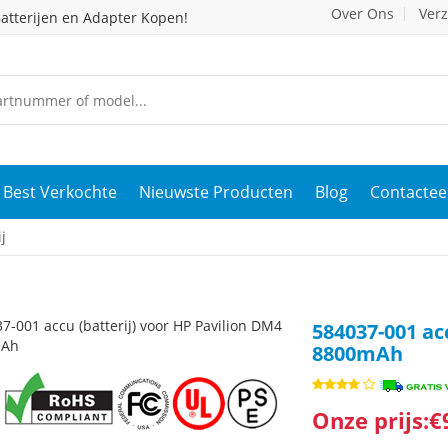
Over Ons
Ver
atterijen en Adapter Kopen!
Best Verkochte
Nieuwste Producten
Blog
Contactee
j
584037-001 ac
8800mAh
Onze prijs:€