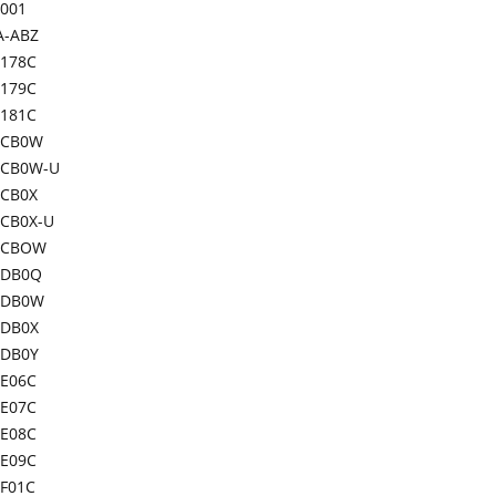
-001
A-ABZ
178C
179C
181C
-CB0W
CB0W-U
CB0X
CB0X-U
-CBOW
-DB0Q
-DB0W
DB0X
DB0Y
E06C
E07C
E08C
E09C
F01C