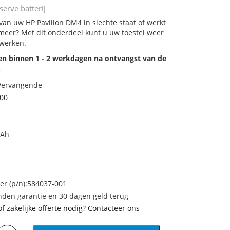
erve batterij
 van uw HP Pavilion DM4 in slechte staat of werkt
meer? Met dit onderdeel kunt u uw toestel weer
 werken.
den binnen 1 - 2 werkdagen na ontvangst van de
.
 Vervangende
00
mAh
 (p/n):584037-001
den garantie en 30 dagen geld terug
of zakelijke offerte nodig? Contacteer ons