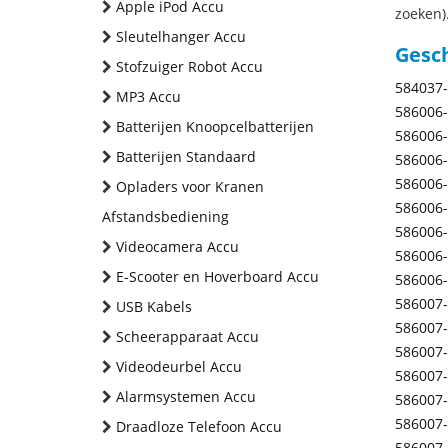
Apple iPod Accu
zoeken).
Sleutelhanger Accu
Gesc
Stofzuiger Robot Accu
584037
MP3 Accu
586006
Batterijen Knoopcelbatterijen
586006
Batterijen Standaard
586006
586006
Opladers voor Kranen
586006
Afstandsbediening
586006
Videocamera Accu
586006
E-Scooter en Hoverboard Accu
586006
586007
USB Kabels
586007
Scheerapparaat Accu
586007
Videodeurbel Accu
586007
Alarmsystemen Accu
586007
586007
Draadloze Telefoon Accu
586007