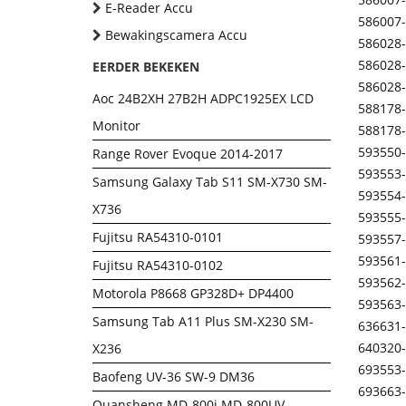
E-Reader Accu
586007
Bewakingscamera Accu
586028
586028
EERDER BEKEKEN
586028
Aoc 24B2XH 27B2H ADPC1925EX LCD
588178
Monitor
588178
593550
Range Rover Evoque 2014-2017
593553
Samsung Galaxy Tab S11 SM-X730 SM-
593554
X736
593555
Fujitsu RA54310-0101
593557
593561
Fujitsu RA54310-0102
593562
Motorola P8668 GP328D+ DP4400
593563
Samsung Tab A11 Plus SM-X230 SM-
636631
640320
X236
693553
Baofeng UV-36 SW-9 DM36
693663
Quansheng MD-800i MD-800UV