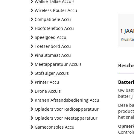
Walkie Talkie Accu's
Wireless Router Accu
Compatibele Accu
Hoofdtelefoon Accu
Speelgoed Accu
Toetsenbord Accu
Pinautomaat Accu
Meetapparatuur Accu's
Beschr
Stofzuiger Accu's
Batter
Printer Accu
Uw batt
Drone Accu's
batteri
Kranen Afstandsbediening Accu
Deze bat
Opladers voor Radioapparatuur
product
het snel
Opladers voor Meetapparatuur
Opmerk
Gameconsoles Accu
Control