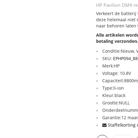
HP Pavilion DM4 res
Verkeert de batterij
deze helemaal niet 
naar behoren laten
Alle artikelen wor
betaling verzonden
Conditie:Nieuw,
SKU:
EPHP094_88
Merk:HP
Voltage: 10.8V
Capaciteit:8800
Type:li-ion
Kleur:black
Grootte:NULL
Onderdeelnummer
Garantie:12 maan
Staffelkorting 