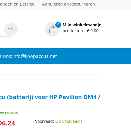
zenden en Betalen
Annuleren en Retourneren
Mijn winkelmandje
0
producten - € 0.00
r ons:info@koopaccus.net
cu (batterij) voor HP Pavilion DM4 /
96.24
Voorraad:
Op voorraad !