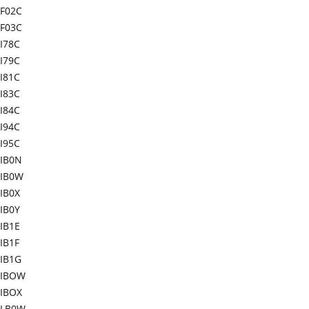
F02C
F03C
I78C
I79C
I81C
I83C
I84C
I94C
I95C
IB0N
IB0W
IB0X
IB0Y
IB1E
IB1F
IB1G
-IBOW
IBOX
-LB0W