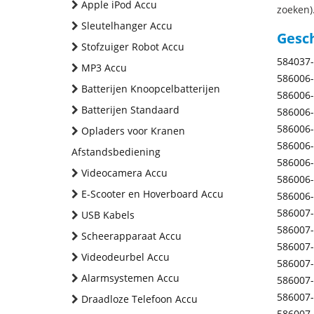
Apple iPod Accu
zoeken).
Sleutelhanger Accu
Gesc
Stofzuiger Robot Accu
584037
MP3 Accu
586006
Batterijen Knoopcelbatterijen
586006
Batterijen Standaard
586006
586006
Opladers voor Kranen
586006
Afstandsbediening
586006
Videocamera Accu
586006
E-Scooter en Hoverboard Accu
586006
586007
USB Kabels
586007
Scheerapparaat Accu
586007
Videodeurbel Accu
586007
Alarmsystemen Accu
586007
586007
Draadloze Telefoon Accu
586007