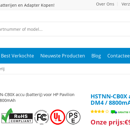
Over Ons
Ver
atterijen en Adapter Kopen!
Best Verkochte
Nieuwste Producten
Blog
Contactee
rij
HSTNN-CB0X ac
DM4 / 8800m
Onze prijs:€