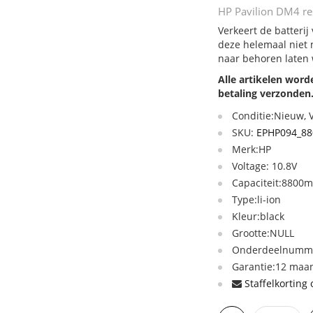
HP Pavilion DM4 res
Verkeert de batterij
deze helemaal niet 
naar behoren laten
Alle artikelen wor
betaling verzonden
Conditie:Nieuw,
SKU:
EPHP094_88
Merk:HP
Voltage: 10.8V
Capaciteit:8800
Type:li-ion
Kleur:black
Grootte:NULL
Onderdeelnumme
Garantie:12 maan
Staffelkorting 