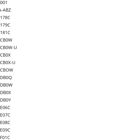
-001
A-ABZ
178C
179C
181C
-CB0W
CB0W-U
CB0X
CB0X-U
-CBOW
-DB0Q
-DB0W
DB0X
DB0Y
E06C
E07C
E08C
E09C
F01C