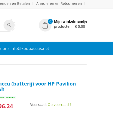
zenden en Betalen
Annuleren en Retourneren
Mijn winkelmandje
0
producten - € 0.00
r ons:info@koopaccus.net
cu (batterij) voor HP Pavilion
Ah
96.24
Voorraad:
Op voorraad !