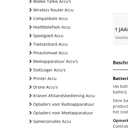
Walkie Talkie Accu's
Wireless Router Accu
Compatibele Accu
Hoofdtelefoon Accu
Speelgoed Accu
Toetsenbord Accu
Pinautomaat Accu
Meetapparatuur Accu's
Beschr
Stofzuiger Accu's
Batter
Printer Accu
Uw batt
Drone Accu's
batteri
Kranen Afstandsbediening Accu
Deze bat
Opladers voor Radioapparatuur
product
het snel
Opladers voor Meetapparatuur
Opmerk
Gameconsoles Accu
Control