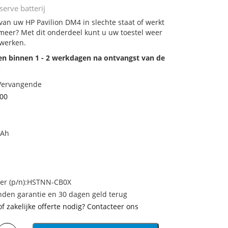
erve batterij
 van uw HP Pavilion DM4 in slechte staat of werkt
meer? Met dit onderdeel kunt u uw toestel weer
 werken.
den binnen 1 - 2 werkdagen na ontvangst van de
.
 Vervangende
00
mAh
r (p/n):HSTNN-CB0X
den garantie en 30 dagen geld terug
of zakelijke offerte nodig? Contacteer ons