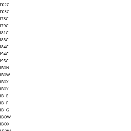
F02C
F03C
I78C
I79C
I81C
I83C
I84C
I94C
I95C
IB0N
IB0W
IB0X
IB0Y
IB1E
IB1F
IB1G
-IBOW
IBOX
-LB0W