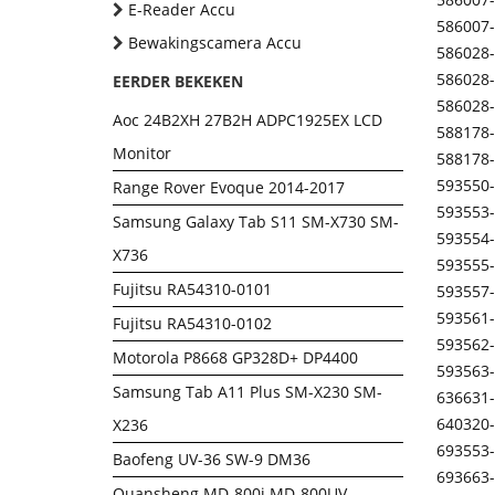
E-Reader Accu
586007
Bewakingscamera Accu
586028
586028
EERDER BEKEKEN
586028
Aoc 24B2XH 27B2H ADPC1925EX LCD
588178
Monitor
588178
593550
Range Rover Evoque 2014-2017
593553
Samsung Galaxy Tab S11 SM-X730 SM-
593554
X736
593555
Fujitsu RA54310-0101
593557
593561
Fujitsu RA54310-0102
593562
Motorola P8668 GP328D+ DP4400
593563
Samsung Tab A11 Plus SM-X230 SM-
636631
640320
X236
693553
Baofeng UV-36 SW-9 DM36
693663
Quansheng MD-800i MD-800UV