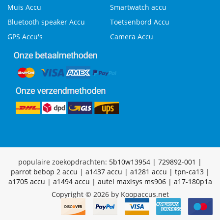
Muis Accu
Smartwatch accu
Bluetooth speaker Accu
Toetsenbord Accu
GPS Accu's
Camera Accu
populaire zoekopdrachten:
5b10w13954
|
729892-001
|
parrot bebop 2 accu
|
a1437 accu
|
a1281 accu
|
tpn-ca13
|
a1705 accu
|
a1494 accu
|
autel maxisys ms906
|
a17-180p1a
Copyright © 2026 by Koopaccus.net