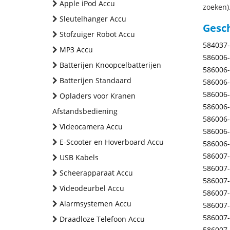
Apple iPod Accu
zoeken).
Sleutelhanger Accu
Gesc
Stofzuiger Robot Accu
584037
MP3 Accu
586006
Batterijen Knoopcelbatterijen
586006
Batterijen Standaard
586006
586006
Opladers voor Kranen
586006
Afstandsbediening
586006
Videocamera Accu
586006
E-Scooter en Hoverboard Accu
586006
586007
USB Kabels
586007
Scheerapparaat Accu
586007
Videodeurbel Accu
586007
Alarmsystemen Accu
586007
586007
Draadloze Telefoon Accu
586007