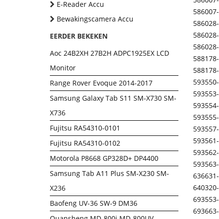
E-Reader Accu
586007
Bewakingscamera Accu
586028
586028
EERDER BEKEKEN
586028
Aoc 24B2XH 27B2H ADPC1925EX LCD
588178
Monitor
588178
593550
Range Rover Evoque 2014-2017
593553
Samsung Galaxy Tab S11 SM-X730 SM-
593554
X736
593555
Fujitsu RA54310-0101
593557
593561
Fujitsu RA54310-0102
593562
Motorola P8668 GP328D+ DP4400
593563
Samsung Tab A11 Plus SM-X230 SM-
636631
640320
X236
693553
Baofeng UV-36 SW-9 DM36
693663
Quansheng MD-800i MD-800UV