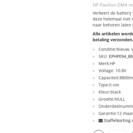
HP Pavilion DM4 res
Verkeert de batterij
deze helemaal niet 
naar behoren laten
Alle artikelen wor
betaling verzonden
Conditie:Nieuw,
SKU:
EPHP094_88
Merk:HP
Voltage: 10.8V
Capaciteit:8800
Type:li-ion
Kleur:black
Grootte:NULL
Onderdeelnumme
Garantie:12 maan
Staffelkorting 