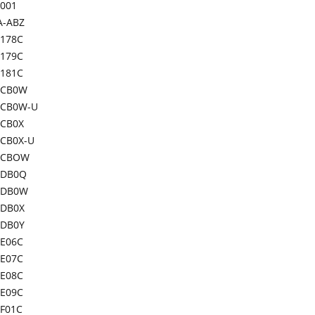
-001
A-ABZ
178C
179C
181C
-CB0W
CB0W-U
CB0X
CB0X-U
-CBOW
-DB0Q
-DB0W
DB0X
DB0Y
E06C
E07C
E08C
E09C
F01C