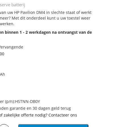
erve batterij
 van uw HP Pavilion DM4 in slechte staat of werkt
meer? Met dit onderdeel kunt u uw toestel weer
 werken.
den binnen 1 - 2 werkdagen na ontvangst van de
.
 Vervangende
00
mAh
r (p/n):HSTNN-DB0Y
den garantie en 30 dagen geld terug
of zakelijke offerte nodig? Contacteer ons