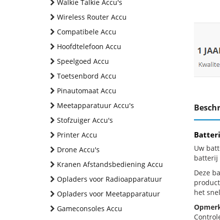
Walkie Talkie Accu's
Wireless Router Accu
Compatibele Accu
Hoofdtelefoon Accu
Speelgoed Accu
Toetsenbord Accu
Pinautomaat Accu
Meetapparatuur Accu's
Beschr
Stofzuiger Accu's
Batter
Printer Accu
Uw batt
Drone Accu's
batteri
Kranen Afstandsbediening Accu
Deze bat
Opladers voor Radioapparatuur
product
het snel
Opladers voor Meetapparatuur
Opmerk
Gameconsoles Accu
Control