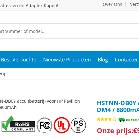
Over Ons
Ver
atterijen en Adapter Kopen!
Best Verkochte
Nieuwste Producten
Blog
Contactee
rij
HSTNN-DB0Y ac
DM4 / 8800m
Onze prijs:€