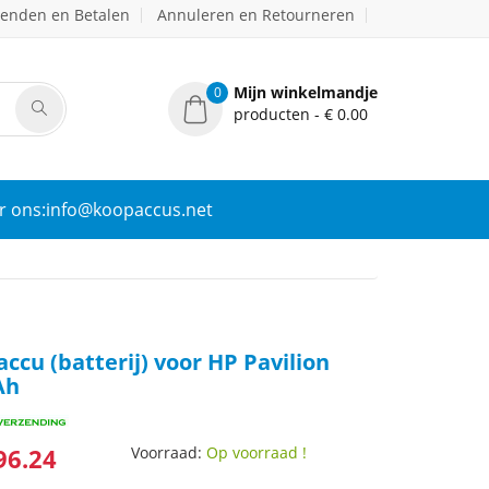
zenden en Betalen
Annuleren en Retourneren
Mijn winkelmandje
0
producten - € 0.00
r ons:info@koopaccus.net
cu (batterij) voor HP Pavilion
Ah
96.24
Voorraad:
Op voorraad !