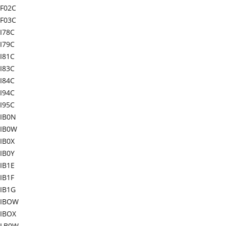
F02C
F03C
I78C
I79C
I81C
I83C
I84C
I94C
I95C
IB0N
IB0W
IB0X
IB0Y
IB1E
IB1F
IB1G
-IBOW
IBOX
-LB0W