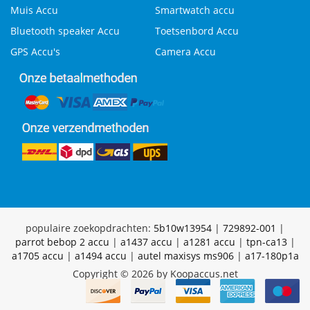
Muis Accu
Smartwatch accu
Bluetooth speaker Accu
Toetsenbord Accu
GPS Accu's
Camera Accu
populaire zoekopdrachten:
5b10w13954
|
729892-001
|
parrot bebop 2 accu
|
a1437 accu
|
a1281 accu
|
tpn-ca13
|
a1705 accu
|
a1494 accu
|
autel maxisys ms906
|
a17-180p1a
Copyright © 2026 by Koopaccus.net