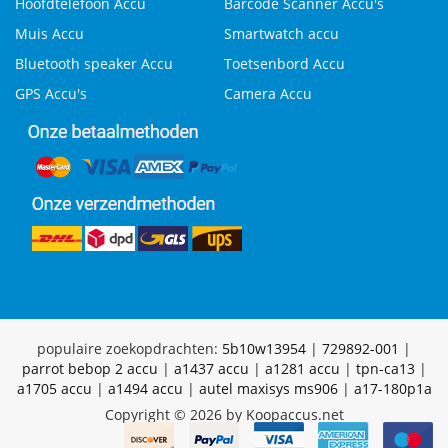
Hoofdtelefoon Accu
Barcode Scanner Accu's
Muis Accu
Smartwatch accu
Bluetooth speaker Accu
Toetsenbord Accu
GPS Accu's
Camera Accu
populaire zoekopdrachten:
5b10w13954
|
729892-001
|
parrot bebop 2 accu
|
a1437 accu
|
a1281 accu
|
tpn-ca13
|
a1705 accu
|
a1494 accu
|
autel maxisys ms906
|
a17-180p1a
Copyright © 2026 by Koopaccus.net